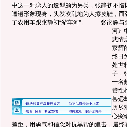
中这一对恋人的造型颇为另类，张静初不惜以
邋遢形象现身，头发凌乱地为人擦皮鞋，而
了农用车跟张静初“游车河”。
张家辉与张
河》
悲情
家辉
终日
处世
子，
一名
管性
甚远
历尽
心突
差距，用勇气和信念对抗黑帮的追击，最终