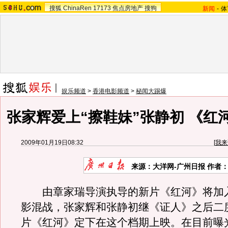
搜狐
ChinaRen
17173
焦点房地产
搜狗
新闻
-
体
娱乐频道
>
香港电影频道
>
秘闻大踢爆
张家辉爱上“擦鞋妹”张静初 《红
2009年01月19日08:32
[
我来
来源：大洋网-广州日报 作者
由章家瑞导演执导的新片《红河》将加入
影混战，张家辉和张静初继《证人》之后二
片《红河》定下在这个档期上映。在目前曝