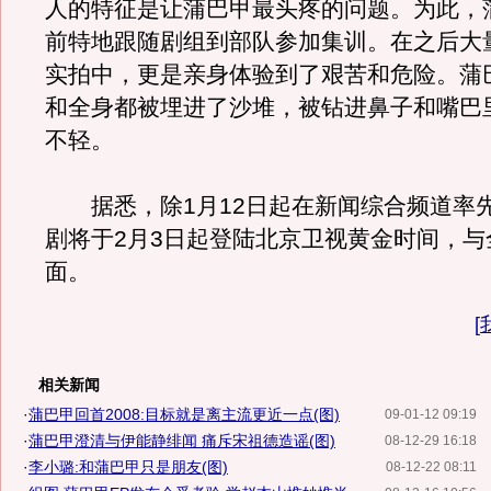
人的特征是让蒲巴甲最头疼的问题。为此，
前特地跟随剧组到部队参加集训。在之后大
实拍中，更是亲身体验到了艰苦和危险。蒲
和全身都被埋进了沙堆，被钻进鼻子和嘴巴
不轻。
据悉，除1月12日起在新闻综合频道率
剧将于2月3日起登陆北京卫视黄金时间，与
面。
[
相关新闻
·
蒲巴甲回首2008:目标就是离主流更近一点(图)
09-01-12 09:19
·
蒲巴甲澄清与伊能静绯闻 痛斥宋祖德造谣(图)
08-12-29 16:18
·
李小璐:和蒲巴甲只是朋友(图)
08-12-22 08:11