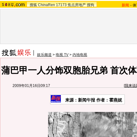
搜狐
ChinaRen
17173
焦点房地产
搜狗
新闻
-
体
娱乐频道
>
电视 TV
>
内地电视
蒲巴甲一人分饰双胞胎兄弟 首次体
2009年01月16日09:17
[
我来说
来源：新闻午报 作者：霍燕妮