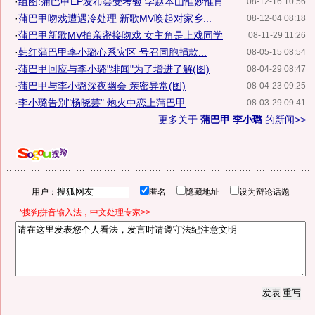
·
组图:蒲巴甲EP发布会受考验 学赵本山惟妙惟肖
08-12-16 10:56
·
蒲巴甲吻戏遭遇冷处理 新歌MV唤起对家乡...
08-12-04 08:18
·
蒲巴甲新歌MV拍亲密接吻戏 女主角是上戏同学
08-11-29 11:26
·
韩红蒲巴甲李小璐心系灾区 号召同胞捐款...
08-05-15 08:54
·
蒲巴甲回应与李小璐"绯闻"为了增进了解(图)
08-04-29 08:47
·
蒲巴甲与李小璐深夜幽会 亲密异常(图)
08-04-23 09:25
·
李小璐告别"杨晓芸" 炮火中恋上蒲巴甲
08-03-29 09:41
更多关于
蒲巴甲 李小璐
的新闻>>
用户：
匿名
隐藏地址
设为辩论话题
*搜狗拼音输入法，中文处理专家>>