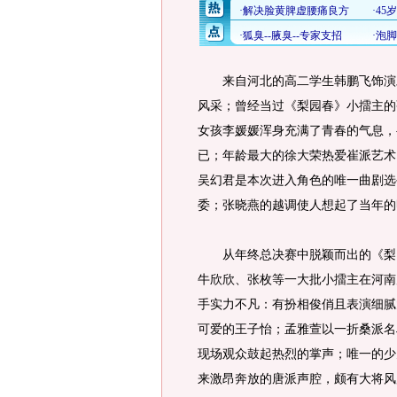
来自河北的高二学生韩鹏飞饰演旦
风采；曾经当过《梨园春》小擂主的
女孩李媛媛浑身充满了青春的气息，
已；年龄最大的徐大荣热爱崔派艺术
吴幻君是本次进入角色的唯一曲剧选
委；张晓燕的越调使人想起了当年的
从年终总决赛中脱颖而出的《梨园
牛欣欣、张枚等一大批小擂主在河南
手实力不凡：有扮相俊俏且表演细腻
可爱的王子怡；孟雅萱以一折桑派名
现场观众鼓起热烈的掌声；唯一的少
来激昂奔放的唐派声腔，颇有大将风