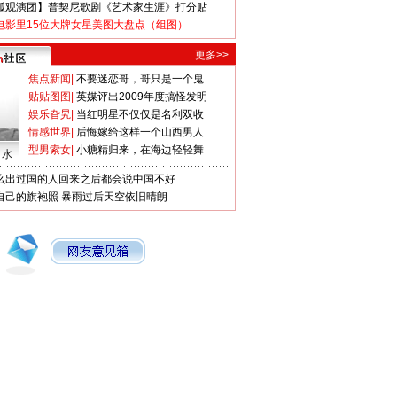
狐观演团】普契尼歌剧《艺术家生涯》打分贴
电影里15位大牌女星美图大盘点（组图）
更多>>
焦点新闻
|
不要迷恋哥，哥只是一个鬼
贴贴图图
|
英媒评出2009年度搞怪发明
娱乐旮旯
|
当红明星不仅仅是名利双收
情感世界
|
后悔嫁给这样一个山西男人
型男索女
|
小糖精归来，在海边轻轻舞
口水
么出过国的人回来之后都会说中国不好
自己的旗袍照
暴雨过后天空依旧晴朗