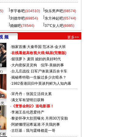
5)
李宇春吧
(104510)
快乐男声吧
(68574)
刘德华吧
(69854)
东方神起吧
(65744)
婚姻吧
(78544)
37℃女人吧
(6985)
视 频
更多>>
·
独家首播:大秦帝国
范冰冰-金大班
·
在线看超高收视大戏:
蜗居(完整版)
·
倔强萝卜
麦田
媳妇的美好时代
·
大内密探灵灵狗
倪萍-美丽的事
·
台儿庄战役 日军尸体装满百余卡车
声》
·
揭秘希特勒一生躲过多少次暗杀？
·
1982香港回归中英谈判鲜为人知内幕
·
宋丹丹：张国立活得太累
·
满文军有望明日获释
曝光
·
《变形金刚2》送电影票！
·
李湘王岳伦恩爱待产
·
黎姿怀孕大肚照曝光 月用30万安胎
·
阿娇懒理冠希返港:不关我的事
·
古巨基：我与霆锋都是一哥
不断