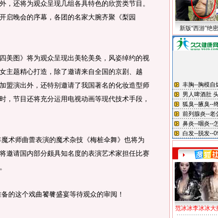
，还将为观众呈现几组各具特色的欣赏类节目。
开启晚会的序幕，各团的名家大腕齐聚《梨园
新版“西游”绝
美图》将为观众呈现出美轮美奂，风姿绰约的视
女主题精心打造，除了邀请来自全国的京剧、越
加盟演出外，还特别邀请了我国著名的化妆造型师
时，节目还将充分运用电视动画等现代技术手段，
术师曲蕾表演的魔术杂技《梅桩伞舞》也将为
将邀请国内部分颇具知名度的表演艺术家担任比赛
。
的这个戏曲饕餮盛宴等待观众的审阅！
范冰冰李冰冰大