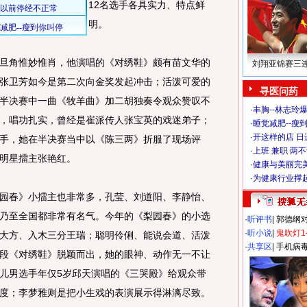
12名选手各具实力、特点鲜
明。
角惟妙惟肖，他演唱的《对绣鞋》颇有苗文华的
刘翔亚锦赛三
张卫芳如今是第二次向金奖发起冲击；活泼可爱的
寻医问药
半决赛中一曲《牧羊曲》加二胡独奏令观众赞叹不
·
丰胸--林志玲
，唱功扎实，曾经是崔派传人张宝英的戏迷弟子；
·
睡觉减肥--瘦到
·
开这样的店 日进
手，她在半决赛当中以《陈三两》折服了现场评
·
上班 兼职 两
明星擂主张艳红。
·
健康与美丽完
·
为健康行业撑
春》小擂主也非常多，孔莹、刘道阳、李静怡、
乃至全国都非常有名气。今年的《梨园春》的小选
·
听评书
|
郭德纲
·
听小说
|
鬼吹灯1
大方、入木三分王瑞；聪明伶俐、能说会道、活泼
·
共享区
|
手机病
段《对绣鞋》脱颖而出，她的眼神、动作无一不让
儿男选手年仅5岁邱天演唱的《三哭殿》给观众带
度；李梦雅则是把小生戏的表演展示得淋漓尽致。