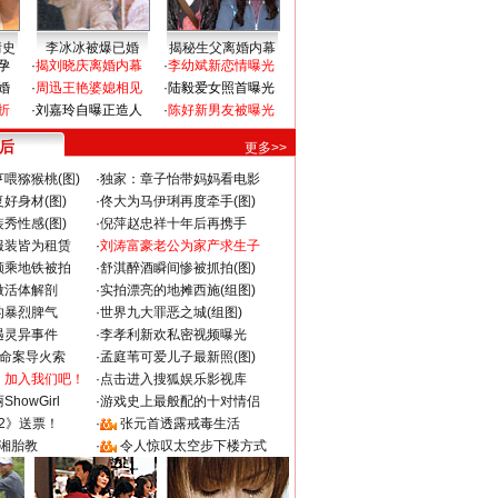
情史
李冰冰被爆已婚
揭秘生父离婚内幕
孕
·
揭刘晓庆离婚内幕
·
李幼斌新恋情曝光
婚
·
周迅王艳婆媳相见
·
陆毅爱女照首曝光
折
·
刘嘉玲自曝正造人
·
陈好新男友被曝光
 后
更多>>
喂猕猴桃(图)
·
独家：章子怡带妈妈看电影
好身材(图)
·
佟大为马伊琍再度牵手(图)
秀性感(图)
·
倪萍赵忠祥十年后再携手
服装皆为租赁
·
刘涛富豪老公为家产求生子
颜乘地铁被拍
·
舒淇醉酒瞬间惨被抓拍(图)
做活体解剖
·
实拍漂亮的地摊西施(组图)
的暴烈脾气
·
世界九大罪恶之城(组图)
遇灵异事件
·
李孝利新欢私密视频曝光
成命案导火索
·
孟庭苇可爱儿子最新照(图)
：加入我们吧！
·
点击进入搜狐娱乐影视库
howGirl
·
游戏史上最般配的十对情侣
2》送票！
·
张元首透露戒毒生活
湘胎教
·
令人惊叹太空步下楼方式