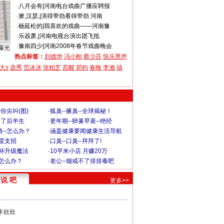
·
八月会有
|
河南电台戏曲广播应聘报
·
箫,汉瑟,
|
演得带劲看得带劲 河南
·
杨延松的
|
我喜欢的戏曲——河南豫
·
乐器萧,
|
河南电视台演出团飞抵
·
豫南四少
|
河南2008年春节戏曲晚会
曝光
热点标签：
刘德华
冯小刚
蔡少芬
快乐男声
大s
选秀
范冰冰
张柏芝
苏醒
郑钧
春晚
李湘
搞
你尖叫(图)
·
狐臭--腋臭--全球揭秘！
毁了后半生
·
更年期--卵巢早衰--绝经
--怎么办？
·
涵盖健康要闻健康生活导航
明星支招
·
口臭--口臭--拜拜了!
罩杯升级魔法
·
10平米小店 月赚20万
-怎么办？
·
老公--烟戒不了排排毒吧
说 吧
更多>>
牛欣欣