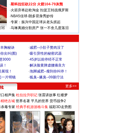
·
斯科拉狂砍22分 火箭104-79灰熊
·
火箭弃将赴欧淘金 扣篮王转战俄罗斯
·
NBA5佳球-朗多背身秀妙传
·
专家：振兴中国足球从老头抓起
连冠
·
马琳离婚分割房产 张一不舍几度落泪
爆丰胸秘诀
·
减肥--小肚子赘肉没了
你尖叫(图)
·
吸引异性的秘密武器
3000
·
45岁以前停经不正常
不误！
·
解决脸黄脾虚腰痛良方
美展现！
·
泡脚减肥--瘦到你叫停！
起一片明镜
·
狐臭--腋臭--09新疗法
更多>>
对口相声集
杜拉拉升职记
张震讲故事
红楼梦
-精绝古城
世界名著
平凡的世界
货币战争2
毒杀毒专家
经典手机游游格斗集
福彩3D走势图