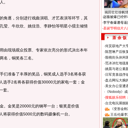
人。
揭田壮壮徐帆
·
赵薇被爆已经怀
角逐，分别进行戏曲演唱、才艺表演等环节，其
·
李宇春爆遭母逼
孔莹、牛欣欣、姚佳浩、李静怡等明星小擂主倾情
·
圣诞节明信片八
茶 余 饭
·
何炅获地产大亨
由现场观众投票、专家依次亮分的形式决出本年
·
陈慧琳产后恢复
·
殷桃街头休闲装
两名，铜奖各三名。
·
范冰冰红地毯
·
姚晨与老公素
们准备了丰厚的奖品，铜奖成人选手3名将各获
·
日军竟拿战俘
·
盘点网坛大腕
人选手2名将各获得价值30000元的家电一套；金
·
美女办公室遭
电一套。
·
《Nobody》
·
搜狐娱乐招聘
·
台北电玩展靓丽S
金奖是20000元的钢琴一台；银奖是价值
·
《变形金刚
每人将获得价值5000元的数码摄像机一台。
·
王岳伦爆李