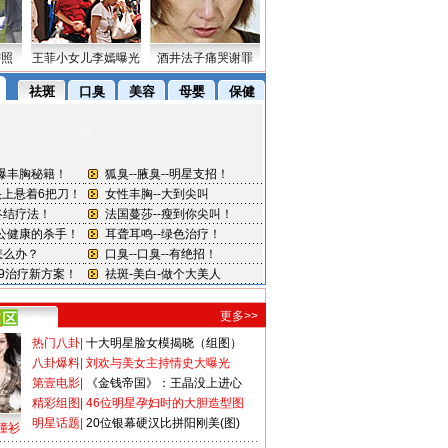
密照
王菲小女儿李嫣曝光
酒井法子痛哭谢罪
更多>>
热门八卦
|
十大明星脸女模揭晓（组图）
八卦爆料
|
刘欢与美女主持情史大曝光
第壹电影
|
《金钱帝国》：王晶没上进心
精彩组图
|
46位明星孕妇时的大胆造型图
明星话题
|
20位银幕硬汉比拼阳刚美(图)
撞衫