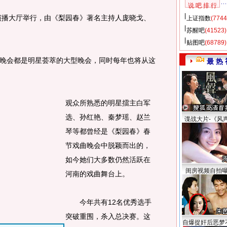
说 吧 排 行
演播大厅举行，由《梨园春》著名主持人庞晓戈、
上证指数
(7744
苏醒吧
(41523)
贴图吧
(68789)
会都是明星荟萃的大型晚会，同时每年也将从这
最 热 
观众所熟悉的明星擂主白军
选、孙红艳、秦梦瑶、赵兰
谍战大片-《风
琴等都曾经是《梨园春》春
节戏曲晚会中脱颖而出的，
如今她们大多数仍然活跃在
闺房视频自拍
河南的戏曲舞台上。
今年共有12名优秀选手
突破重围，杀入总决赛。这
自爆捉奸后恶梦