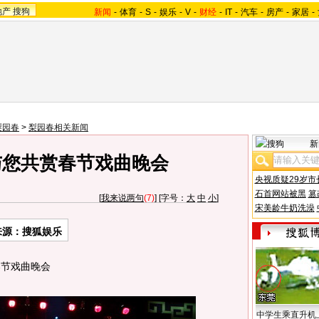
地产
搜狗
新闻
-
体育
-
S
-
娱乐
-
V
-
财经
-
IT
-
汽车
-
房产
-
家居
-
梨园春
>
梨园春相关新闻
新
与您共赏春节戏曲晚会
央视质疑29岁市
石首网站被黑
篡
[
我来说两句
(7)
] [字号：
大
中
小
]
宋美龄牛奶洗澡
来源：搜狐娱乐
节戏曲晚会
中学生乘直升机