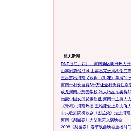
相关新闻
·
DNF浙江、四川、河南新区明日热力开
·
山寨剧蔚然成风 山寨杰克逊周杰伦变
·
王昌芝出河南民歌辑 《对花》等展"中
·
河南一村长自费3千万让全村免费住别墅
·
成龙河南办慈善学校 私人物品拍卖得1
·
炮轰中国女演员素质低 河南一主持人力顶
·
《青树》河南热播 王雅捷爱上杀夫仇
·
中央歌剧院携歌剧《图兰朵》走进河南
·
河南《梨园春》大型赈灾义演晚会
·
2008《梨园春》春节戏曲晚会重播时