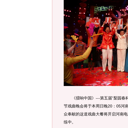
《擂响中国》---第五届“梨园春杯
节戏曲晚会将于本周日晚20：05
众奉献的这道戏曲大餐将开启河南电
练中。