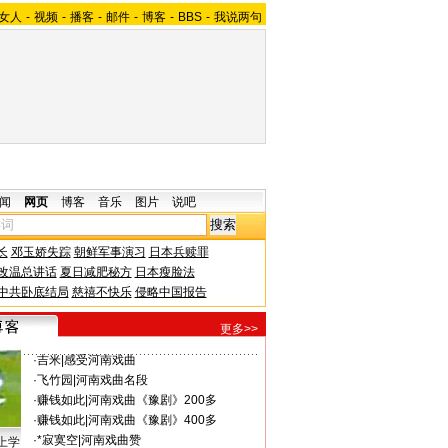
女人
-
视频
-
播客
-
邮件
-
博客
-
BBS
-
我说两句
闻
网页
博客
音乐
图片
说吧
长
邓玉娇失踪
朝鲜军事演习
日本兵赎罪
改温总讲话
夏日减肥秘方
日本瘦脸法
中共卧底结局
慈禧不快乐
侵略中国报告
更多>>
·
吉米
|
感受河南戏曲
·
飞竹园
|
河南戏曲名段
·
赚钱如此
|
河南戏曲《豫剧》200多
·
赚钱如此
|
河南戏曲《豫剧》400多
·
*寂寞空
|
河南戏曲赞
上学