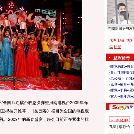
高圆圆同居男友
朱军
赵薇
电影
笑
明星
精彩推荐
·
睡觉减肥--瘦到
·
莫让“打呼噜”
·
老公戒不了烟酒
·
狐臭--腋臭--
·
睡觉--丰胸--
·
女人--更年期-
”全国戏迷擂台赛总决赛暨河南电视台2009年春
河南卫视拉开帷幕，《梨园春》栏目为全国的电视观
视台2009年的新春盛宴，晚会目前正在紧张的排
相 关 说 吧
孔莹
|
李静怡
|