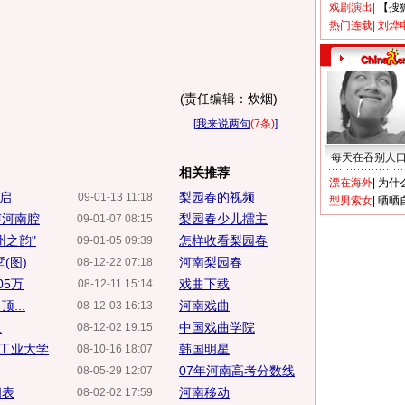
戏剧演出
|
【搜
热门连载
|
刘烨
(责任编辑：炊烟)
[
我来说两句
(7条)
]
每天在吞别人
相关推荐
漂在海外
|
为什
启
梨园春的视频
09-01-13 11:18
型男索女
|
晒晒
声河南腔
梨园春少儿擂主
09-01-07 08:15
州之韵"
怎样收看梨园春
09-01-05 09:39
(图)
河南梨园春
08-12-22 07:18
05万
戏曲下载
08-12-11 15:14
...
河南戏曲
08-12-03 16:13
人
中国戏曲学院
08-12-02 19:15
工业大学
韩国明星
08-10-16 18:07
07年河南高考分数线
08-05-29 12:07
间表
河南移动
08-02-02 17:59