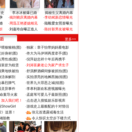
情史
李冰冰被爆已婚
揭秘生父离婚内幕
孕
·
揭刘晓庆离婚内幕
·
李幼斌新恋情曝光
婚
·
周迅王艳婆媳相见
·
陆毅爱女照首曝光
折
·
刘嘉玲自曝正造人
·
陈好新男友被曝光
 后
更多>>
喂猕猴桃(图)
·
独家：章子怡带妈妈看电影
好身材(图)
·
佟大为马伊琍再度牵手(图)
秀性感(图)
·
倪萍赵忠祥十年后再携手
服装皆为租赁
·
刘涛富豪老公为家产求生子
颜乘地铁被拍
·
舒淇醉酒瞬间惨被抓拍(图)
做活体解剖
·
实拍漂亮的地摊西施(组图)
的暴烈脾气
·
世界九大罪恶之城(组图)
遇灵异事件
·
李孝利新欢私密视频曝光
成命案导火索
·
孟庭苇可爱儿子最新照(图)
：加入我们吧！
·
点击进入搜狐娱乐影视库
howGirl
·
游戏史上最般配的十对情侣
2》送票！
·
张元首透露戒毒生活
湘胎教
·
令人惊叹太空步下楼方式