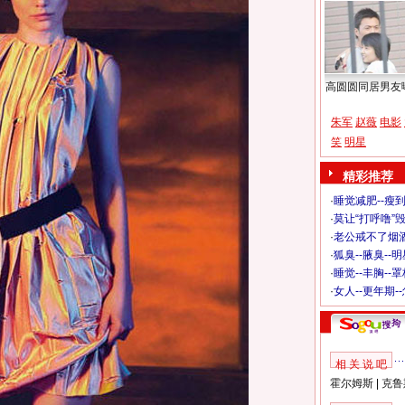
高圆圆同居男友
朱军
赵薇
电影
笑
明星
精彩推荐
·
睡觉减肥--瘦到
·
莫让“打呼噜”
·
老公戒不了烟酒
·
狐臭--腋臭--
·
睡觉--丰胸--
·
女人--更年期-
相 关 说 吧
霍尔姆斯
|
克鲁