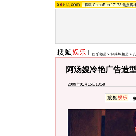
搜狐
ChinaRen
17173
焦点房
娱乐频道
>
好莱坞频道
>
阿汤嫂冷艳广告造型
2009年01月15日13:58