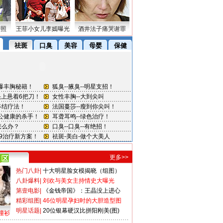
密照
王菲小女儿李嫣曝光
酒井法子痛哭谢罪
更多>>
热门八卦
|
十大明星脸女模揭晓（组图）
八卦爆料
|
刘欢与美女主持情史大曝光
第壹电影
|
《金钱帝国》：王晶没上进心
精彩组图
|
46位明星孕妇时的大胆造型图
明星话题
|
20位银幕硬汉比拼阳刚美(图)
撞衫