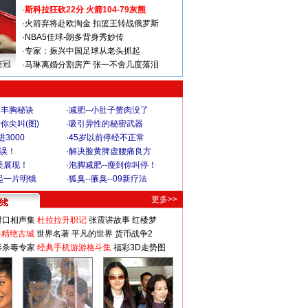
·
斯科拉狂砍22分 火箭104-79灰熊
·
火箭弃将赴欧淘金 扣篮王转战俄罗斯
·
NBA5佳球-朗多背身秀妙传
·
专家：振兴中国足球从老头抓起
连冠
·
马琳离婚分割房产 张一不舍几度落泪
爆丰胸秘诀
·
减肥--小肚子赘肉没了
你尖叫(图)
·
吸引异性的秘密武器
3000
·
45岁以前停经不正常
不误！
·
解决脸黄脾虚腰痛良方
美展现！
·
泡脚减肥--瘦到你叫停！
起一片明镜
·
狐臭--腋臭--09新疗法
更多>>
对口相声集
杜拉拉升职记
张震讲故事
红楼梦
-精绝古城
世界名著
平凡的世界
货币战争2
毒杀毒专家
经典手机游游格斗集
福彩3D走势图