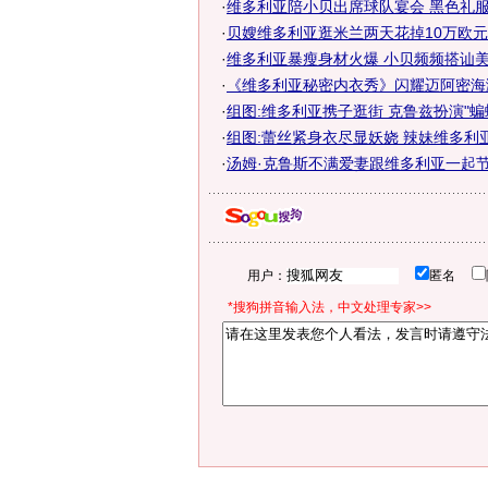
·
维多利亚陪小贝出席球队宴会 黑色礼服惊
·
贝嫂维多利亚逛米兰两天花掉10万欧元(
·
维多利亚暴瘦身材火爆 小贝频频搭讪美
·
《维多利亚秘密内衣秀》闪耀迈阿密海滩
·
组图:维多利亚携子逛街 克鲁兹扮演"蝙
·
组图:蕾丝紧身衣尽显妖娆 辣妹维多利
·
汤姆·克鲁斯不满爱妻跟维多利亚一起
用户：
匿名
*搜狗拼音输入法，中文处理专家>>