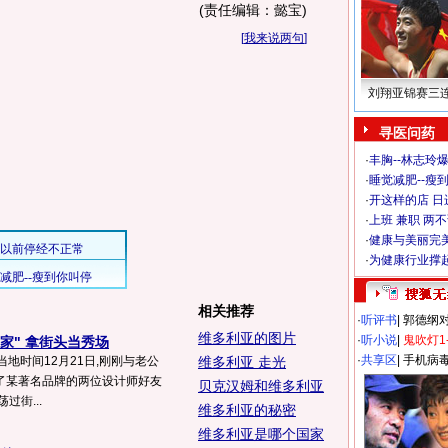
(责任编辑：懿宝)
[
我来说两句
]
刘翔亚锦赛三
寻医问药
·
丰胸--林志玲
·
睡觉减肥--瘦到
·
开这样的店 日进
·
上班 兼职 两
·
健康与美丽完
·
为健康行业撑
相关推荐
·
听评书
|
郭德纲
维多利亚的图片
·
听小说
|
鬼吹灯1
家" 拿街头当秀场
·
共享区
|
手机病
兰,当地时间12月21日,刚刚与老公
维多利亚 走光
了某著名品牌的两位设计师好友
贝克汉姆和维多利亚
过街...
维多利亚的秘密
维多利亚是哪个国家