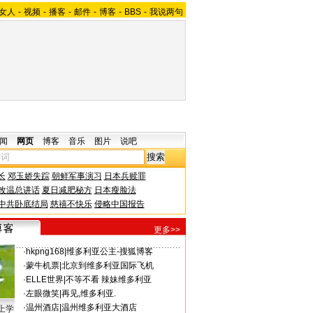
女人
-
视频
-
播客
-
邮件
-
博客
-
BBS
-
我说两句
闻
网页
博客
音乐
图片
说吧
长
邓玉娇失踪
朝鲜军事演习
日本兵赎罪
改温总讲话
夏日减肥秘方
日本瘦脸法
中共卧底结局
慈禧不快乐
侵略中国报告
更多>>
·
hkpng168
|
维多利亚公主-搜狐博客
·
蒙牛机票
|
北京到维多利亚国际飞机
·
ELLE世界
|
不等不看 辣妹维多利亚
·
左眼微笑
|
再见,维多利亚.
·
温州酒店
|
温州维多利亚大酒店
上学