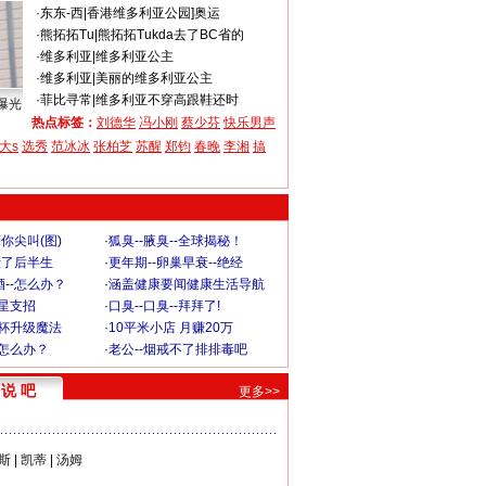
·
东东-西
|
香港维多利亚公园]奥运
·
熊拓拓Tu
|
熊拓拓Tukda去了BC省的
·
维多利亚
|
维多利亚公主
·
维多利亚
|
美丽的维多利亚公主
·
菲比寻常
|
维多利亚不穿高跟鞋还时
曝光
热点标签：
刘德华
冯小刚
蔡少芬
快乐男声
大s
选秀
范冰冰
张柏芝
苏醒
郑钧
春晚
李湘
搞
你尖叫(图)
·
狐臭--腋臭--全球揭秘！
毁了后半生
·
更年期--卵巢早衰--绝经
--怎么办？
·
涵盖健康要闻健康生活导航
明星支招
·
口臭--口臭--拜拜了!
罩杯升级魔法
·
10平米小店 月赚20万
-怎么办？
·
老公--烟戒不了排排毒吧
说 吧
更多>>
斯
|
凯蒂
|
汤姆