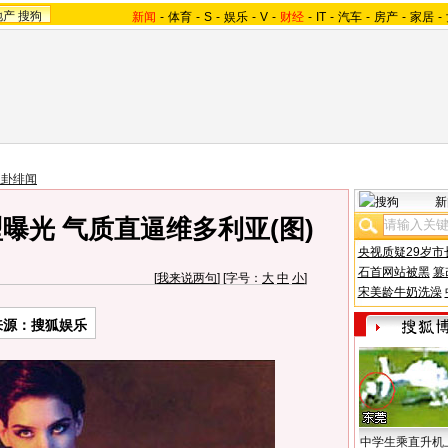
地产
搜狗
新闻
-
体育
-
S
-
娱乐
-
V
-
财经
-
IT
-
汽车
-
房产
-
家居
-
八卦绯闻
新
曝光 气质直逼维多利亚(图)
央视质疑29岁市
石首网站被黑
篡
[
我来说两句
] [字号：
大
中
小
]
宋美龄牛奶洗澡
来源：搜狐娱乐
中学生乘直升机