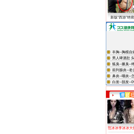
新版“西游”绝
范冰冰李冰冰大