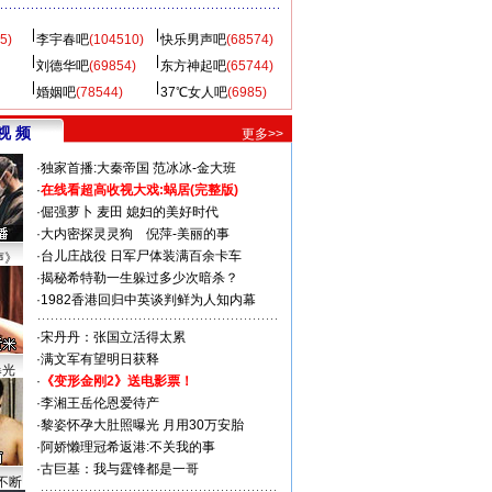
5)
李宇春吧
(104510)
快乐男声吧
(68574)
刘德华吧
(69854)
东方神起吧
(65744)
婚姻吧
(78544)
37℃女人吧
(6985)
视 频
更多>>
·
独家首播:大秦帝国
范冰冰-金大班
·
在线看超高收视大戏:
蜗居(完整版)
·
倔强萝卜
麦田
媳妇的美好时代
·
大内密探灵灵狗
倪萍-美丽的事
·
台儿庄战役 日军尸体装满百余卡车
声》
·
揭秘希特勒一生躲过多少次暗杀？
·
1982香港回归中英谈判鲜为人知内幕
·
宋丹丹：张国立活得太累
·
满文军有望明日获释
曝光
·
《变形金刚2》送电影票！
·
李湘王岳伦恩爱待产
·
黎姿怀孕大肚照曝光 月用30万安胎
·
阿娇懒理冠希返港:不关我的事
·
古巨基：我与霆锋都是一哥
不断