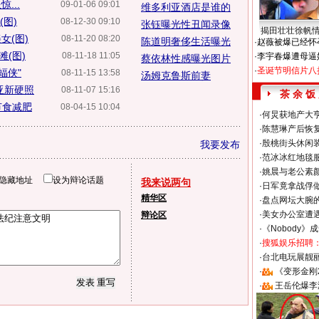
...
09-01-06 09:01
维多利亚酒店是谁的
图)
08-12-30 09:10
张钰曝光性丑闻录像
揭田壮壮徐帆
女(图)
08-11-20 08:20
陈道明奢侈生活曝光
·
赵薇被爆已经怀
(图)
08-11-18 11:05
·
李宇春爆遭母逼
蔡依林性感曝光图片
·
圣诞节明信片八
蝠侠"
08-11-15 13:58
汤姆克鲁斯前妻
亚新硬照
08-11-07 15:16
茶 余 饭
节食减肥
08-04-15 10:04
·
何炅获地产大亨
·
陈慧琳产后恢复
·
殷桃街头休闲装
我要发布
·
范冰冰红地毯
·
姚晨与老公素
隐藏地址
设为辩论话题
我来说两句
·
日军竟拿战俘
精华区
·
盘点网坛大腕
·
美女办公室遭
辩论区
·
《Nobody》
·
搜狐娱乐招聘
·
台北电玩展靓丽S
·
《变形金刚
·
王岳伦爆李