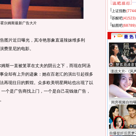
说 吧 排 行
上证指数
(7744
苏醒吧
(41523)
蒂-霍尔姆斯最新广告大片
贴图吧
(68789)
最 热 
告图片近日曝光，其冷艳形象直逼辣妹维多利
演费里尼的电影。
姆斯一直被笼罩在丈夫的阴云之下，而现在阿汤
谍战大片-《风
事业却有上升的迹象：她在百老汇的演出引起很多
法再现往日的辉煌。众多欧美明星网站也出现了以
。一个是广告商找上门，一个是自己花钱做广告，
。
闺房视频自拍
自爆捉奸后恶梦