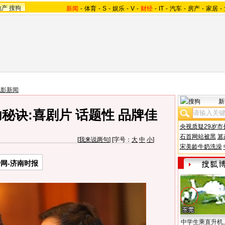
地产
搜狗
新闻
-
体育
-
S
-
娱乐
-
V
-
财经
-
IT
-
汽车
-
房产
-
家居
-
电影新闻
新
秘诀:喜剧片 话题性 品牌佳
央视质疑29岁市
石首网站被黑
篡
[
我来说两句
] [字号：
大
中
小
]
宋美龄牛奶洗澡
网-济南时报
中学生乘直升机