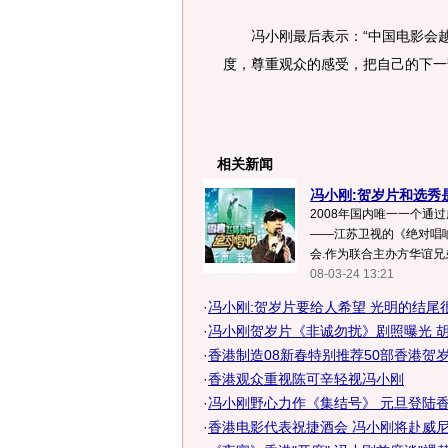
冯小刚最后表示：“中国电影会越
度，尊重观众的感受，把自己的下一部
相关新闻
冯小刚:贺岁片和选秀
2008年国内唯一一个通
——江苏卫视的《绝对唱
会.作为联合主办方华谊兄弟
08-03-24 13:21
·
冯小刚:贺岁片要给人希望 光明的结尾
·
冯小刚贺岁片《非诚勿扰》剧照曝光 
·
香港制造08新春特别推荐50部香港贺岁片
·
香港观众重视陈可辛轻视冯小刚
·
冯小刚野心力作《集结号》 元旦登陆香港(
·
香港电影代表祝捷酒会 冯小刚将赴威尼