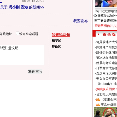
"
06-08-15 22:01
多关于
冯小刚 香港
的新闻>>
揭田壮壮徐帆
·
赵薇被爆已经怀
我要发布
·
李宇春爆遭母逼
·
圣诞节明信片八
隐藏地址
设为辩论话题
茶 余 饭
我来说两句
精华区
·
何炅获地产大亨
辩论区
·
陈慧琳产后恢复
·
殷桃街头休闲装
·
范冰冰红地毯
·
姚晨与老公素
·
日军竟拿战俘
·
盘点网坛大腕
·
美女办公室遭
·
《Nobody》
·
搜狐娱乐招聘
·
台北电玩展靓丽S
·
《变形金刚
·
王岳伦爆李