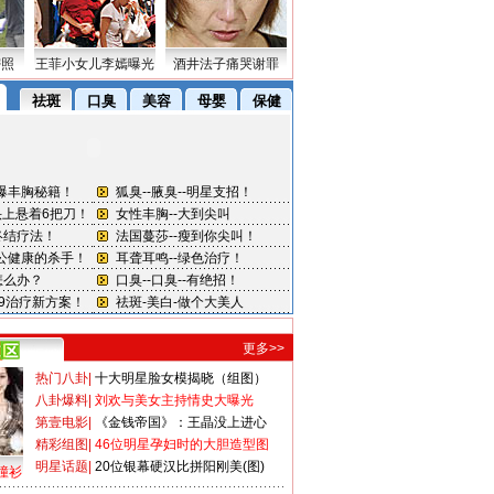
密照
王菲小女儿李嫣曝光
酒井法子痛哭谢罪
更多>>
热门八卦
|
十大明星脸女模揭晓（组图）
八卦爆料
|
刘欢与美女主持情史大曝光
第壹电影
|
《金钱帝国》：王晶没上进心
精彩组图
|
46位明星孕妇时的大胆造型图
明星话题
|
20位银幕硬汉比拼阳刚美(图)
撞衫