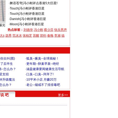
·
舞语苍穹
|
冯小刚评点香港5大巨星!
·
Touch
|
冯小刚评香港巨星
·
Touch
|
冯小刚评香港巨星
·
Danish
|
冯小刚评香港巨星
·
Moon
|
冯小刚评香港巨星
曝光
热点标签：
刘德华
冯小刚
蔡少芬
快乐男声
大s
选秀
范冰冰
张柏芝
苏醒
郑钧
春晚
李湘
搞
你尖叫(图)
·
狐臭--腋臭--全球揭秘！
毁了后半生
·
更年期--卵巢早衰--绝经
--怎么办？
·
涵盖健康要闻健康生活导航
明星支招
·
口臭--口臭--拜拜了!
罩杯升级魔法
·
10平米小店 月赚20万
-怎么办？
·
老公--烟戒不了排排毒吧
说 吧
更多>>