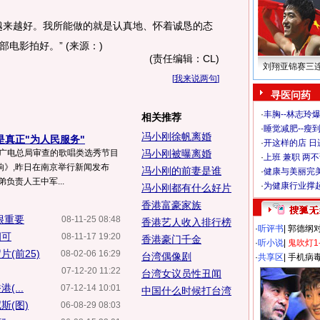
来越好。我所能做的就是认真地、怀着诚恳的态
电影拍好。” (来源：)
(责任编辑：CL)
刘翔亚锦赛三
[
我来说两句
]
寻医问药
·
丰胸--林志玲
相关推荐
·
睡觉减肥--瘦到
冯小刚徐帆离婚
是真正"为人民服务"
·
开这样的店 日进
过广电总局审查的歌唱类选秀节目
冯小刚被曝离婚
·
上班 兼职 两
响》,昨日在南京举行新闻发布
冯小刚的前妻是谁
·
健康与美丽完
负责人王中军...
·
为健康行业撑
冯小刚都有什么好片
香港富豪家族
很重要
08-11-25 08:48
香港艺人收入排行榜
·
听评书
|
郭德纲
胡可
08-11-17 19:20
香港豪门千金
·
听小说
|
鬼吹灯1
(前25)
08-02-06 16:29
台湾偶像剧
·
共享区
|
手机病
07-12-20 11:22
台湾女议员性丑闻
...
07-12-14 10:01
中国什么时候打台湾
斯(图)
06-08-29 08:03