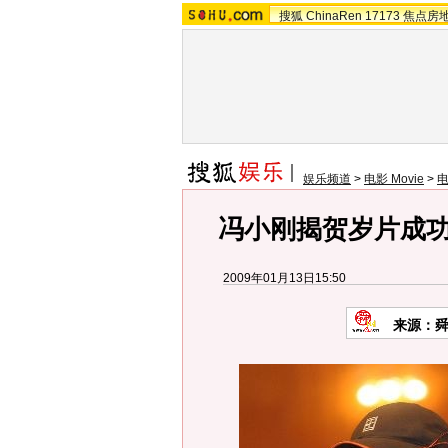
搜狐
ChinaRen
17173
焦点房
娱乐频道
>
电影 Movie
>
冯小刚揭贺岁片成功
2009年01月13日15:50
来源：舜