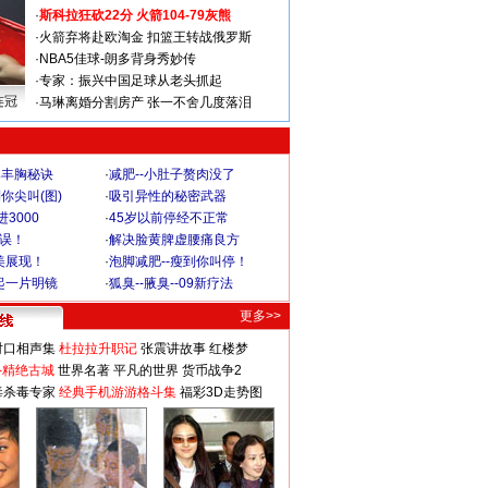
·
斯科拉狂砍22分 火箭104-79灰熊
·
火箭弃将赴欧淘金 扣篮王转战俄罗斯
·
NBA5佳球-朗多背身秀妙传
·
专家：振兴中国足球从老头抓起
连冠
·
马琳离婚分割房产 张一不舍几度落泪
爆丰胸秘诀
·
减肥--小肚子赘肉没了
你尖叫(图)
·
吸引异性的秘密武器
3000
·
45岁以前停经不正常
不误！
·
解决脸黄脾虚腰痛良方
美展现！
·
泡脚减肥--瘦到你叫停！
起一片明镜
·
狐臭--腋臭--09新疗法
更多>>
对口相声集
杜拉拉升职记
张震讲故事
红楼梦
-精绝古城
世界名著
平凡的世界
货币战争2
毒杀毒专家
经典手机游游格斗集
福彩3D走势图