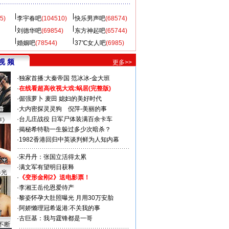
5)
李宇春吧
(104510)
快乐男声吧
(68574)
刘德华吧
(69854)
东方神起吧
(65744)
婚姻吧
(78544)
37℃女人吧
(6985)
视 频
更多>>
·
独家首播:大秦帝国
范冰冰-金大班
·
在线看超高收视大戏:
蜗居(完整版)
·
倔强萝卜
麦田
媳妇的美好时代
·
大内密探灵灵狗
倪萍-美丽的事
·
台儿庄战役 日军尸体装满百余卡车
声》
·
揭秘希特勒一生躲过多少次暗杀？
·
1982香港回归中英谈判鲜为人知内幕
·
宋丹丹：张国立活得太累
·
满文军有望明日获释
曝光
·
《变形金刚2》送电影票！
·
李湘王岳伦恩爱待产
·
黎姿怀孕大肚照曝光 月用30万安胎
·
阿娇懒理冠希返港:不关我的事
·
古巨基：我与霆锋都是一哥
不断