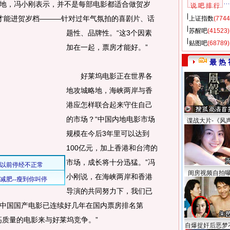
，冯小刚表示，并不是每部电影都适合做贺岁
说 吧 排 行
才能进贺岁档———针对过年气氛拍的喜剧片、话
上证指数
(7744
苏醒吧
(41523)
题性、品牌性。
“这3个因素
贴图吧
(68789)
加在一起，票房才能好。”
最 热 
好莱坞电影正在世界各
地攻城略地，海峡两岸与香
港应怎样联合起来守住自己
的市场？“中国内地电影市场
谍战大片-《风
规模在今后3年里可以达到
100亿元，加上香港和台湾的
市场，成长将十分迅猛。”冯
闺房视频自拍
小刚说，在海峡两岸和香港
导演的共同努力下，我们已
中国国产电影已连续好几年在国内票房排名第
高质量的电影来与好莱坞竞争。”
自爆捉奸后恶梦