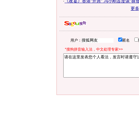
·
《夜宴》香港"开席" 冯小刚首度谈"裸替
更
用户：
匿名
*搜狗拼音输入法，中文处理专家>>