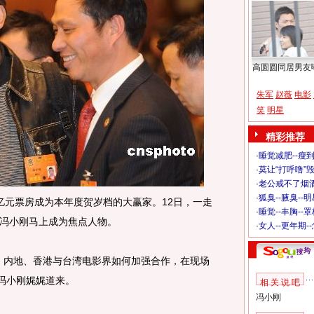
高圆圆同居男友
朱军
赵薇
电影
笑
明星
精彩推荐
·
睡觉减肥--瘦到
·
莫让“打呼噜”
·
老公戒不了烟酒
·
狐臭--腋臭--
元票房成为本年度贺岁档的大赢家。12日，一走
·
睡觉--丰胸--
冯小刚马上成为焦点人物。
·
女人--更年期-
，内地、香港与台湾电影界如何加强合作，在现场
，冯小刚娓娓道来。
相 关 说 吧
冯小刚