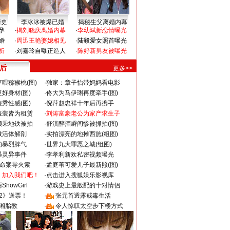
情史
李冰冰被爆已婚
揭秘生父离婚内幕
孕
·
揭刘晓庆离婚内幕
·
李幼斌新恋情曝光
婚
·
周迅王艳婆媳相见
·
陆毅爱女照首曝光
折
·
刘嘉玲自曝正造人
·
陈好新男友被曝光
 后
更多>>
喂猕猴桃(图)
·
独家：章子怡带妈妈看电影
好身材(图)
·
佟大为马伊琍再度牵手(图)
秀性感(图)
·
倪萍赵忠祥十年后再携手
服装皆为租赁
·
刘涛富豪老公为家产求生子
颜乘地铁被拍
·
舒淇醉酒瞬间惨被抓拍(图)
做活体解剖
·
实拍漂亮的地摊西施(组图)
的暴烈脾气
·
世界九大罪恶之城(组图)
遇灵异事件
·
李孝利新欢私密视频曝光
成命案导火索
·
孟庭苇可爱儿子最新照(图)
：加入我们吧！
·
点击进入搜狐娱乐影视库
howGirl
·
游戏史上最般配的十对情侣
2》送票！
·
张元首透露戒毒生活
湘胎教
·
令人惊叹太空步下楼方式