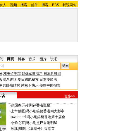
女人
-
视频
-
播客
-
邮件
-
博客
-
BBS
-
我说两句
闻
网页
博客
音乐
图片
说吧
长
邓玉娇失踪
朝鲜军事演习
日本兵赎罪
改温总讲话
夏日减肥秘方
日本瘦脸法
中共卧底结局
慈禧不快乐
侵略中国报告
更多>>
·
张国杰
|
冯小刚评香港巨星
·
上帝禁区
|
冯小刚笑侃香港四大影帝
·
owonderf
|
冯小刚笑翻香港第十届金
·
小偷之家
|
冯小刚点评香港明星
·
冰魂
|
组图:《集结号》香港首
上学