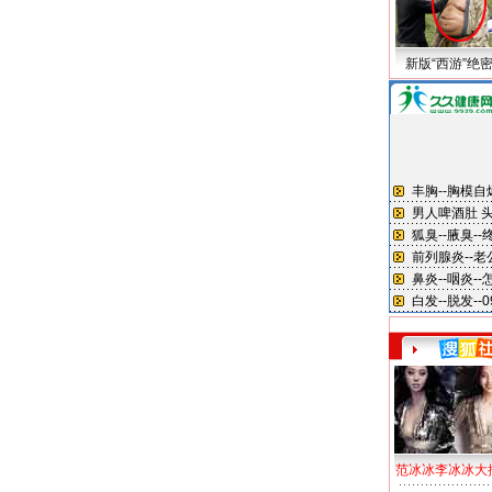
新版“西游”绝
范冰冰李冰冰大