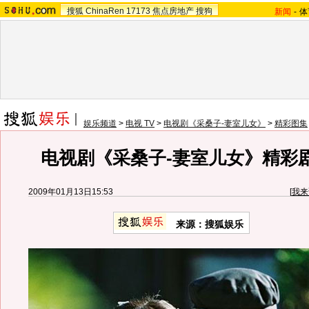
搜狐
ChinaRen
17173
焦点房地产
搜狗
新闻
-
体
娱乐频道
>
电视 TV
>
电视剧《采桑子-妻室儿女》
>
精彩图集
电视剧《采桑子-妻室儿女》精彩剧
2009年01月13日15:53
[
我来
来源：搜狐娱乐