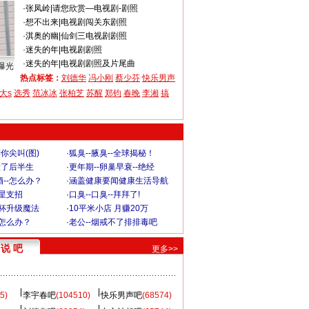
·
张凤岭
|
请您欣赏—电视剧-剧照
·
想不出来
|
电视剧闯关东剧照
·
淇奥的幽
|
仙剑三电视剧剧照
·
迷失的年
|
电视剧剧照
·
迷失的年
|
电视剧剧照及片尾曲
曝光
热点标签：
刘德华
冯小刚
蔡少芬
快乐男声
大s
选秀
范冰冰
张柏芝
苏醒
郑钧
春晚
李湘
搞
你尖叫(图)
·
狐臭--腋臭--全球揭秘！
毁了后半生
·
更年期--卵巢早衰--绝经
--怎么办？
·
涵盖健康要闻健康生活导航
明星支招
·
口臭--口臭--拜拜了!
罩杯升级魔法
·
10平米小店 月赚20万
-怎么办？
·
老公--烟戒不了排排毒吧
说 吧
更多>>
5)
李宇春吧
(104510)
快乐男声吧
(68574)