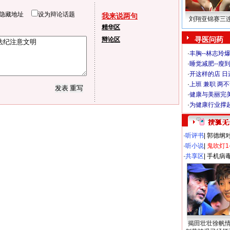
隐藏地址
设为辩论话题
我来说两句
刘翔亚锦赛三
精华区
寻医问药
辩论区
·
丰胸--林志玲
·
睡觉减肥--瘦到
·
开这样的店 日进
·
上班 兼职 两
·
健康与美丽完
·
为健康行业撑
·
听评书
|
郭德纲
·
听小说
|
鬼吹灯1
·
共享区
|
手机病
揭田壮壮徐帆