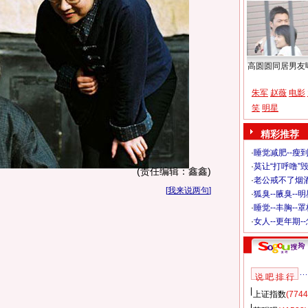
高圆圆同居男友
朱军
赵薇
电影
笑
明星
精彩推荐
·
睡觉减肥--瘦到
·
莫让“打呼噜”
(责任编辑：鑫鑫)
·
老公戒不了烟酒
[
我来说两句
]
·
狐臭--腋臭--
·
睡觉--丰胸--
·
女人--更年期-
说 吧 排 行
上证指数
(7744