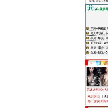
新版“西游”绝
范冰冰李冰冰大
戏剧演出
|
【搜
热门连载
|
刘烨