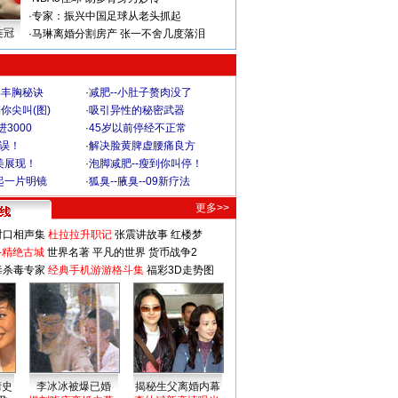
·
专家：振兴中国足球从老头抓起
连冠
·
马琳离婚分割房产 张一不舍几度落泪
爆丰胸秘诀
·
减肥--小肚子赘肉没了
你尖叫(图)
·
吸引异性的秘密武器
3000
·
45岁以前停经不正常
不误！
·
解决脸黄脾虚腰痛良方
美展现！
·
泡脚减肥--瘦到你叫停！
起一片明镜
·
狐臭--腋臭--09新疗法
更多>>
对口相声集
杜拉拉升职记
张震讲故事
红楼梦
-精绝古城
世界名著
平凡的世界
货币战争2
毒杀毒专家
经典手机游游格斗集
福彩3D走势图
情史
李冰冰被爆已婚
揭秘生父离婚内幕