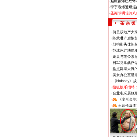
·
赵薇被爆已经怀
·
李宇春爆遭母逼
·
圣诞节明信片八
茶 余 饭
·
何炅获地产大亨
·
陈慧琳产后恢复
·
殷桃街头休闲装
·
范冰冰红地毯
·
姚晨与老公素
·
日军竟拿战俘
·
盘点网坛大腕
·
美女办公室遭
·
《Nobody》
·
搜狐娱乐招聘
·
台北电玩展靓丽S
·
《变形金刚
·
王岳伦爆李