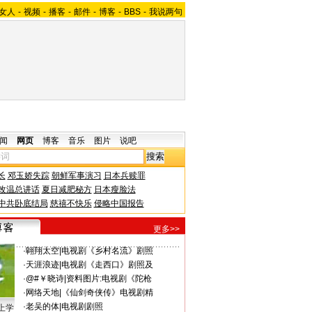
女人
-
视频
-
播客
-
邮件
-
博客
-
BBS
-
我说两句
闻
网页
博客
音乐
图片
说吧
长
邓玉娇失踪
朝鲜军事演习
日本兵赎罪
改温总讲话
夏日减肥秘方
日本瘦脸法
中共卧底结局
慈禧不快乐
侵略中国报告
更多>>
·
翺翔太空
|
电视剧《乡村名流》剧照
·
天涯浪迹
|
电视剧《走西口》剧照及
·
@#￥晓诗
|
资料图片:电视剧《陀枪
·
网络天地
|
《仙剑奇侠传》电视剧精
·
老吴的体
|
电视剧剧照
上学