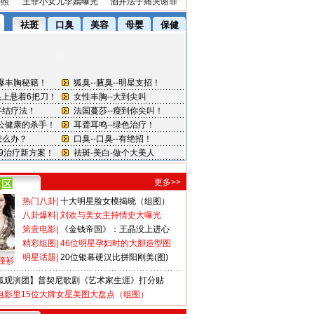
密照
王菲小女儿李嫣曝光
酒井法子痛哭谢罪
更多>>
热门八卦
|
十大明星脸女模揭晓（组图）
八卦爆料
|
刘欢与美女主持情史大曝光
第壹电影
|
《金钱帝国》：王晶没上进心
精彩组图
|
46位明星孕妇时的大胆造型图
明星话题
|
20位银幕硬汉比拼阳刚美(图)
撞衫
狐观演团】普契尼歌剧《艺术家生涯》打分贴
电影里15位大牌女星美图大盘点（组图）