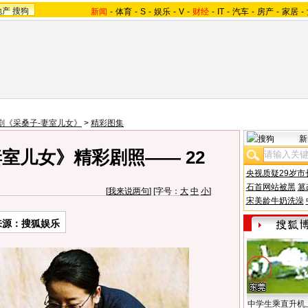
地产
搜狗
新闻
-
体育
-
S
-
娱乐
-
V
-
财经
-
IT
-
汽车
-
房产
-
家居
-
剧《采桑子-妻室儿女》
>
精彩图集
新
室儿女》精彩剧照—— 22
央视质疑29岁市
石首网站被黑
篡
[
我来说两句
] [字号：
大
中
小
]
宋美龄牛奶洗澡
来源：搜狐娱乐
中学生乘直升机