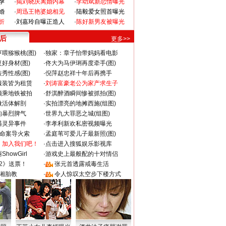
孕
·
揭刘晓庆离婚内幕
·
李幼斌新恋情曝光
婚
·
周迅王艳婆媳相见
·
陆毅爱女照首曝光
折
·
刘嘉玲自曝正造人
·
陈好新男友被曝光
 后
更多>>
喂猕猴桃(图)
·
独家：章子怡带妈妈看电影
好身材(图)
·
佟大为马伊琍再度牵手(图)
秀性感(图)
·
倪萍赵忠祥十年后再携手
服装皆为租赁
·
刘涛富豪老公为家产求生子
颜乘地铁被拍
·
舒淇醉酒瞬间惨被抓拍(图)
做活体解剖
·
实拍漂亮的地摊西施(组图)
的暴烈脾气
·
世界九大罪恶之城(组图)
遇灵异事件
·
李孝利新欢私密视频曝光
成命案导火索
·
孟庭苇可爱儿子最新照(图)
：加入我们吧！
·
点击进入搜狐娱乐影视库
howGirl
·
游戏史上最般配的十对情侣
2》送票！
·
张元首透露戒毒生活
湘胎教
·
令人惊叹太空步下楼方式