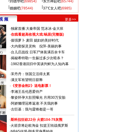
刘德华吧
(69854)
东方神起吧
(65744)
婚姻吧
(78544)
37℃女人吧
(6985)
视 频
更多>>
·
独家首播:大秦帝国
范冰冰-金大班
·
在线看超高收视大戏:
蜗居(完整版)
·
倔强萝卜
麦田
媳妇的美好时代
·
大内密探灵灵狗
倪萍-美丽的事
·
台儿庄战役 日军尸体装满百余卡车
声》
·
揭秘希特勒一生躲过多少次暗杀？
·
1982香港回归中英谈判鲜为人知内幕
·
宋丹丹：张国立活得太累
·
满文军有望明日获释
曝光
·
《变形金刚2》送电影票！
·
李湘王岳伦恩爱待产
·
黎姿怀孕大肚照曝光 月用30万安胎
·
阿娇懒理冠希返港:不关我的事
·
古巨基：我与霆锋都是一哥
不断
·
斯科拉狂砍22分 火箭104-79灰熊
·
火箭弃将赴欧淘金 扣篮王转战俄罗斯
·
NBA5佳球-朗多背身秀妙传