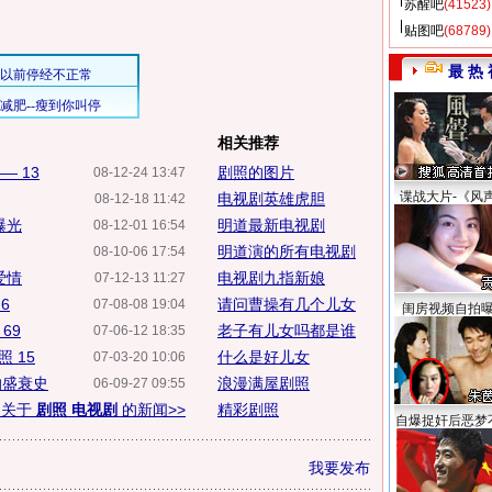
苏醒吧
(41523)
贴图吧
(68789)
最 热 
相关推荐
 13
剧照的图片
08-12-24 13:47
谍战大片-《风
电视剧英雄虎胆
08-12-18 11:42
曝光
明道最新电视剧
08-12-01 16:54
明道演的所有电视剧
08-10-06 17:54
爱情
电视剧九指新娘
07-12-13 11:27
6
请问曹操有几个儿女
07-08-08 19:04
闺房视频自拍
69
老子有儿女吗都是谁
07-06-12 18:35
 15
什么是好儿女
07-03-20 10:06
的盛衰史
浪漫满屋剧照
06-09-27 09:55
多关于
剧照 电视剧
的新闻>>
精彩剧照
自爆捉奸后恶梦
我要发布