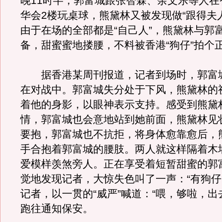
晚11时半，郭富城跟张智霖、余文乐等人在
华会2楼玩桌球，熊黛林又被发现做“跟得夫
由于在场的全部都是“自己人”，熊黛林与郭
备，甜蜜蜜地搂腰，不料被香港“狗仔”拍个
据香港某周刊报道，记者到场时，郭富
在对战中。郭富城失分处于下风，熊黛林的
着他的身影，以眼神表示支持。感受到熊黛
情，郭富城也会意地站到她前面，熊黛林见
要抱，郭富城也不抗拒，将身体愈靠愈后，
手合抱着郭富城的腰肢。两人就这样隔着木
爱模样羡煞旁人。正在享受着短暂甜蜜的郭
觉地发现记者，大惊失色叫了一声：“有狗仔
记者，以一贯的“威严”喊道：“喂，够啦，出
跑往通知保安。