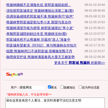
·
熊黛林睡眠不足满脸长痘 获郭富城鼓励甜...
09-01-10 10:44
·
演技获郭富城肯定 熊黛林继续出演第二集(图)
09-01-09 08:49
·
高调张扬感情惹郭富城不满 熊黛林乖巧"收声"
09-01-08 11:33
·
熊黛林赞郭富城是歌坛李小龙 期望与其合作
08-12-25 15:53
·
熊黛林渴望升格为师母 称郭富城堪比"李小龙"
08-12-25 08:21
·
孝顺郭富城陪妈妈过冬至 熊黛林没份(图)
08-12-23 07:57
·
郭富城依然不认熊黛林 刘嘉玲"造人"准备中
08-12-22 08:26
·
郭富城有望参演《叶问2》 将与熊黛林合作拍片
08-12-17 11:51
·
组图:熊黛林闭口不谈郭富城 捂嘴偷笑甄子丹
08-12-13 10:27
·
御用保安护送 熊黛林满面春风大显天王嫂架势
08-10-12 09:26
更多关于
郭富城 熊黛林
的新闻>>
用户：
匿名
隐藏地址
设为辩论话题
*搜狗拼音输入法，中文处理专家>>