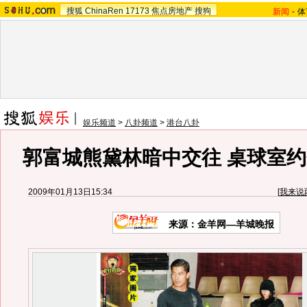
搜狐
ChinaRen
17173
焦点房地产
搜狗
新闻
-
体
娱乐频道
>
八卦频道
>
港台八卦
郭富城熊黛林暗中交往 桌球室约
2009年01月13日15:34
[
我来说
来源：金羊网—羊城晚报