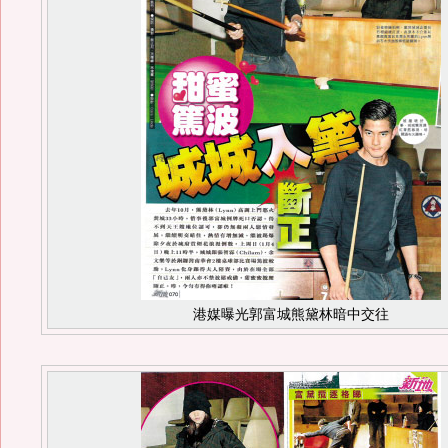
港媒曝光郭富城熊黛林暗中交往