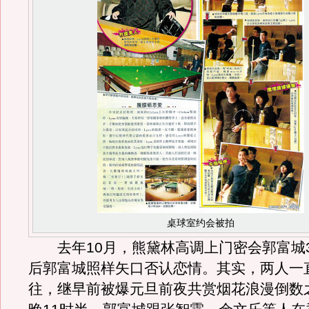
桌球室约会被拍
去年10月，熊黛林高调上门密会郭富城3
后郭富城照样矢口否认恋情。其实，两人一
往，继早前被爆元旦前夜共赏烟花浪漫倒数之