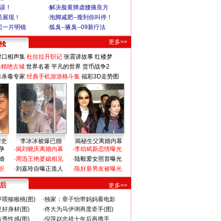
不误！
·
解决脸黄脾虚腰痛良方
美展现！
·
泡脚减肥--瘦到你叫停！
起一片明镜
·
狐臭--腋臭--09新疗法
更多>>
对口相声集
杜拉拉升职记
张震讲故事
红楼梦
-精绝古城
世界名著
平凡的世界
货币战争2
毒杀毒专家
经典手机游游格斗集
福彩3D走势图
情史
李冰冰被爆已婚
揭秘生父离婚内幕
孕
·
揭刘晓庆离婚内幕
·
李幼斌新恋情曝光
婚
·
周迅王艳婆媳相见
·
陆毅爱女照首曝光
折
·
刘嘉玲自曝正造人
·
陈好新男友被曝光
 后
更多>>
喂猕猴桃(图)
·
独家：章子怡带妈妈看电影
好身材(图)
·
佟大为马伊琍再度牵手(图)
秀性感(图)
·
倪萍赵忠祥十年后再携手