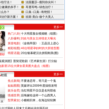
更多>>
热门八卦
|
十大明星脸女模揭晓（组图）
八卦爆料
|
刘欢与美女主持情史大曝光
第壹电影
|
《金钱帝国》：王晶没上进心
精彩组图
|
46位明星孕妇时的大胆造型图
明星话题
|
20位银幕硬汉比拼阳刚美(图)
撞衫
狐观演团】普契尼歌剧《艺术家生涯》打分贴
电影里15位大牌女星美图大盘点（组图）
更多>>
焦点新闻
|
不要迷恋哥，哥只是一个鬼
贴贴图图
|
英媒评出2009年度搞怪发明
娱乐旮旯
|
当红明星不仅仅是名利双收
情感世界
|
后悔嫁给这样一个山西男人
型男索女
|
小糖精归来，在海边轻轻舞
口水
么出过国的人回来之后都会说中国不好