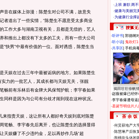
·
上班 兼职 两
·
健康与美丽完
音在媒体上弥漫：陈楚生对公司不满，故意失
·
为健康行业撑
记者道出了一些实情，“陈楚生不愿意受太多商业
的工作大多与湖南卫视有关，且都是无偿的，艺人
·
听评书
|
郭德纲
养和推出上都没有下太多的工夫，而有一些大公司
·
听小说
|
鬼吹灯1
是"快男"中最有价值的一位。面对诱惑，陈楚生当
·
共享区
|
手机病
天娱在过去三年中最被诟病的地方。如果陈楚生
最有实力的一批艺人，其成长都与天娱无关，张靓
揭田壮壮徐帆
笔畅前有乐林后有金牌大风保驾护航；李宇春如果
·
赵薇被爆已经怀
生同样是因为与公司有分歧才闹到现在这种状况。
·
李宇春爆遭母逼
·
圣诞节明信片八
儿来指责天娱，这让所有人都好奇天娱到底对陈楚
茶 余 饭
周笔畅、李宇春先后离开，也让陈楚生的选择显得
·
何炅获地产大亨
·
陈慧琳产后恢复
让天娱赚了不少违约金，足以再炒作几场“超
·
殷桃街头休闲装