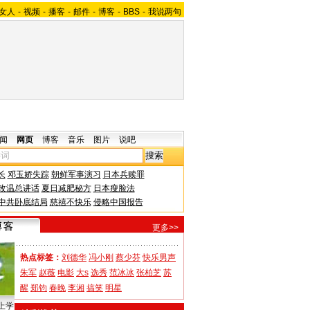
女人
-
视频
-
播客
-
邮件
-
博客
-
BBS
-
我说两句
闻
网页
博客
音乐
图片
说吧
长
邓玉娇失踪
朝鲜军事演习
日本兵赎罪
改温总讲话
夏日减肥秘方
日本瘦脸法
中共卧底结局
慈禧不快乐
侵略中国报告
更多>>
热点标签：
刘德华
冯小刚
蔡少芬
快乐男声
朱军
赵薇
电影
大s
选秀
范冰冰
张柏芝
苏
醒
郑钧
春晚
李湘
搞笑
明星
上学