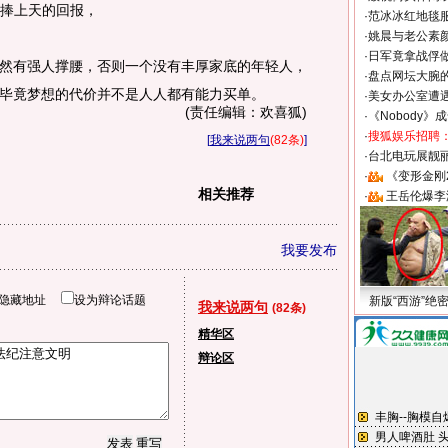
们捧上天的回报，
·
范冰冰红地毯
·
姚晨与老公素
·
日军竟拿战俘
有强人撑腰，否则一个没有丰厚家底的年轻人，
·
盘点网坛大腕
毕竟梦想的代价并不是人人都有能力买单。
·
美女办公室遭
(责任编辑：欢喜狐)
·
《Nobody》
·
搜狐娱乐招聘
[
我来说两句
(82条)
]
·
台北电玩展靓丽S
·
《变形金刚
相关推荐
·
王岳伦爆李
我要发布
隐藏地址
设为辩论话题
新版“西游”绝
我来说两句
(82条)
精华区
辩论区