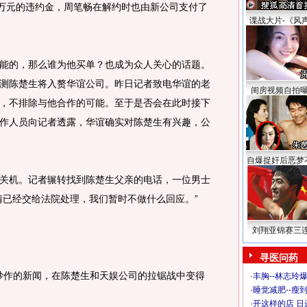
0万元的违约金，周笔畅在解约时也由新公司支付了
谍战大片-《风
的，那么谁为他买单？也成为众人关心的话题。
测陈楚生将入赘华谊公司。昨日记者致电华谊的老
闺房视频自拍
，不排除与他合作的可能。至于是否会在此时接下
作人员向记者透露，华谊确实对陈楚生有兴趣，公
自爆捉奸后恶梦
机。记者辗转找到陈楚生父亲的电话，一位男士
情已经交给法院处理，我们暂时不做什么回应。”
刘翔亚锦赛三
寻医问药
炒作的新闻，在陈楚生和天娱公司的拉锯战中变得
·
丰胸--林志玲
·
睡觉减肥--瘦到
·
开这样的店 日进