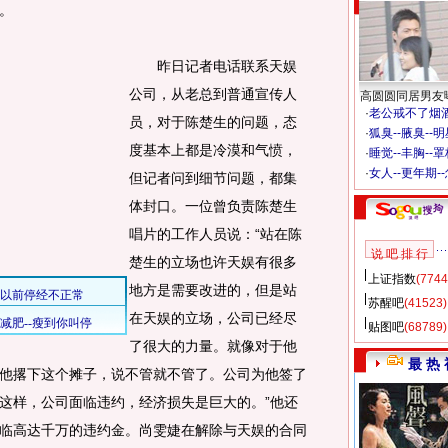
。
昨日记者电话联系天娱
公司，从老总到普通宣传人
高圆圆同居男友
·
老公戒不了烟酒
员，对于陈楚生的问题，态
·
狐臭--腋臭--
度基本上都是冷漠和气愤，
·
睡觉--丰胸--
·
女人--更年期-
但记者问到细节问题，都集
体封口。一位曾负责陈楚生
唱片的工作人员说：“站在陈
说 吧 排 行
楚生的立场也许天娱有很多
上证指数
(7744
地方是需要改进的，但是站
苏醒吧
(41523)
在天娱的立场，公司已经尽
贴图吧
(68789)
了很大的力量。就像对于他
最 热 
他撂下这个摊子，说不管就不管了。公司为他签了
这样，公司面临违约，经济损失是巨大的。”他还
临高达千万的违约金。尚雯婕在解除与天娱的合同