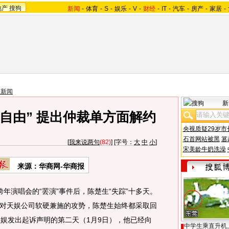
地产
搜狗
新闻
-
体育
-
S
-
娱乐
-
V
-
财经
-
IT
-
汽车
-
房产
-
家居
-
艺新闻
新
自由” 提出仲裁单方面解约
央视质疑29岁市
石首网站被黑
篡
[
我来说两句
(82)
] [字号：
大
中
小
]
宋美龄牛奶洗澡
来源：华商网-华商报
跨年演唱会的“罢演”事件后，陈楚生“失踪”十多天。
对天娱公司软硬兼施的攻势，陈楚生始终都采取回
天娱发出起诉声明的第二天（1月9日），他已经向
中学生乘直升机