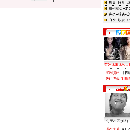
范冰冰李冰冰大
戏剧演出
|
【搜
热门连载
|
刘烨
每天在吞别人
漂在海外
|
为什