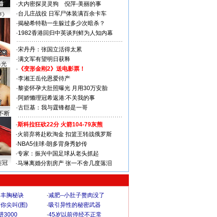
·
大内密探灵灵狗
倪萍-美丽的事
·
台儿庄战役 日军尸体装满百余卡车
声》
·
揭秘希特勒一生躲过多少次暗杀？
·
1982香港回归中英谈判鲜为人知内幕
·
宋丹丹：张国立活得太累
·
满文军有望明日获释
曝光
·
《变形金刚2》送电影票！
·
李湘王岳伦恩爱待产
·
黎姿怀孕大肚照曝光 月用30万安胎
·
阿娇懒理冠希返港:不关我的事
·
古巨基：我与霆锋都是一哥
不断
·
斯科拉狂砍22分 火箭104-79灰熊
·
火箭弃将赴欧淘金 扣篮王转战俄罗斯
·
NBA5佳球-朗多背身秀妙传
·
专家：振兴中国足球从老头抓起
连冠
·
马琳离婚分割房产 张一不舍几度落泪
爆丰胸秘诀
·
减肥--小肚子赘肉没了
你尖叫(图)
·
吸引异性的秘密武器
3000
·
45岁以前停经不正常