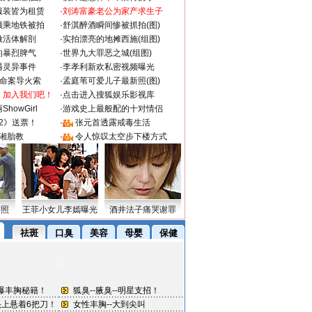
服装皆为租赁
·
刘涛富豪老公为家产求生子
颜乘地铁被拍
·
舒淇醉酒瞬间惨被抓拍(图)
做活体解剖
·
实拍漂亮的地摊西施(组图)
的暴烈脾气
·
世界九大罪恶之城(组图)
遇灵异事件
·
李孝利新欢私密视频曝光
成命案导火索
·
孟庭苇可爱儿子最新照(图)
：加入我们吧！
·
点击进入搜狐娱乐影视库
howGirl
·
游戏史上最般配的十对情侣
2》送票！
·
张元首透露戒毒生活
湘胎教
·
令人惊叹太空步下楼方式
密照
王菲小女儿李嫣曝光
酒井法子痛哭谢罪