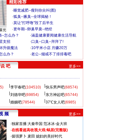
精彩推荐
·
睡觉减肥--瘦到你尖叫(图)
·
狐臭--腋臭--全球揭秘！
·
莫让“打呼噜”毁了后半生
·
更年期--卵巢早衰--绝经
曝光
--怎么办？
·
涵盖健康要闻健康生活导航
明星支招
·
口臭--口臭--拜拜了!
罩杯升级魔法
·
10平米小店 月赚20万
-怎么办？
·
老公--烟戒不了排排毒吧
说 吧
更多>>
5)
李宇春吧
(104510)
快乐男声吧
(68574)
刘德华吧
(69854)
东方神起吧
(65744)
婚姻吧
(78544)
37℃女人吧
(6985)
视 频
更多>>
·
独家首播:大秦帝国
范冰冰-金大班
·
在线看超高收视大戏:
蜗居(完整版)
·
倔强萝卜
麦田
媳妇的美好时代