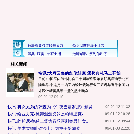
相关新闻
快讯:大牌云集的红毯结束 颁奖典礼马上开始
日前,中国室内装饰协会二十周年暨双年展颁奖庆典于北京
隆重举行,这是一场室内设计装饰行业开拓者与近千名国内
外设计精英共聚一堂的盛大晚会...
09-01-12 09:10
·
快讯:科恩兄弟的萨查为《午夜巴塞罗那》颁奖
09-01-12 11:32
·
快讯:给亚力克-鲍德温颁奖的是帕特里克-...
09-01-12 10:26
·
快讯:约翰尼-德普上场为音乐喜剧类最佳女...
09-01-12 09:44
·
快讯:美术大师叶锦添上台为章子怡颁奖
09-01-08 21:20