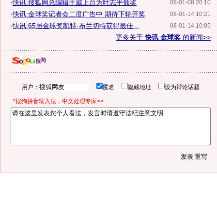
·
快讯:搜狐网总编辑于威上台为叶志平颁奖
09-01-08 20:10
·
快讯:金球奖记者会二度广告中 期待下轮开奖
08-01-14 10:21
·
快讯:65届金球奖凯特·布兰切特获得最佳...
08-01-14 10:05
更多关于
快讯 金球奖
的新闻>>
用户：
匿名
隐藏地址
设为辩论话题
*搜狗拼音输入法，中文处理专家>>