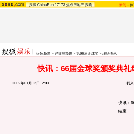
搜狐
ChinaRen
17173
焦点房地产
搜狗
新闻
-
体
娱乐频道
>
好莱坞频道
>
第66届金球奖
>
现场快讯
快讯：66届金球奖颁奖典礼
2009年01月12日12:03
[
我来
快讯：6
结束