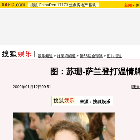
搜狐
ChinaRen
17173
焦点房地产
搜狗
新闻
-
体
娱乐频道
>
好莱坞频道
>
第66届金球奖
>
图片报道
图：苏珊-萨兰登打温情
2009年01月12日09:51
[
我来
来源：搜狐娱乐