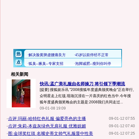
相关新闻
快讯:孟广美礼服由名师操刀 将引领下季潮流
[提要] 搜狐娱乐讯 "2008搜狐年度盛典颁奖晚会"正在举行,
众明星走上红毯.现场沉浸在一片喜庆的红色当中.今年搜
狐年度盛典颁奖晚会的主题是:2008我们共同走过...
09-01-08 19:09
·
点评:玛丽-哈特红色礼服 偏爱亮色的主播
09-01-12 07:55
·
点评:朱莉-本兹灰绿色无肩礼服 优雅妩媚
09-01-12 07:40
·
图:金球奖红毯 名嘴史蒂文帅气礼服显中性美
09-01-12 07:25