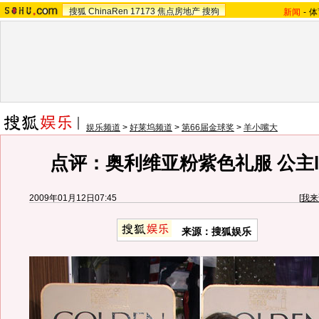
搜狐
ChinaRen
17173
焦点房地产
搜狗
新闻
-
体
娱乐频道
>
好莱坞频道
>
第66届金球奖
>
羊小嘴大
点评：奥利维亚粉紫色礼服 公主l
2009年01月12日07:45
[
我来
来源：搜狐娱乐