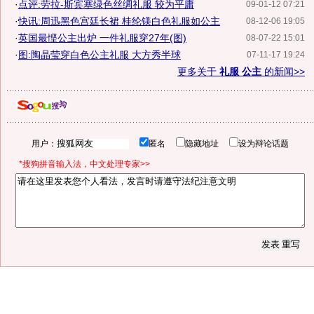
·
点评:劳拉-斯宾塞绿色丝绸礼服 较为平庸
09-01-12 07:21
·
快讯:周迅黑色宫廷长裙 桂纶镁白色礼服如公主
08-12-06 19:05
·
英国最悭公主出炉 一件礼服穿27年(图)
08-07-22 15:01
·
图:陶晶莹穿白色公主礼服 大方秀半球
07-11-17 19:24
更多关于
礼服 公主
的新闻>>
用户：
匿名
隐藏地址
设为辩论话题
*搜狗拼音输入法，中文处理专家>>