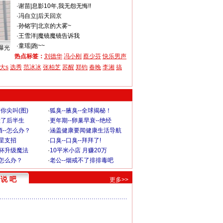
·
谢苗
|
息影10年,我无怨无悔!!
·
冯自立
|
后天回京
·
孙铭宇
|
北京的大雾~
·
王雪洋
|
魔镜魔镜告诉我
·
童瑶
|
跑~~
曝光
热点标签：
刘德华
冯小刚
蔡少芬
快乐男声
大s
选秀
范冰冰
张柏芝
苏醒
郑钧
春晚
李湘
搞
你尖叫(图)
·
狐臭--腋臭--全球揭秘！
毁了后半生
·
更年期--卵巢早衰--绝经
--怎么办？
·
涵盖健康要闻健康生活导航
明星支招
·
口臭--口臭--拜拜了!
罩杯升级魔法
·
10平米小店 月赚20万
-怎么办？
·
老公--烟戒不了排排毒吧
说 吧
更多>>