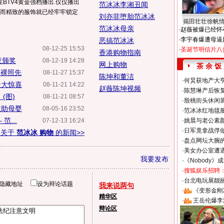
BTV4黄金强档播出.仅仅播出
范冰冰李湘丑闻
丽而精致的服饰就已经牢牢锁定
刘亦菲堕胎范冰冰
揭田壮壮徐帆
范冰冰母亲
·
赵薇被爆已经怀
·
李宇春爆遭母逼
恶搞范冰冰
08-12-25 15:53
·
圣诞节明信片八
香港购物指南
夜颁奖
08-12-19 14:28
网上购物
茶 余 饭
祥裸照先
08-11-27 15:37
陈坤和董洁
·
何炅获地产大亨
最大惊喜
08-11-21 14:22
赵薇陈坤视频
·
陈慧琳产后恢复
(图)
08-11-21 08:57
·
殷桃街头休闲装
救助母婴
08-05-16 23:52
·
范冰冰红地毯
...
07-12-13 16:24
·
姚晨与老公素
·
日军竟拿战俘
多关于
范冰冰 购物
的新闻>>
·
盘点网坛大腕
·
美女办公室遭
我要发布
·
《Nobody》
·
搜狐娱乐招聘
·
台北电玩展靓丽S
隐藏地址
设为辩论话题
我来说两句
·
《变形金刚
精华区
·
王岳伦爆李
辩论区