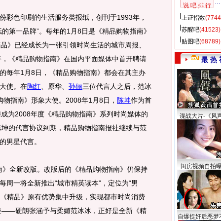
说 吧 排 行
彩色印刷的生活服务类报纸，创刊于1993年，
上证指数
(7744
苏醒吧
(41523)
纸的第一品牌”。每年的1月8日是《精品购物指南》
贴图吧
(68789)
精品》已经成长为一张引领时尚生活的城市周报、
2年，《精品购物指南》在国内平面媒体中首开聘请
最 热 
的每年1月8日，《精品购物指南》都会在其主办
大使。在
陶红
、原华、
孙俪
三位代言人之后，范冰
品购物指南》形象大使。2008年1月8日，
陈坤
作为首
聘成为2008年度《精品购物指南》系列时尚媒体的
谍战大片-《风
和陈坤的代言协议到期，精品购物指南报社继续与范
的男星代言。
闺房视频自拍
南》全新改版。改版后的《精品购物指南》仍保持
每周一将全新推出“城市精英读本”，定位为“男
则将《精品》原有优势集中升级，实现都市时尚消费
大使——硬朗张涵予与柔媚范冰冰，正好是全新《精
自爆捉奸后恶梦