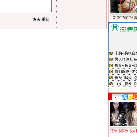
新版“西游”绝
范冰冰李冰冰大