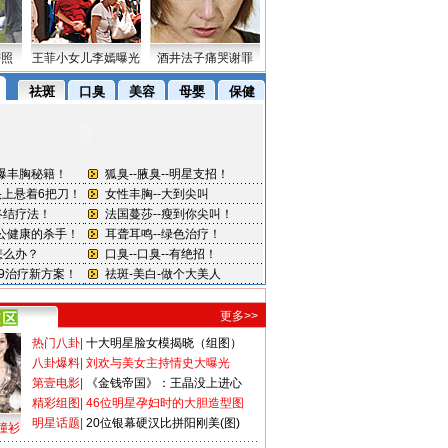
密照
王菲小女儿李嫣曝光
酒井法子痛哭谢罪
更多>>
热门八卦
|
十大明星脸女模揭晓（组图）
八卦爆料
|
刘欢与美女主持情史大曝光
第壹电影
|
《金钱帝国》：王晶没上进心
精彩组图
|
46位明星孕妇时的大胆造型图
明星话题
|
20位银幕硬汉比拼阳刚美(图)
撞衫