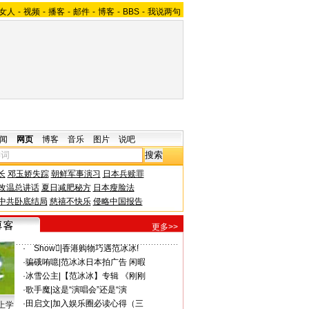
女人
-
视频
-
播客
-
邮件
-
博客
-
BBS
-
我说两句
闻
网页
博客
音乐
图片
说吧
长
邓玉娇失踪
朝鲜军事演习
日本兵赎罪
改温总讲话
夏日减肥秘方
日本瘦脸法
中共卧底结局
慈禧不快乐
侵略中国报告
更多>>
·
ゞShow
|
香港购物巧遇范冰冰!
·
骗硪哊噫
|
范冰冰日本拍广告 闲暇
·
冰雪公主
|
【范冰冰】专辑 《刚刚
·
歌手魔
|
这是“演唱会”还是“演
·
田启文
|
加入娱乐圈必读心得（三
上学