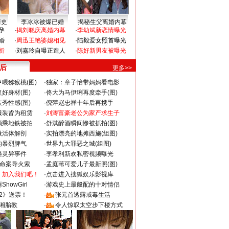
情史
李冰冰被爆已婚
揭秘生父离婚内幕
孕
·
揭刘晓庆离婚内幕
·
李幼斌新恋情曝光
婚
·
周迅王艳婆媳相见
·
陆毅爱女照首曝光
折
·
刘嘉玲自曝正造人
·
陈好新男友被曝光
 后
更多>>
喂猕猴桃(图)
·
独家：章子怡带妈妈看电影
好身材(图)
·
佟大为马伊琍再度牵手(图)
秀性感(图)
·
倪萍赵忠祥十年后再携手
服装皆为租赁
·
刘涛富豪老公为家产求生子
颜乘地铁被拍
·
舒淇醉酒瞬间惨被抓拍(图)
做活体解剖
·
实拍漂亮的地摊西施(组图)
的暴烈脾气
·
世界九大罪恶之城(组图)
遇灵异事件
·
李孝利新欢私密视频曝光
成命案导火索
·
孟庭苇可爱儿子最新照(图)
：加入我们吧！
·
点击进入搜狐娱乐影视库
howGirl
·
游戏史上最般配的十对情侣
2》送票！
·
张元首透露戒毒生活
湘胎教
·
令人惊叹太空步下楼方式