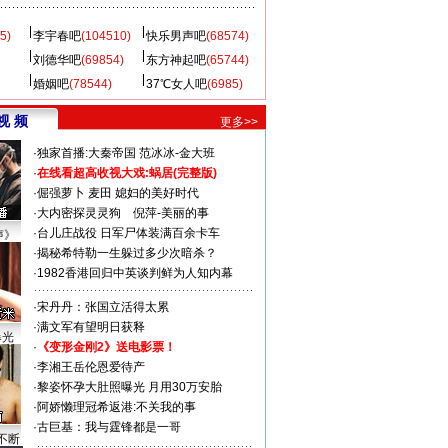
5)
李宇春吧
(104510)
快乐男声吧
(68574)
刘德华吧
(69854)
东方神起吧
(65744)
婚姻吧
(78544)
37℃女人吧
(6985)
视 频
更多>>
·
独家首播:大秦帝国
范冰冰-金大班
·
在线看超高收视大戏:
蜗居(完整版)
·
倔强萝卜
麦田
媳妇的美好时代
·
大内密探灵灵狗
倪萍-美丽的事
·
台儿庄战役 日军尸体装满百余卡车
声》
·
揭秘希特勒一生躲过多少次暗杀？
·
1982香港回归中英谈判鲜为人知内幕
·
宋丹丹：张国立活得太累
·
满文军有望明日获释
曝光
·
《变形金刚2》送电影票！
·
李湘王岳伦恩爱待产
·
黎姿怀孕大肚照曝光 月用30万安胎
·
阿娇懒理冠希返港:不关我的事
·
古巨基：我与霆锋都是一哥
不断