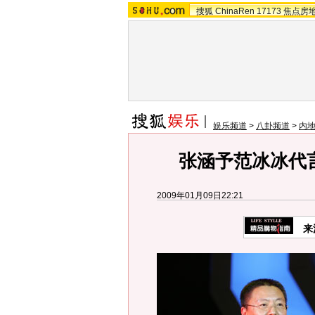
搜狐
ChinaRen
17173
焦点房
娱乐频道
>
八卦频道
>
内
张涵予范冰冰代言
2009年01月09日22:21
来