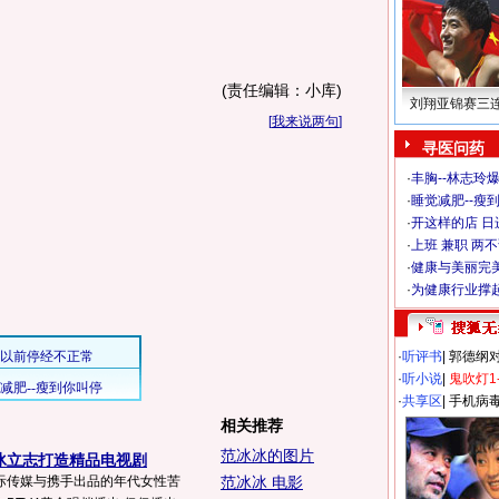
(责任编辑：小库)
刘翔亚锦赛三
[
我来说两句
]
寻医问药
·
丰胸--林志玲
·
睡觉减肥--瘦到
·
开这样的店 日进
·
上班 兼职 两
·
健康与美丽完
·
为健康行业撑
·
听评书
|
郭德纲
·
听小说
|
鬼吹灯1
·
共享区
|
手机病
相关推荐
范冰冰的图片
冰立志打造精品电视剧
际传媒与携手出品的年代女性苦
范冰冰 电影