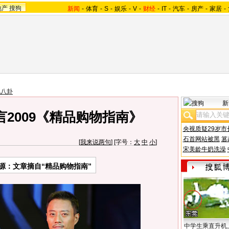
地产
搜狗
新闻
-
体育
-
S
-
娱乐
-
V
-
财经
-
IT
-
汽车
-
房产
-
家居
-
地八卦
新
2009《精品购物指南》
央视质疑29岁市
石首网站被黑
篡
[
我来说两句
] [字号：
大
中
小
]
宋美龄牛奶洗澡
源：文章摘自“精品购物指南”
中学生乘直升机