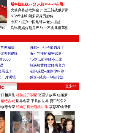
·
斯科拉狂砍22分 火箭104-79灰熊
·
火箭弃将赴欧淘金 扣篮王转战俄罗斯
·
NBA5佳球-朗多背身秀妙传
·
专家：振兴中国足球从老头抓起
连冠
·
马琳离婚分割房产 张一不舍几度落泪
爆丰胸秘诀
·
减肥--小肚子赘肉没了
你尖叫(图)
·
吸引异性的秘密武器
3000
·
45岁以前停经不正常
不误！
·
解决脸黄脾虚腰痛良方
美展现！
·
泡脚减肥--瘦到你叫停！
起一片明镜
·
狐臭--腋臭--09新疗法
更多>>
对口相声集
杜拉拉升职记
张震讲故事
红楼梦
-精绝古城
世界名著
平凡的世界
货币战争2
毒杀毒专家
经典手机游游格斗集
福彩3D走势图