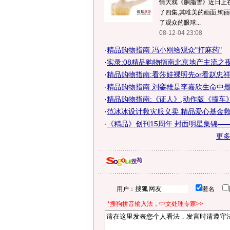
情大戏《胭脂雪》近日正在
了四集,其唯美的画面,绚
了观众的眼球...
08-12-04 23:08
·
精品购物指南:冯小刚给观众"打麻药"
·
实录:08精品购物指南北京地产主流之
·
精品购物指南:看莎娃裸照先or看赵忠
·
精品购物指南:刘銮雄是李嘉欣生命中
·
精品购物指南:《证人》,动作版《撞车》
·
范冰冰设计救灾服义卖 精品爱心基金
·
《精品》创刊15周年 封面明星集锦—— 范
更
用户：
匿名
*搜狗拼音输入法，中文处理专家>>