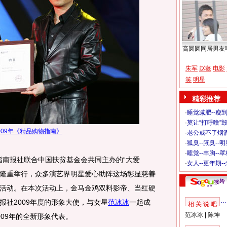
高圆圆同居男友
朱军
赵薇
电影
笑
明星
精彩推荐
·
睡觉减肥--瘦到
·
莫让“打呼噜”
009年《精品购物指南》
·
老公戒不了烟酒
·
狐臭--腋臭--
·
睡觉--丰胸--
指南报社联合中国扶贫基金会共同主办的“大爱
·
女人--更年期-
剧院隆重举行，众多演艺界明星爱心助阵这场彰显慈善
活动。在本次活动上，金马金鸡双料影帝、当红硬
报社2009年度的形象大使，与女星
范冰冰
一起成
相 关 说 吧
范冰冰
|
陈坤
09年的全新形象代表。