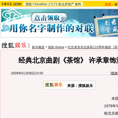
搜狐
ChinaRen
17173
焦点房地产
搜狗
新闻
-
体
娱乐频道
>
戏剧 drama
>
纪念老舍先生诞辰110周年曲剧《茶
经典北京曲剧《茶馆》 许承章饰
2009年01月08日14:50
[
我来
来源：搜狐娱乐
本团国
1978
校北京