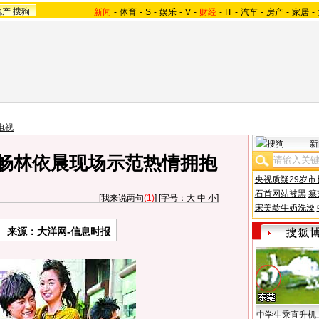
地产
搜狗
新闻
-
体育
-
S
-
娱乐
-
V
-
财经
-
IT
-
汽车
-
房产
-
家居
-
电视
新
元畅林依晨现场示范热情拥抱
央视质疑29岁市
石首网站被黑
篡
[
我来说两句
(1)
] [字号：
大
中
小
]
宋美龄牛奶洗澡
来源：大洋网-信息时报
中学生乘直升机