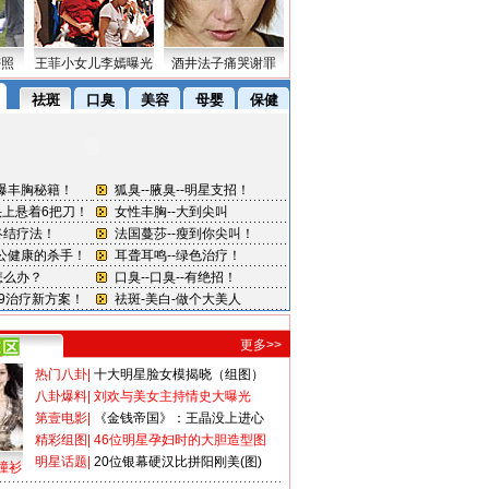
密照
王菲小女儿李嫣曝光
酒井法子痛哭谢罪
更多>>
热门八卦
|
十大明星脸女模揭晓（组图）
八卦爆料
|
刘欢与美女主持情史大曝光
第壹电影
|
《金钱帝国》：王晶没上进心
精彩组图
|
46位明星孕妇时的大胆造型图
明星话题
|
20位银幕硬汉比拼阳刚美(图)
撞衫