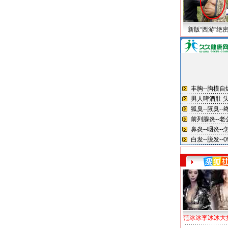
新版“西游”绝
范冰冰李冰冰大