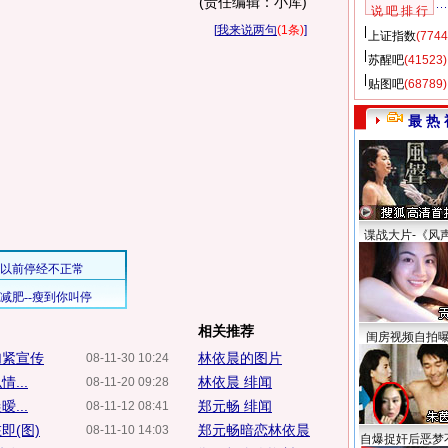
(责任编辑：小库)
说 吧 排 行
[
我来说两句
(1条)
]
上证指数
(7744
苏醒吧
(41523)
贴图吧
(68789)
最 热 
谍战大片-《风
相关推荐
闺房视频自拍
加紧宣传
林依晨的图片
08-11-30 10:24
...
林依晨 绯闻
08-11-20 09:28
...
郑元畅 绯闻
08-11-12 08:41
即(图)
郑元畅暗恋林依晨
08-11-10 14:03
自爆捉奸后恶梦