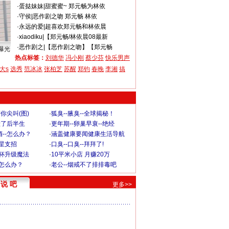
·
蛋挞妹妹
|
甜蜜蜜~ 郑元畅为林依
·
守侯
|
恶作剧之吻 郑元畅 林依
·
永远的爱
|
超喜欢郑元畅和林依晨
·
xiaodiku
|
【郑元畅/林依晨08最新
·
恶作剧之
|
【恶作剧之吻】【郑元畅
曝光
热点标签：
刘德华
冯小刚
蔡少芬
快乐男声
大s
选秀
范冰冰
张柏芝
苏醒
郑钧
春晚
李湘
搞
你尖叫(图)
·
狐臭--腋臭--全球揭秘！
毁了后半生
·
更年期--卵巢早衰--绝经
--怎么办？
·
涵盖健康要闻健康生活导航
明星支招
·
口臭--口臭--拜拜了!
罩杯升级魔法
·
10平米小店 月赚20万
-怎么办？
·
老公--烟戒不了排排毒吧
说 吧
更多>>