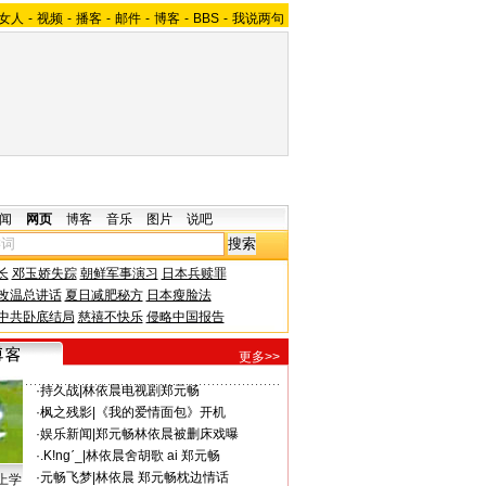
女人
-
视频
-
播客
-
邮件
-
博客
-
BBS
-
我说两句
闻
网页
博客
音乐
图片
说吧
长
邓玉娇失踪
朝鲜军事演习
日本兵赎罪
改温总讲话
夏日减肥秘方
日本瘦脸法
中共卧底结局
慈禧不快乐
侵略中国报告
更多>>
·
持久战
|
林依晨电视剧郑元畅
·
枫之残影
|
《我的爱情面包》开机
·
娱乐新闻
|
郑元畅林依晨被删床戏曝
·
.K!ngˊ_
|
林依晨舍胡歌 ai 郑元畅
·
元畅飞梦
|
林依晨 郑元畅枕边情话
上学