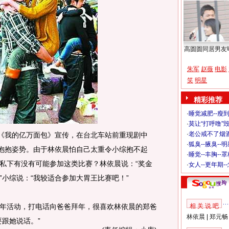
高圆圆同居男友
朱军
赵薇
电影
笑
明星
精彩推荐
·
睡觉减肥--瘦到
·
莫让“打呼噜”
·
老公戒不了烟酒
《我的亿万面包》宣传，在台北车站前重现剧中
·
狐臭--腋臭--
范抱抱姿势。由于林依晨怕自己太重令小综抱不起
·
睡觉--丰胸--
私下有没有可能参加这类比赛？林依晨说：“奖金
·
女人--更年期-
”小综说：“我较适合参加大胃王比赛吧！”
活动，打电话向爸爸拜年，很喜欢林依晨的郑爸
相 关 说 吧
林依晨
|
郑元畅
要跟她说话。
”