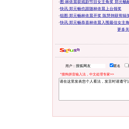
·
图:林依晨获戏剧节目女主角奖 郑元畅
·
快讯:郑元畅也跟随林依晨上台领奖
·
组图:郑元畅林依晨开奖 陈慧翎获剪辑
·
快讯:郑元畅恭喜林依晨入围最佳女主
更多
用户：
匿名
*搜狗拼音输入法，中文处理专家>>