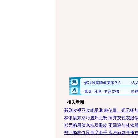
相关新闻
·
新剧收视不敌杨丞琳 林依晨、郑元畅
·
林依晨东京巧遇郑元畅 同穿灰色衣服似情
·
郑元畅用胶水粘双眼皮 不回避与林依晨暧
·
郑元畅林依晨再度牵手 浪漫新剧开播在