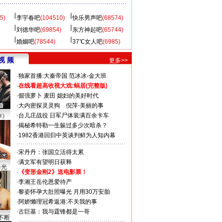
5)
李宇春吧
(104510)
快乐男声吧
(68574)
刘德华吧
(69854)
东方神起吧
(65744)
婚姻吧
(78544)
37℃女人吧
(6985)
视 频
更多>>
·
独家首播:大秦帝国
范冰冰-金大班
·
在线看超高收视大戏:
蜗居(完整版)
·
倔强萝卜
麦田
媳妇的美好时代
·
大内密探灵灵狗
倪萍-美丽的事
·
台儿庄战役 日军尸体装满百余卡车
声》
·
揭秘希特勒一生躲过多少次暗杀？
·
1982香港回归中英谈判鲜为人知内幕
·
宋丹丹：张国立活得太累
·
满文军有望明日获释
曝光
·
《变形金刚2》送电影票！
·
李湘王岳伦恩爱待产
·
黎姿怀孕大肚照曝光 月用30万安胎
·
阿娇懒理冠希返港:不关我的事
·
古巨基：我与霆锋都是一哥
不断