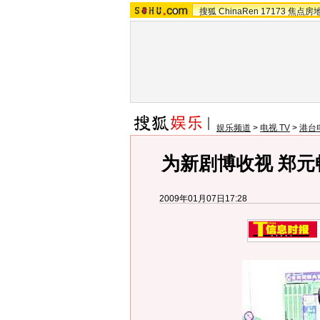
搜狐
ChinaRen
17173
焦点房
娱乐频道
>
电视 TV
>
港台
为新剧博收视 郑
2009年01月07日17:28