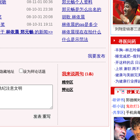
献吻
郑元畅个人资料
08-11-01 00:36
郑元畅是怎么出名的
08-10-31 23:38
奖
胡歌 林依晨
08-10-31 20:08
角奖
林依晨的qq是多少
08-10-31 19:11
刘翔亚锦赛三
关于
林依晨 郑元畅
的新闻>>
林依晨现在在拍什么
什么是示范法
寻医问药
·
丰胸--林志玲
我要发布
·
睡觉减肥--瘦到
·
开这样的店 日进
·
上班 兼职 两
隐藏地址
设为辩论话题
我来说两句
(1条)
·
健康与美丽完
·
为健康行业撑
精华区
辩论区
·
听评书
|
郭德纲
·
听小说
|
鬼吹灯1
·
共享区
|
手机病