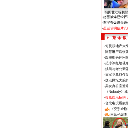
揭田壮壮徐帆
·
赵薇被爆已经怀
·
李宇春爆遭母逼
·
圣诞节明信片八
茶 余 饭
·
何炅获地产大亨
·
陈慧琳产后恢复
·
殷桃街头休闲装
·
范冰冰红地毯
·
姚晨与老公素
·
日军竟拿战俘
·
盘点网坛大腕
·
美女办公室遭
·
《Nobody》
·
搜狐娱乐招聘
·
台北电玩展靓丽S
·
《变形金刚
·
王岳伦爆李