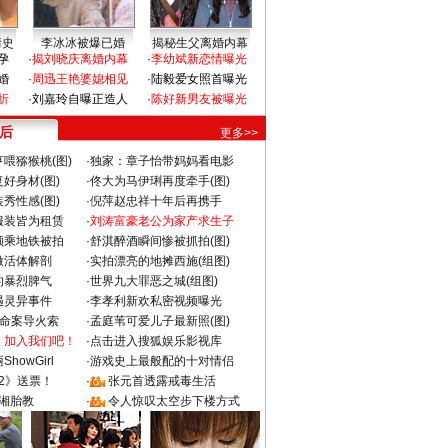
情史
李冰冰被爆已婚
揭秘生父离婚内幕
孕
·
揭刘晓庆离婚内幕
·
李幼斌新恋情曝光
婚
·
周迅王艳婆媳相见
·
陆毅爱女照首曝光
折
·
刘嘉玲自曝正造人
·
陈好新男友被曝光
 后
更多>>
喂猕猴桃(图)
·
独家：章子怡带妈妈看电影
好身材(图)
·
佟大为马伊琍再度牵手(图)
秀性感(图)
·
倪萍赵忠祥十年后再携手
服装皆为租赁
·
刘涛富豪老公为家产求生子
颜乘地铁被拍
·
舒淇醉酒瞬间惨被抓拍(图)
做活体解剖
·
实拍漂亮的地摊西施(组图)
的暴烈脾气
·
世界九大罪恶之城(组图)
遇灵异事件
·
李孝利新欢私密视频曝光
成命案导火索
·
孟庭苇可爱儿子最新照(图)
：加入我们吧！
·
点击进入搜狐娱乐影视库
howGirl
·
游戏史上最般配的十对情侣
2》送票！
·
张元首透露戒毒生活
湘胎教
·
令人惊叹太空步下楼方式