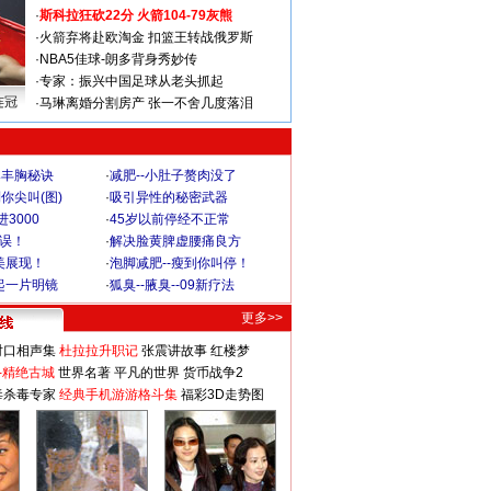
·
斯科拉狂砍22分 火箭104-79灰熊
·
火箭弃将赴欧淘金 扣篮王转战俄罗斯
·
NBA5佳球-朗多背身秀妙传
·
专家：振兴中国足球从老头抓起
连冠
·
马琳离婚分割房产 张一不舍几度落泪
爆丰胸秘诀
·
减肥--小肚子赘肉没了
你尖叫(图)
·
吸引异性的秘密武器
3000
·
45岁以前停经不正常
不误！
·
解决脸黄脾虚腰痛良方
美展现！
·
泡脚减肥--瘦到你叫停！
起一片明镜
·
狐臭--腋臭--09新疗法
更多>>
对口相声集
杜拉拉升职记
张震讲故事
红楼梦
-精绝古城
世界名著
平凡的世界
货币战争2
毒杀毒专家
经典手机游游格斗集
福彩3D走势图