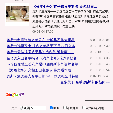
《长江七号》有份追逐奥斯卡 提名22日...
奥斯卡主办方——美国电影艺术与科学学院日前正式宣布,
共有281部影片有资格角逐第81届奥斯卡最佳影片奖.据悉,
周星驰执导的《长江七号》曾于2008年初在美国洛杉矶和
纽约两大城市的影院小范围上映...
09-01-04 17:06
·
奥斯卡参赛资格名单公布 金球奖召集大明星
09-01-05 09:08
·
奥斯卡选票寄出 提名名单将于下月22日公布
08-12-25 16:39
·
奥斯卡最佳视觉效果奖初选名单 派拉蒙占...
08-12-15 14:12
·
金马奖入围名单揭晓 《海角七号》获9项提名
08-10-30 14:38
·
67个国家地区公布角逐81届奥斯卡外语片名单
08-10-20 10:45
·
《海角七号》亮相釜山电影节 将角逐本届...
08-10-08 09:54
·
奥斯卡颁奖嘉宾名单出炉 24日颁奖礼全球转播
08-02-19 07:41
更多关于
名单 奥斯卡
的新闻>>
用户：
匿名
隐藏地址
设为辩论话题