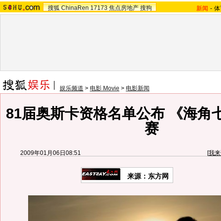
搜狐
ChinaRen
17173
焦点房地产
搜狗
新闻
-
体
娱乐频道
>
电影 Movie
>
电影新闻
81届奥斯卡资格名单公布 《海角
赛
2009年01月06日08:51
[
我来
来源：东方网