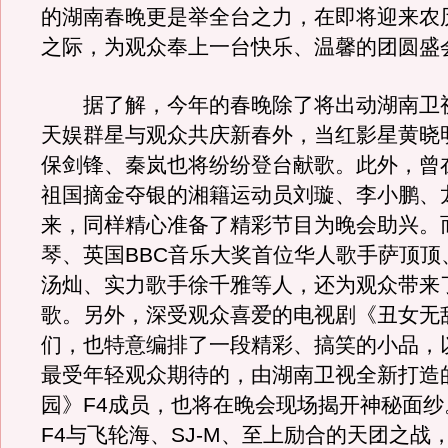
的湖南春晚更是举全台之力，在即将迎来农历
之际，为观众奉上一台快乐、温馨的团圆盛
据了解，今年的春晚除了将出动湖南卫
天娱群星与观众共庆新春外，当红影星黄晓
保剑锋、秦岚也将纷纷登台献歌。此外，曾
祖国摘金夺银的湘籍运动员刘璇、李小鹏、
来，同样精心准备了精彩节目为晚会助兴。
琴、英国BBC音乐大奖首位华人歌手萨顶顶
汤灿、实力歌手徐千雅等人，还为观众带来
歌。另外，深受观众喜爱的电视剧《丑女无
们，也特意编排了一段精彩、搞笑的小品，
最受年轻观众期待的，由湖南卫视全新打造
园》F4成员，也将在晚会现场揭开神秘面纱
F4与飞轮海、SJ-M、至上励合的天团之战