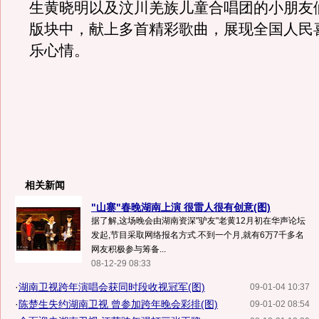
生黄晓明以及汶川羌族儿童合唱团的小朋友
版块中，献上多首精彩歌曲，展现全国人民喜
乐心情。
相关新闻
"山寨"春晚湖南上演 很雷人很有创意(图)
据了解,这场晚会由湖南资深"驴友"老黄12月初在华声论坛
发起,节目采取网络报名方式.不到一个月,就有6万7千多名
网友积极参与筹备...
08-12-29 08:33
·
湖南卫视跨年演唱会获同时段收视冠军(图)
09-01-04 10:37
·
陈楚生失约湖南卫视 曾参加跨年晚会彩排(图)
09-01-02 08:54