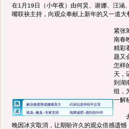
在1月19日（小年夜）由何炅、谢娜、汪涵
嘴联袂主持，向观众奉献上新年的又一道大
紧张
南春
精彩
题又
怎样
天，
到湖
组，
一解
去
晚因冰灾取消，让期盼许久的观众倍感遗憾