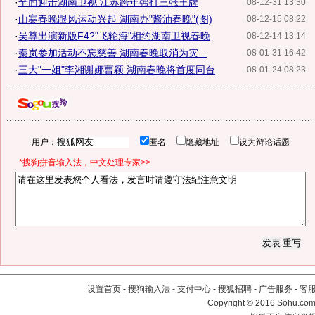
·
全面迎击湖南卫视 江苏跨年强打三张王牌
08-12-31 13:30
·
山寨春晚跟风运动兴起 湖南办"酱油春晚"(图)
08-12-15 08:22
·
吴尊出演新版F4?"飞轮海"相约湖南卫视春晚
08-12-14 13:14
·
秦岚参加活动不忘慈善 湖南春晚取消为灾...
08-01-31 16:42
·
三大"一姐"李湘谢娜曹颖 湖南春晚将首度同台
08-01-24 08:23
用户：
匿名
隐藏地址
设为辩论话题
*搜狗拼音输入法，中文处理专家>>
设置首页
-
搜狗输入法
-
支付中心
-
搜狐招聘
-
广告服务
-
客
Copyright
©
2016 Sohu.com 