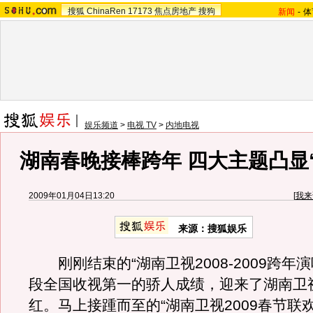
搜狐
ChinaRen
17173
焦点房地产
搜狗
新闻
-
体
娱乐频道
>
电视 TV
>
内地电视
湖南春晚接棒跨年 四大主题凸显
2009年01月04日13:20
[
我来
来源：搜狐娱乐
刚刚结束的“湖南卫视2008-2009跨年演
段全国收视第一的骄人成绩，迎来了湖南卫视
红。马上接踵而至的“湖南卫视2009春节联