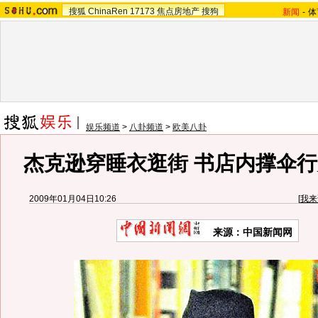
搜狐
ChinaRen
17173
焦点房地产
搜狗
新闻
-
体
娱乐频道
>
八卦频道
>
欧美八卦
杰克逊穿睡衣逛街 书店内撑伞行
2009年01月04日10:26
[
我来
来源：中国新闻网