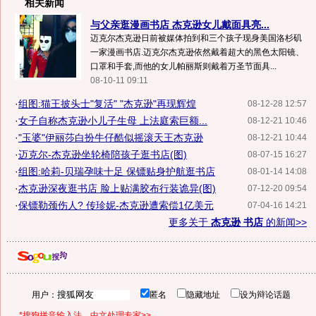
相关新闻
与父亲逛漫画书店 杰克逊女儿戴面具亮...
迈克尔杰克逊日前被媒体拍到和三个孩子现身美国洛杉矶
一家漫画书店.迈克尔杰克逊依然戴着超大的黑色太阳镜、
口罩和手套,而他的女儿帕丽斯则戴着万圣节面具...
08-10-11 09:11
·
组图:猫王披头士"复活" "杰克逊"再现辉煌
08-12-28 12:57
·
女子自称杰克逊小儿子生母 上法庭索巨额...
08-12-21 10:46
·
"玉婆"伊丽莎白扮牛仔酷似摇滚天王杰克逊
08-12-21 10:44
·
迈克尔-杰克逊坐轮椅陪孩子逛书店(图)
08-07-15 16:27
·
组图:哈莉-贝瑞孕味十足 保镖贴身护航逛书店
08-01-14 14:08
·
杰克逊深夜逛书店 脸上贴满胶布行装诡异(图)
07-12-20 09:54
·
保镖勒颈伤人? 传珍妮-杰克逊遭索偿1亿美元
07-04-16 14:21
更多关于
杰克逊 书店
的新闻>>
用户：
匿名
隐藏地址
设为辩论话题
*搜狗拼音输入法，中文处理专家>>