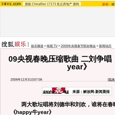
搜狐
ChinaRen
17173
焦点房地产
搜狗
新闻
-
体
娱乐频道
>
电视 TV
>
2009年央视春节联欢晚会
>
新闻动态
09央视春晚压缩歌曲 二刘争唱《
year》
2008年12月31日07:08
[
我来
来源：解放网-新闻晨报
两大歌坛唱将刘德华和刘欢，谁将在春
《happy牛year》