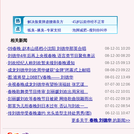
相关新闻
·
09春晚:赵本山搭档小沈阳 刘德华那英合唱
08-12-31 10:20
·
刘德华4年后再上央视春晚 语言类节目聚焦奥运
08-12-30 08:20
·
刘欢经纪人称刘欢暂未接到春晚通知
08-12-15 09:13
·
成龙刘德华刘欢周华健获"金牌"闭幕式上献唱
08-08-23 09:22
·
图:谁将登上08BTV春晚—— 刘德华
08-01-22 13:49
·
央视春晚成龙刘德华有望扮演福娃 张艺谋...
07-07-30 12:06
·
春晚歌舞类节目终审 彭丽媛刘欢出局宋祖...
07-01-22 10:01
·
彭丽媛刘欢等春晚节目被毙 网络歌曲脱颖而出
07-01-22 09:19
·
那英为儿拒春晚到日本过年 否认与刘欢一...
07-01-22 08:54
·
传刘德华受春晚邀约 光头造型主持处男秀(图)
06-12-11 10:47
更多关于
春晚 刘德华
的新闻>>