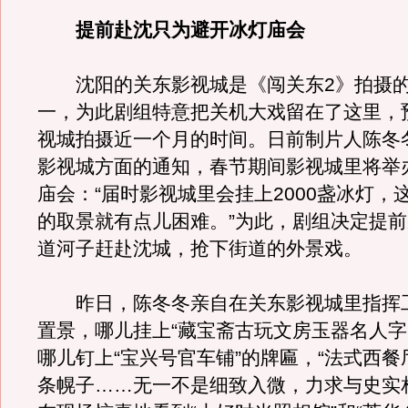
提前赴沈只为避开冰灯庙会
沈阳的关东影视城是《闯关东2》拍摄的
一，为此剧组特意把关机大戏留在了这里，
视城拍摄近一个月的时间。日前制片人陈冬
影视城方面的通知，春节期间影视城里将举
庙会：“届时影视城里会挂上2000盏冰灯，
的取景就有点儿困难。”为此，剧组决定提
道河子赶赴沈城，抢下街道的外景戏。
昨日，陈冬冬亲自在关东影视城里指挥
置景，哪儿挂上“藏宝斋古玩文房玉器名人字
哪儿钉上“宝兴号官车铺”的牌匾，“法式西餐
条幌子……无一不是细致入微，力求与史实