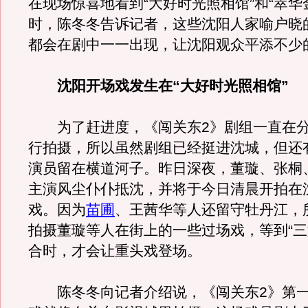
在现场惊喜地看到“大好时光照相馆”和“萃华
时，陈冬冬告诉记者，这些沈阳人家喻户晓
都会在剧中一一出现，让沈阳观众平添不少
沈阳开场戏发生在“大好时光照相馆”
为了赶进度，《闯关东2》剧组一直在分
行拍摄，所以虽然剧组已经挺进沈城，但还
演员留在横道河子。昨日深夜，董璇、张桐
主演风尘仆仆抵沈，并将于今日清晨开拍在
戏。因为
苗圃
、王茜华等人还留守牡丹江，
拍摄董璇等人在街上的一些过场戏，等到“三
合时，才会让重头戏登场。
陈冬冬向记者介绍说，《闯关东2》第一