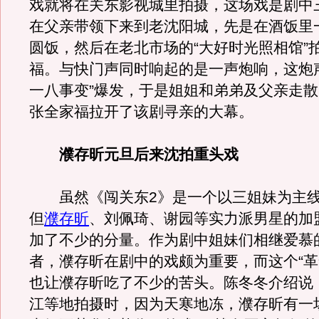
戏就将在关东影视城里拍摄，这场戏是剧中
在父亲带领下来到老沈阳城，先是在酒饭里
圆饭，然后在老北市场的“大好时光照相馆”
福。与快门声同时响起的是一声炮响，这炮
一八事变”爆发，于是姐姐和弟弟及父亲走
张全家福拉开了该剧寻亲的大幕。
濮存昕元旦后来沈拍重头戏
虽然《闯关东2》是一个以三姐妹为主线
但
濮存昕
、刘佩琦、谢园等实力派男星的加
加了不少的分量。作为剧中姐妹们相继爱慕
者，濮存昕在剧中的戏颇为重要，而这个“革
也让濮存昕吃了不少的苦头。陈冬冬介绍说
江等地拍摄时，因为天寒地冻，濮存昕有一