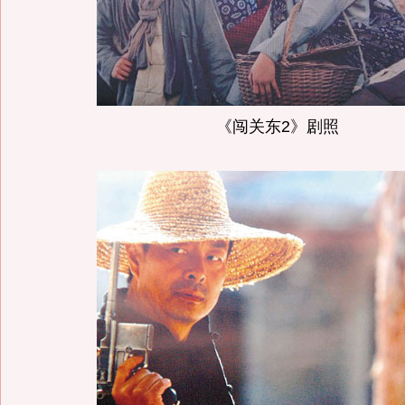
《闯关东2》剧照