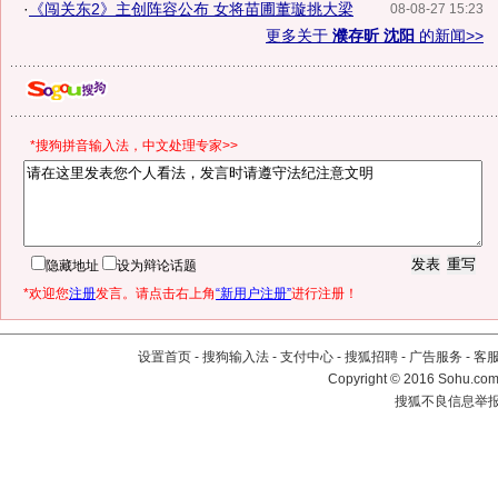
·
《闯关东2》主创阵容公布 女将苗圃董璇挑大梁
08-08-27 15:23
更多关于
濮存昕 沈阳
的新闻>>
*搜狗拼音输入法，中文处理专家>>
隐藏地址
设为辩论话题
*欢迎您
注册
发言。请点击右上角
“新用户注册”
进行注册！
设置首页
-
搜狗输入法
-
支付中心
-
搜狐招聘
-
广告服务
-
客
Copyright
©
2016 Sohu.com 
搜狐不良信息举