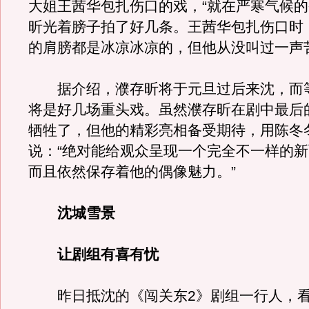
大姐王茜华包扎伤口的戏，“就在严寒气候
昕光着膀子拍了好几条。王茜华包扎伤口时
的肩膀都是冰凉冰凉的，但他从没叫过一声
据介绍，濮存昕将于元旦过后来沈，而
将是好几场重头戏。虽然濮存昕在剧中最后
牺牲了，但他的精彩亮相备受期待，用陈冬
说：“绝对能给观众呈现一个完全不一样的
而且依然保存着他的偶像魅力。”
沈城雪景
让剧组有喜有忧
昨日抵沈的《闯关东2》剧组一行人，看