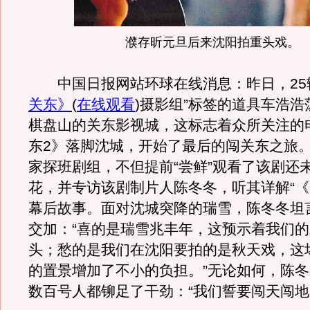
濮存昕元旦后来沈阳拍重头戏。
中国日报网站环球在线消息：昨日，25
关东》
(
在线观看
)摄影组”标签的道具车浩
棋盘山的关东影视城，这标志着众所关注的
东2》落脚沈城，开始了最后的闯关东之旅
家探班剧组，不但提前“尝鲜”观看了该剧还
花，并专访该剧制片人陈冬冬，听其详解“《
幕后故事。面对沈城突降的瑞雪，陈冬冬坦
交加：“喜的是瑞雪兆丰年，这预示着我们
头；愁的是我们在沈阳要拍的是秋天戏，这
的置景增加了不小的负担。”无论如何，陈
数百号人都铆足了干劲：“我们誓要闯天闯地