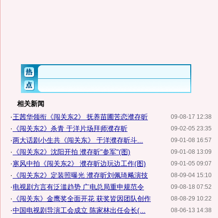
相关新闻
·
王茜华领衔《闯关东2》 抚养苗圃苦恋濮存昕
09-08-17 12:38
·
《闯关东2》杀青 于洋片场拜师濮存昕
09-02-05 23:35
·
两大话剧小生共《闯关东》 于洋濮存昕斗...
09-01-08 16:57
·
《闯关东2》沈阳开拍 濮存昕"参军"(图)
09-01-08 13:09
·
寒风中拍《闯关东2》 濮存昕边玩边工作(图)
09-01-05 09:07
·
《闯关东2》定装照曝光 濮存昕刘佩琦飚演技
08-09-04 15:10
·
电视剧方言有泛滥趋势 广电总局重申规范令
09-08-18 07:52
·
《闯关东》金鹰奖全面开花 获奖皆因团队创作
08-08-29 10:22
·
中国电视剧导演工会成立 陈家林出任会长(...
08-06-13 14:38