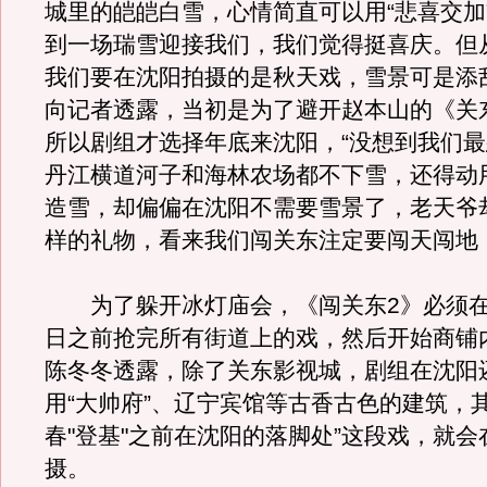
城里的皑皑白雪，心情简直可以用“悲喜交加
到一场瑞雪迎接我们，我们觉得挺喜庆。但
我们要在沈阳拍摄的是秋天戏，雪景可是添
向记者透露，当初是为了避开赵本山的《关
所以剧组才选择年底来沈阳，“没想到我们
丹江横道河子和海林农场都不下雪，还得动
造雪，却偏偏在沈阳不需要雪景了，老天爷
样的礼物，看来我们闯关东注定要闯天闯地！
为了躲开冰灯庙会，《闯关东2》必须在20
日之前抢完所有街道上的戏，然后开始商铺
陈冬冬透露，除了关东影视城，剧组在沈阳
用“大帅府”、辽宁宾馆等古香古色的建筑，
春"登基"之前在沈阳的落脚处”这段戏，就
摄。