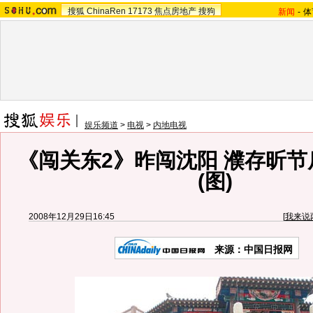
搜狐
ChinaRen
17173
焦点房地产
搜狗
新闻
-
体
娱乐频道
>
电视
>
内地电视
《闯关东2》昨闯沈阳 濮存昕
(图)
2008年12月29日16:45
[
我来说
来源：
中国日报网