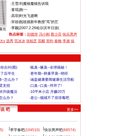
·
王雪洋
|
魔镜魔镜告诉我
·
童瑶
|
跑~~
·
高菲
|
时光飞逝啊
·
宋祖德
|
祖德新年教授“骂”的艺
·
李颖
|
2007.2.26哈尔滨半日游(
曝光
热点标签：
刘德华
冯小刚
蔡少芬
快乐男声
大s
选秀
范冰冰
张柏芝
苏醒
郑钧
春晚
李湘
搞
你尖叫(图)
·
狐臭--腋臭--全球揭秘！
毁了后半生
·
更年期--卵巢早衰--绝经
--怎么办？
·
涵盖健康要闻健康生活导航
明星支招
·
口臭--口臭--拜拜了!
罩杯升级魔法
·
10平米小店 月赚20万
-怎么办？
·
老公--烟戒不了排排毒吧
说 吧
更多>>
5)
李宇春吧
(104510)
快乐男声吧
(68574)