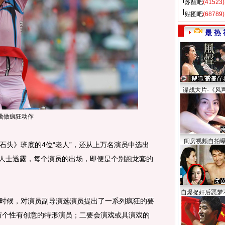
苏醒吧
(41523)
贴图吧
(68789)
最 热 
谍战大片-《风
渤做疯狂动作
闺房视频自拍
头》班底的4位“老人”，还从上万名演员中选出
圈内人士透露，每个演员的出场，即便是个别跑龙套的
自爆捉奸后恶梦
候，对演员副导演选演员提出了一系列疯狂的要
有个性有创意的特形演员；二要会演戏或具演戏的