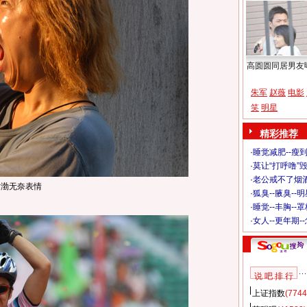
高圆圆同居男友
朱军
赵薇
电影
笑
明星
精彩推荐
·
睡觉减肥--瘦到
·
莫让“打呼噜”
·
老公戒不了烟酒
黄渤无奈表情
·
狐臭--腋臭--
·
睡觉--丰胸--
·
女人--更年期-
说 吧 排 行
上证指数
(7744