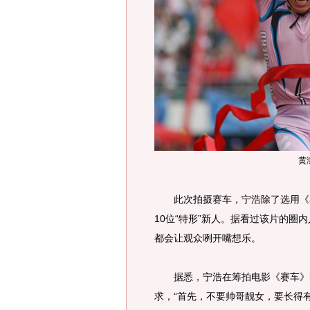
黄
此次拍摄赛车，宁浩除了选用《石
10位“特形”新人。据看过该片的
都会让观众咧开嘴想乐。
据悉，宁浩在筹拍电影《赛车》时
求，“首先，不要帅哥靓女，要长得