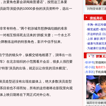
，次要角色要会讲闽南普通话”，按照这三条要
员副导演提供的10000多份的演员资料中，选出一
刘翔亚锦赛三
搜狐商机
·
丰胸--林志玲
常有特色，“两个初涉城市想挣钱结婚的准亲
·
睡觉减肥--瘦到
·
开这样的店 日进
一对相互恨得死去活来的‘拼贱’夫妻；一个水土不
·
上班 兼职 两
金牌教练这样的特形角色，影片中信手拈来。
·
健康与美丽完
·
为健康行业撑
在宁浩的镜头中，纵横交错地相遇了，演绎出一出
车》在北京组织的小范围看片会后，很多人强烈要
·
听评书
|
郭德纲
·
听小说
|
鬼吹灯1
‘特形’演员的出场，就足以让你笑的泪水横流”。
·
共享区
|
手机病
演员造型还没有出现在媒体上，绝大多数演员造型
系目前也不得而知，所有的这些都将在影院里向观
体上映日期将在下周正式对外公布。
揭田壮壮徐帆