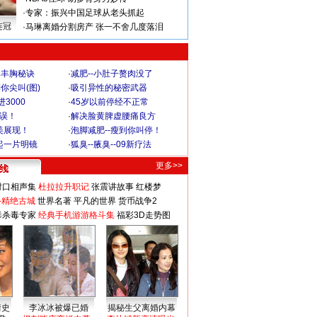
·
专家：振兴中国足球从老头抓起
连冠
·
马琳离婚分割房产 张一不舍几度落泪
爆丰胸秘诀
·
减肥--小肚子赘肉没了
你尖叫(图)
·
吸引异性的秘密武器
3000
·
45岁以前停经不正常
不误！
·
解决脸黄脾虚腰痛良方
美展现！
·
泡脚减肥--瘦到你叫停！
起一片明镜
·
狐臭--腋臭--09新疗法
更多>>
对口相声集
杜拉拉升职记
张震讲故事
红楼梦
-精绝古城
世界名著
平凡的世界
货币战争2
毒杀毒专家
经典手机游游格斗集
福彩3D走势图
情史
李冰冰被爆已婚
揭秘生父离婚内幕