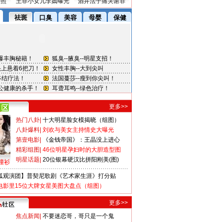
密照
王菲小女儿李嫣曝光
酒井法子痛哭谢罪
更多>>
热门八卦
|
十大明星脸女模揭晓（组图）
八卦爆料
|
刘欢与美女主持情史大曝光
第壹电影
|
《金钱帝国》：王晶没上进心
精彩组图
|
46位明星孕妇时的大胆造型图
明星话题
|
20位银幕硬汉比拼阳刚美(图)
撞衫
狐观演团】普契尼歌剧《艺术家生涯》打分贴
电影里15位大牌女星美图大盘点（组图）
更多>>
焦点新闻
|
不要迷恋哥，哥只是一个鬼