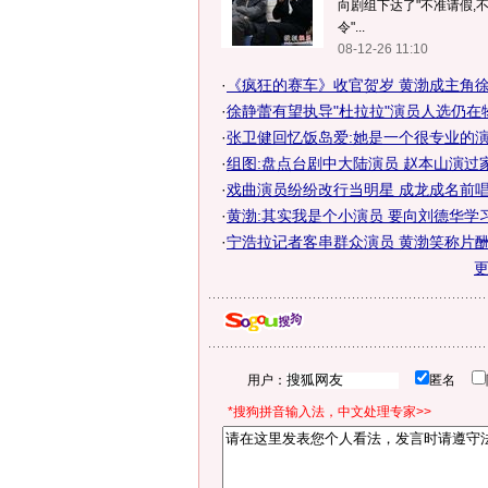
向剧组下达了"不准请假,不
令"...
08-12-26 11:10
·
《疯狂的赛车》收官贺岁 黄渤成主角徐峥
·
徐静蕾有望执导"杜拉拉"演员人选仍在
·
张卫健回忆饭岛爱:她是一个很专业的演
·
组图:盘点台剧中大陆演员 赵本山演过
·
戏曲演员纷纷改行当明星 成龙成名前唱京
·
黄渤:其实我是个小演员 要向刘德华学
·
宁浩拉记者客串群众演员 黄渤笑称片酬涨
用户：
匿名
*搜狗拼音输入法，中文处理专家>>