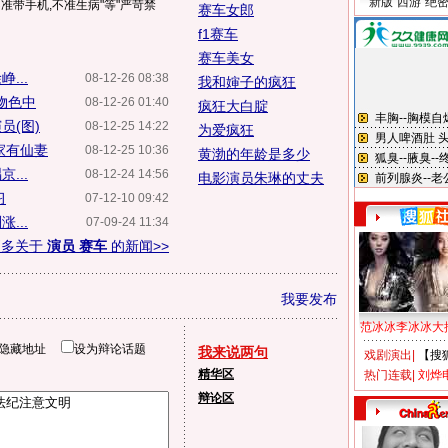
新版“西游”绝
准带手机,不准生病"等"严苛禁
赛车女郎
f1赛车
赛车美女
...
08-12-26 08:38
我和婶子的疯狂
物色中
08-12-26 01:40
疯狂大白腚
员(图)
08-12-25 14:22
为爱疯狂
家有仙妻
08-12-25 10:36
黄渤的年龄是多少
...
08-12-24 14:56
电影演员朱琳的丈夫
习
07-12-10 09:42
...
07-09-24 11:34
更多关于
演员 赛车
的新闻>>
我要发布
范冰冰李冰冰大
隐藏地址
设为辩论话题
我来说两句
戏剧演出
|
【搜
精华区
热门连载
|
刘烨
辩论区