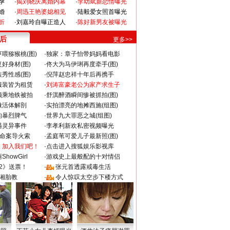
孕
·
揭刘晓庆离婚内幕
·
李幼斌新恋情曝光
婚
·
周迅王艳婆媳相见
·
陆毅爱女照首曝光
折
·
刘嘉玲自曝正造人
·
陈好新男友被曝光
 后
更多>>
喂猕猴桃(图)
·
独家：章子怡带妈妈看电影
好身材(图)
·
佟大为马伊琍再度牵手(图)
秀性感(图)
·
倪萍赵忠祥十年后再携手
服装皆为租赁
·
刘涛富豪老公为家产求生子
颜乘地铁被拍
·
舒淇醉酒瞬间惨被抓拍(图)
做活体解剖
·
实拍漂亮的地摊西施(组图)
的暴烈脾气
·
世界九大罪恶之城(组图)
遇灵异事件
·
李孝利新欢私密视频曝光
成命案导火索
·
孟庭苇可爱儿子最新照(图)
：加入我们吧！
·
点击进入搜狐娱乐影视库
howGirl
·
游戏史上最般配的十对情侣
2》送票！
·
张元首透露戒毒生活
湘胎教
·
令人惊叹太空步下楼方式