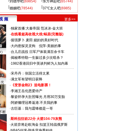
刘德华吧
(69854)
东方神起吧
(65744)
婚姻吧
(78544)
37℃女人吧
(6985)
视 频
更多>>
·
独家首播:大秦帝国
范冰冰-金大班
·
在线看超高收视大戏:
蜗居(完整版)
·
倔强萝卜
麦田
媳妇的美好时代
·
大内密探灵灵狗
倪萍-美丽的事
·
台儿庄战役 日军尸体装满百余卡车
声》
·
揭秘希特勒一生躲过多少次暗杀？
·
1982香港回归中英谈判鲜为人知内幕
·
宋丹丹：张国立活得太累
·
满文军有望明日获释
曝光
·
《变形金刚2》送电影票！
·
李湘王岳伦恩爱待产
·
黎姿怀孕大肚照曝光 月用30万安胎
·
阿娇懒理冠希返港:不关我的事
·
古巨基：我与霆锋都是一哥
不断
·
斯科拉狂砍22分 火箭104-79灰熊
·
火箭弃将赴欧淘金 扣篮王转战俄罗斯
·
NBA5佳球-朗多背身秀妙传