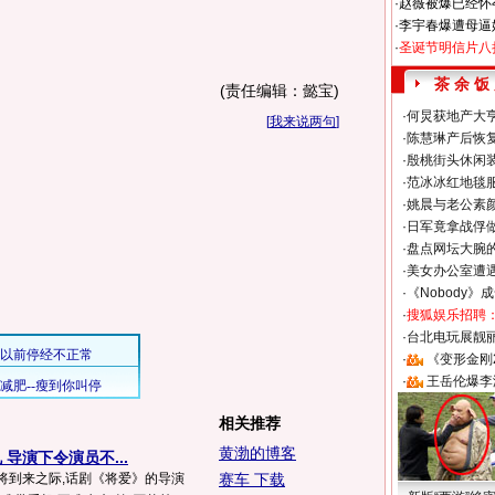
·
赵薇被爆已经怀
·
李宇春爆遭母逼
·
圣诞节明信片八
茶 余 饭
(责任编辑：懿宝)
·
何炅获地产大亨
[
我来说两句
]
·
陈慧琳产后恢复
·
殷桃街头休闲装
·
范冰冰红地毯
·
姚晨与老公素
·
日军竟拿战俘
·
盘点网坛大腕
·
美女办公室遭
·
《Nobody》
·
搜狐娱乐招聘
·
台北电玩展靓丽S
·
《变形金刚
·
王岳伦爆李
相关推荐
黄渤的博客
导演下令演员不...
将到来之际,话剧《将爱》的导演
赛车 下载