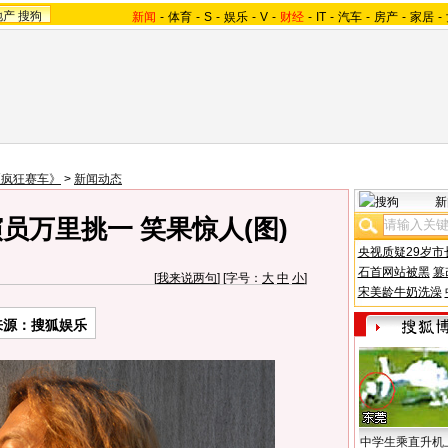
地产
搜狗
新闻
-
体育
-
S
-
娱乐
-
V
-
财经
-
IT
-
汽车
-
房产
-
家居
-
《疯狂赛车》
>
新闻动态
新
员万里挑一 笑果惊人(图)
央视质疑29岁市
石首网站被黑
篡
[
我来说两句
] [字号：
大
中
小
]
宋美龄牛奶洗澡
来源：搜狐娱乐
中学生乘直升机