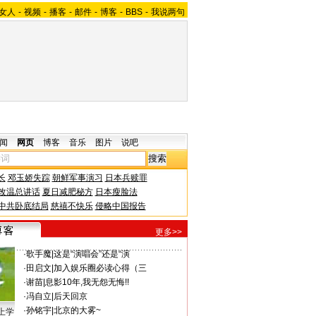
女人
-
视频
-
播客
-
邮件
-
博客
-
BBS
-
我说两句
闻
网页
博客
音乐
图片
说吧
长
邓玉娇失踪
朝鲜军事演习
日本兵赎罪
改温总讲话
夏日减肥秘方
日本瘦脸法
中共卧底结局
慈禧不快乐
侵略中国报告
更多>>
·
歌手魔
|
这是“演唱会”还是“演
·
田启文
|
加入娱乐圈必读心得（三
·
谢苗
|
息影10年,我无怨无悔!!
·
冯自立
|
后天回京
·
孙铭宇
|
北京的大雾~
上学