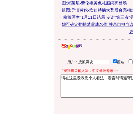
·
图:米莱尼-劳伦艳黄色礼服闪亮登场
·
组图:导演劳伦-坎迪特摘大奖后台亮相
·
"格蕾医生"1月11日结局 专访"第三者"
·
妮可确定翻拍梦露成名作 并亲自担当该片
用户：
匿名
*搜狗拼音输入法，中文处理专家>>