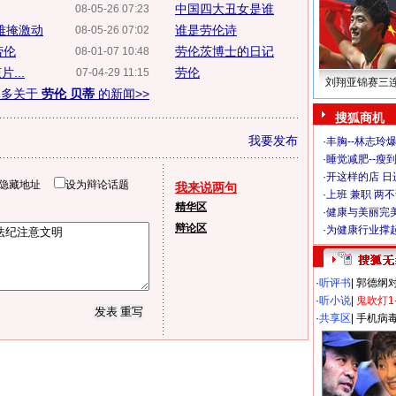
中国四大丑女是谁
08-05-26 07:23
难掩激动
谁是劳伦诗
08-05-26 07:02
劳伦
劳伦茨博士的日记
08-01-07 10:48
...
劳伦
07-04-29 11:15
刘翔亚锦赛三
更多关于
劳伦 贝蒂
的新闻>>
搜狐商机
我要发布
·
丰胸--林志玲
·
睡觉减肥--瘦到
·
开这样的店 日进
隐藏地址
设为辩论话题
我来说两句
·
上班 兼职 两
精华区
·
健康与美丽完
辩论区
·
为健康行业撑
·
听评书
|
郭德纲
·
听小说
|
鬼吹灯1
·
共享区
|
手机病