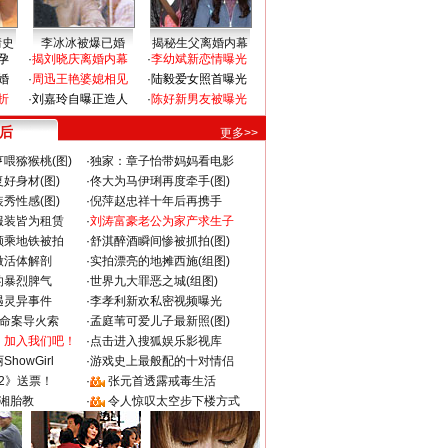
情史
李冰冰被爆已婚
揭秘生父离婚内幕
孕
·
揭刘晓庆离婚内幕
·
李幼斌新恋情曝光
婚
·
周迅王艳婆媳相见
·
陆毅爱女照首曝光
折
·
刘嘉玲自曝正造人
·
陈好新男友被曝光
 后
更多>>
喂猕猴桃(图)
·
独家：章子怡带妈妈看电影
好身材(图)
·
佟大为马伊琍再度牵手(图)
秀性感(图)
·
倪萍赵忠祥十年后再携手
服装皆为租赁
·
刘涛富豪老公为家产求生子
颜乘地铁被拍
·
舒淇醉酒瞬间惨被抓拍(图)
做活体解剖
·
实拍漂亮的地摊西施(组图)
的暴烈脾气
·
世界九大罪恶之城(组图)
遇灵异事件
·
李孝利新欢私密视频曝光
成命案导火索
·
孟庭苇可爱儿子最新照(图)
：加入我们吧！
·
点击进入搜狐娱乐影视库
howGirl
·
游戏史上最般配的十对情侣
2》送票！
·
张元首透露戒毒生活
湘胎教
·
令人惊叹太空步下楼方式