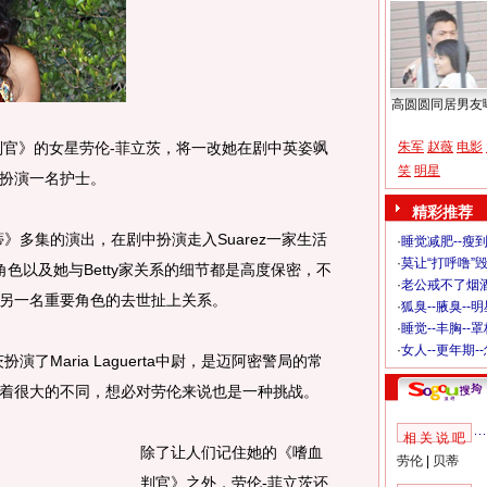
高圆圆同居男友
官》的女星劳伦-菲立茨，将一改她在剧中英姿飒
朱军
赵薇
电影
笑
明星
扮演一名护士。
精彩推荐
多集的演出，在剧中扮演走入Suarez一家生活
·
睡觉减肥--瘦到
·
莫让“打呼噜”
角色以及她与Betty家关系的细节都是高度保密，不
·
老公戒不了烟酒
另一名重要角色的去世扯上关系。
·
狐臭--腋臭--
·
睡觉--丰胸--
·
女人--更年期-
Maria Laguerta中尉，是迈阿密警局的常
着很大的不同，想必对劳伦来说也是一种挑战。
相 关 说 吧
除了让人们记住她的《嗜血
劳伦
|
贝蒂
判官》之外，劳伦-菲立茨还