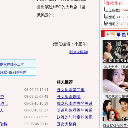
说 吧 排 行
曾出演过HBO的大热剧《监
上证指数
(7744
狱风云》。
苏醒吧
(41523)
贴图吧
(68789)
最 热 
(责任编辑：小肥羊)
[
我来说两句
]
谍战大片-《风
相关推荐
丑女贝蒂第二季
08-09-22 12:14
竞艳
丑女贝蒂剧情
闺房视频自拍
08-09-22 07:43
...
成龙和李连杰的关系
08-09-10 10:19
人
明道和陈乔恩的关系
08-08-18 08:27
赵雅芝与叶童的关系
08-08-07 09:55
劳伦特
丑女大翻身
08-08-06 09:11
自爆捉奸后恶梦