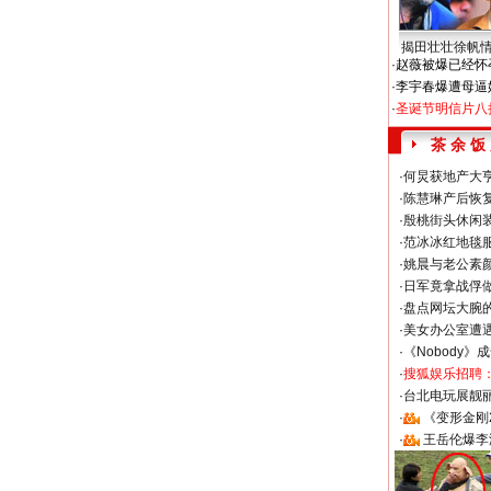
揭田壮壮徐帆
·
赵薇被爆已经怀
·
李宇春爆遭母逼
·
圣诞节明信片八
茶 余 饭
·
何炅获地产大亨
·
陈慧琳产后恢复
·
殷桃街头休闲装
·
范冰冰红地毯
·
姚晨与老公素
·
日军竟拿战俘
·
盘点网坛大腕
·
美女办公室遭
·
《Nobody》
·
搜狐娱乐招聘
·
台北电玩展靓丽S
·
《变形金刚
·
王岳伦爆李