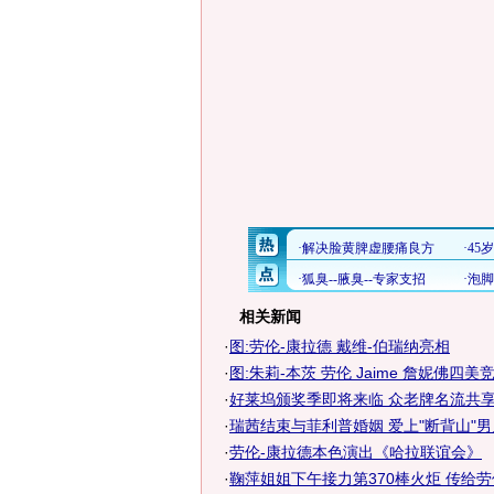
相关新闻
·
图:劳伦-康拉德 戴维-伯瑞纳亮相
·
图:朱莉-本茨 劳伦 Jaime 詹妮佛四美
·
好莱坞颁奖季即将来临 众老牌名流共享终
·
瑞茜结束与菲利普婚姻 爱上"断背山"男
·
劳伦-康拉德本色演出《哈拉联谊会》
·
鞠萍姐姐下午接力第370棒火炬 传给