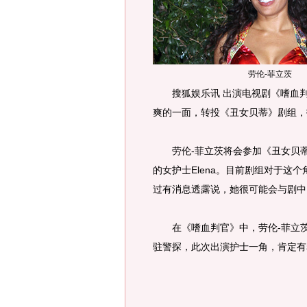
劳伦-菲立茨
搜狐娱乐讯 出演电视剧《嗜血判
爽的一面，转投《丑女贝蒂》剧组，
劳伦-菲立茨将会参加《丑女贝蒂》
的女护士Elena。目前剧组对于这个
过有消息透露说，她很可能会与剧中
在《嗜血判官》中，劳伦-菲立茨扮演了
驻警探，此次出演护士一角，肯定有