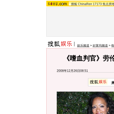
搜狐
ChinaRen
17173
焦点房
娱乐频道
>
好莱坞频道
>
《嗜血判官》劳伦
2008年12月26日08:51