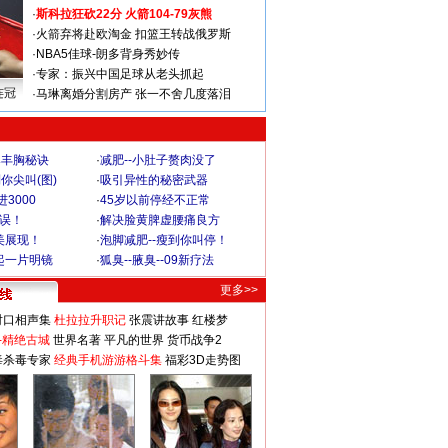
·
斯科拉狂砍22分 火箭104-79灰熊
·
火箭弃将赴欧淘金 扣篮王转战俄罗斯
·
NBA5佳球-朗多背身秀妙传
·
专家：振兴中国足球从老头抓起
连冠
·
马琳离婚分割房产 张一不舍几度落泪
爆丰胸秘诀
·
减肥--小肚子赘肉没了
你尖叫(图)
·
吸引异性的秘密武器
3000
·
45岁以前停经不正常
不误！
·
解决脸黄脾虚腰痛良方
美展现！
·
泡脚减肥--瘦到你叫停！
起一片明镜
·
狐臭--腋臭--09新疗法
更多>>
对口相声集
杜拉拉升职记
张震讲故事
红楼梦
-精绝古城
世界名著
平凡的世界
货币战争2
毒杀毒专家
经典手机游游格斗集
福彩3D走势图