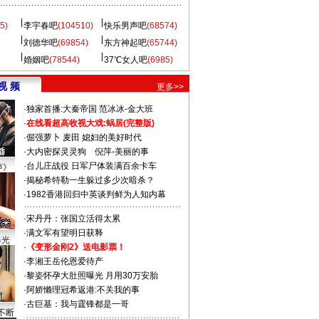
5)
李宇春吧
(104510)
快乐男声吧
(68574)
刘德华吧
(69854)
东方神起吧
(65744)
婚姻吧
(78544)
37℃女人吧
(6985)
视 频
更多>>
·
独家首播:大秦帝国
范冰冰-金大班
·
在线看超高收视大戏:
蜗居(完整版)
·
倔强萝卜
麦田
媳妇的美好时代
·
大内密探灵灵狗
倪萍-美丽的事
·
台儿庄战役 日军尸体装满百余卡车
声》
·
揭秘希特勒一生躲过多少次暗杀？
·
1982香港回归中英谈判鲜为人知内幕
·
宋丹丹：张国立活得太累
·
满文军有望明日获释
曝光
·
《变形金刚2》送电影票！
·
李湘王岳伦恩爱待产
·
黎姿怀孕大肚照曝光 月用30万安胎
·
阿娇懒理冠希返港:不关我的事
·
古巨基：我与霆锋都是一哥
不断