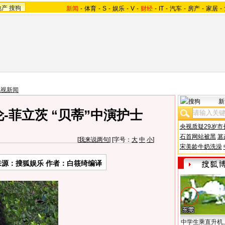
地产
搜狗
新闻
-
体育
-
S
-
娱乐
-
V
-
财经
-
IT
-
汽车
-
房产
-
家居
-
电视新闻
新
-菲立茨 “贝蒂”中演护士
央视质疑29岁市
石首网站被黑
篡
[
我来说两句
] [字号：
大
中
小
]
宋美龄牛奶洗澡
来源：搜狐娱乐 作者：白筱绮编译
中学生乘直升机