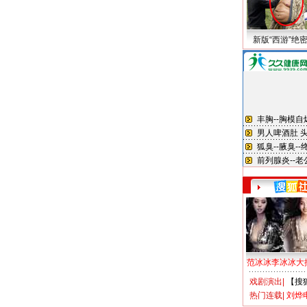
新版“西游”绝
范冰冰李冰冰大
戏剧演出
|
【搜
热门连载
|
刘烨