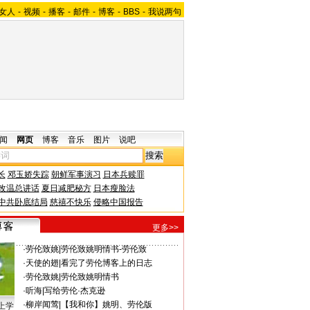
女人
-
视频
-
播客
-
邮件
-
博客
-
BBS
-
我说两句
闻
网页
博客
音乐
图片
说吧
长
邓玉娇失踪
朝鲜军事演习
日本兵赎罪
改温总讲话
夏日减肥秘方
日本瘦脸法
中共卧底结局
慈禧不快乐
侵略中国报告
更多>>
·
劳伦致姚
|
劳伦致姚明情书-劳伦致
·
天使的翅
|
看完了劳伦博客上的日志
·
劳伦致姚
|
劳伦致姚明情书
·
听海
|
写给劳伦·杰克逊
·
柳岸闻莺
|
【我和你】姚明、劳伦版
上学