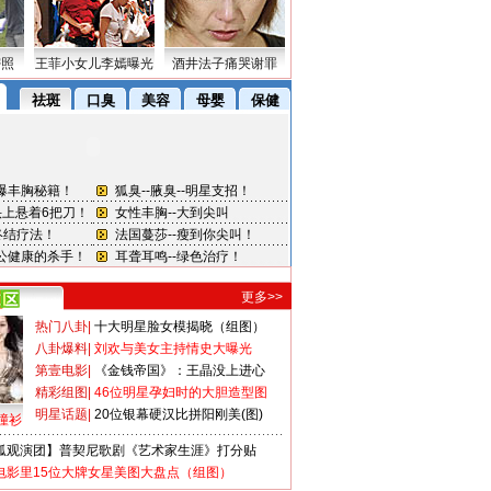
密照
王菲小女儿李嫣曝光
酒井法子痛哭谢罪
更多>>
热门八卦
|
十大明星脸女模揭晓（组图）
八卦爆料
|
刘欢与美女主持情史大曝光
第壹电影
|
《金钱帝国》：王晶没上进心
精彩组图
|
46位明星孕妇时的大胆造型图
明星话题
|
20位银幕硬汉比拼阳刚美(图)
撞衫
狐观演团】普契尼歌剧《艺术家生涯》打分贴
电影里15位大牌女星美图大盘点（组图）