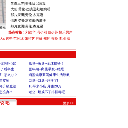
·
笑傲三界
|
劳伦日记两篇
·
大仙
|
劳伦·杰克逊献给姚明
·
那片麦田
|
劳伦.杰克逊
·
情趣
|
劳伦杰克逊的眼神
·
那片麦田
|
劳伦.杰克逊
曝光
热点标签：
刘德华
冯小刚
蔡少芬
快乐男声
大s
选秀
范冰冰
张柏芝
苏醒
郑钧
春晚
李湘
搞
你尖叫(图)
·
狐臭--腋臭--全球揭秘！
毁了后半生
·
更年期--卵巢早衰--绝经
--怎么办？
·
涵盖健康要闻健康生活导航
明星支招
·
口臭--口臭--拜拜了!
罩杯升级魔法
·
10平米小店 月赚20万
-怎么办？
·
老公--烟戒不了排排毒吧
说 吧
更多>>