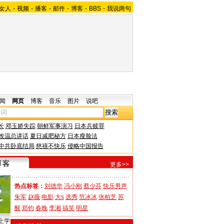
女人
-
视频
-
播客
-
邮件
-
博客
-
BBS
-
我说两句
闻
网页
博客
音乐
图片
说吧
长
邓玉娇失踪
朝鲜军事演习
日本兵赎罪
改温总讲话
夏日减肥秘方
日本瘦脸法
中共卧底结局
慈禧不快乐
侵略中国报告
更多>>
热点标签：
刘德华
冯小刚
蔡少芬
快乐男声
朱军
赵薇
电影
大s
选秀
范冰冰
张柏芝
苏
醒
郑钧
春晚
李湘
搞笑
明星
上学