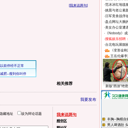
·
范冰冰红地毯
[
我来说两句
]
·
姚晨与老公素
·
日军竟拿战俘
·
盘点网坛大腕
·
美女办公室遭
·
《Nobody》
·
搜狐娱乐招聘
·
台北电玩展靓丽S
·
《变形金刚
·
王岳伦爆李
相关推荐
新版“西游”绝
我要发布
隐藏地址
设为辩论话题
我来说两句
精华区
辩论区