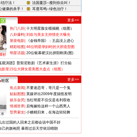
更多>>
热门八卦
|
十大明星脸女模揭晓（组图）
八卦爆料
|
刘欢与美女主持情史大曝光
第壹电影
|
《金钱帝国》：王晶没上进心
精彩组图
|
46位明星孕妇时的大胆造型图
明星话题
|
20位银幕硬汉比拼阳刚美(图)
撞衫
狐观演团】普契尼歌剧《艺术家生涯》打分贴
电影里15位大牌女星美图大盘点（组图）
更多>>
焦点新闻
|
不要迷恋哥，哥只是一个鬼
贴贴图图
|
英媒评出2009年度搞怪发明
娱乐旮旯
|
当红明星不仅仅是名利双收
情感世界
|
后悔嫁给这样一个山西男人
型男索女
|
小糖精归来，在海边轻轻舞
口水
么出过国的人回来之后都会说中国不好
自己的旗袍照
暴雨过后天空依旧晴朗