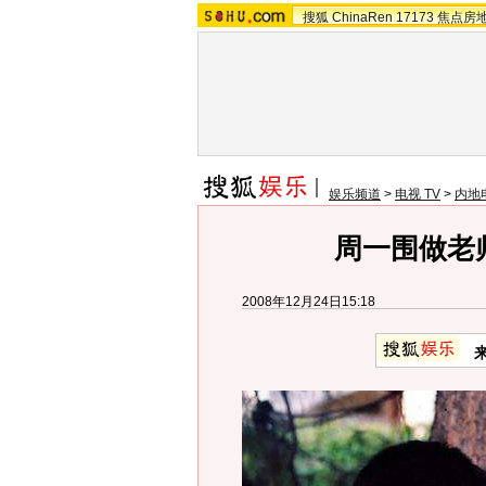
搜狐
ChinaRen
17173
焦点房
娱乐频道
>
电视 TV
>
内地
周一围做老
2008年12月24日15:18