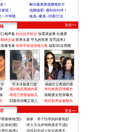
不误！
·
解决脸黄脾虚腰痛良方
美展现！
·
泡脚减肥--瘦到你叫停！
起一片明镜
·
狐臭--腋臭--09新疗法
更多>>
对口相声集
杜拉拉升职记
张震讲故事
红楼梦
-精绝古城
世界名著
平凡的世界
货币战争2
毒杀毒专家
经典手机游游格斗集
福彩3D走势图
情史
李冰冰被爆已婚
揭秘生父离婚内幕
孕
·
揭刘晓庆离婚内幕
·
李幼斌新恋情曝光
婚
·
周迅王艳婆媳相见
·
陆毅爱女照首曝光
折
·
刘嘉玲自曝正造人
·
陈好新男友被曝光
 后
更多>>
喂猕猴桃(图)
·
独家：章子怡带妈妈看电影
好身材(图)
·
佟大为马伊琍再度牵手(图)
秀性感(图)
·
倪萍赵忠祥十年后再携手