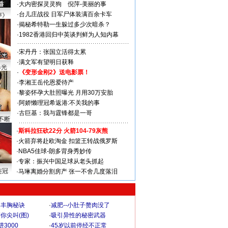
·
大内密探灵灵狗
倪萍-美丽的事
·
台儿庄战役 日军尸体装满百余卡车
声》
·
揭秘希特勒一生躲过多少次暗杀？
·
1982香港回归中英谈判鲜为人知内幕
·
宋丹丹：张国立活得太累
·
满文军有望明日获释
曝光
·
《变形金刚2》送电影票！
·
李湘王岳伦恩爱待产
·
黎姿怀孕大肚照曝光 月用30万安胎
·
阿娇懒理冠希返港:不关我的事
·
古巨基：我与霆锋都是一哥
不断
·
斯科拉狂砍22分 火箭104-79灰熊
·
火箭弃将赴欧淘金 扣篮王转战俄罗斯
·
NBA5佳球-朗多背身秀妙传
·
专家：振兴中国足球从老头抓起
连冠
·
马琳离婚分割房产 张一不舍几度落泪
爆丰胸秘诀
·
减肥--小肚子赘肉没了
你尖叫(图)
·
吸引异性的秘密武器
3000
·
45岁以前停经不正常