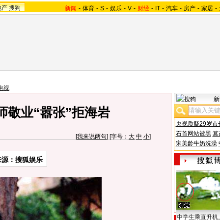
地产
搜狗
新闻
-
体育
-
S
-
娱乐
-
V
-
财经
-
IT
-
汽车
-
房产
-
家居
-
电视
新
师敬业“嚣张”拒海岩
央视质疑29岁市
石首网站被黑
篡
[
我来说两句
] [字号：
大
中
小
]
宋美龄牛奶洗澡
来源：搜狐娱乐
中学生乘直升机