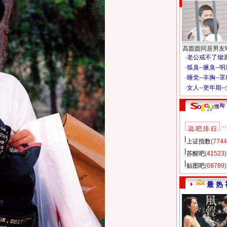
高圆圆同居男友
·
老公戒不了烟酒
·
狐臭--腋臭--
·
睡觉--丰胸--
·
女人--更年期-
说 吧 排 行
上证指数
(7744
苏醒吧
(41523)
贴图吧
(68789)
最 热 