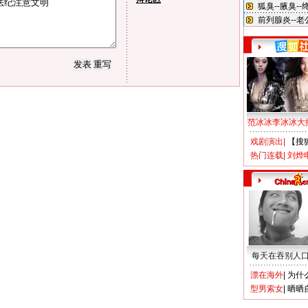
范冰冰李冰冰大
戏剧演出
|
【搜
热门连载
|
刘烨
每天在吞别人
漂在海外
|
为什
型男索女
|
晒晒