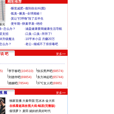
精彩推荐
·
睡觉减肥--瘦到你尖叫(图)
·
狐臭--腋臭--全球揭秘！
·
莫让“打呼噜”毁了后半生
·
更年期--卵巢早衰--绝经
曝光
--怎么办？
·
涵盖健康要闻健康生活导航
明星支招
·
口臭--口臭--拜拜了!
罩杯升级魔法
·
10平米小店 月赚20万
-怎么办？
·
老公--烟戒不了排排毒吧
说 吧
更多>>
5)
李宇春吧
(104510)
快乐男声吧
(68574)
刘德华吧
(69854)
东方神起吧
(65744)
婚姻吧
(78544)
37℃女人吧
(6985)
视 频
更多>>
·
独家首播:大秦帝国
范冰冰-金大班
·
在线看超高收视大戏:
蜗居(完整版)
·
倔强萝卜
麦田
媳妇的美好时代