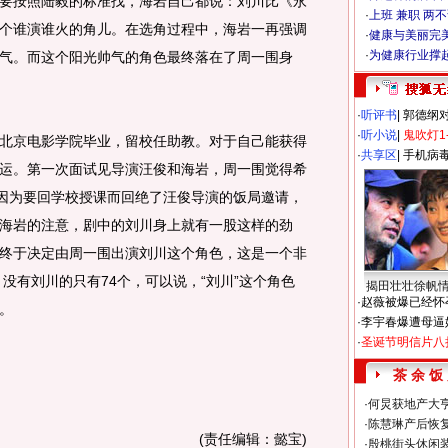
按照陆毅的标准找，海岩自己都说：刘川比《永
·
上班 兼职 两
个谁演谁火的角儿。在选角过程中，海岩一再强调
·
健康与美丽完
·
为健康行业撑
气。而这个阳光帅气的角色最终落在了周一围身
·
听评书
|
郭德纲
·
听小说
|
鬼吹灯1
京电影学院毕业，留校任助教。对于自己能获得
·
共享区
|
手机病
运。第一次面试见导演汪俊和海岩，周一围觉得希
地因为要回学校授课而回绝了汪俊导演的饭局邀请，
海岩的注意，剧中的刘川身上就有一股这样的劲
终于决定由周一围出演刘川这个角色，这是一个非
，没有刘川的只有74个，可以说，“刘川”这个角色
揭田壮壮徐帆
·
赵薇被爆已经怀
。
·
李宇春爆遭母逼
·
圣诞节明信片八
茶 余 饭
·
何炅获地产大亨
·
陈慧琳产后恢复
(责任编辑：懿宝)
·
殷桃街头休闲装