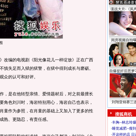
谍战大片-《风
闺房视频自拍
围
改编的电视剧《阳光像花儿一样绽放》正在广西
不慎失足而入狱的狱警，在狱中得到成长与磨砺。
自爆捉奸后恶梦
观众的认可和好评。
，是在他转型亲情、爱情题材后，对之前最擅长
要角色刘川时，海岩特别用心，海岩自己也表示，
刘翔亚锦赛三
肖童作为参照，在肖童的基础上又加入了更多的性
搜狐商机
成熟、更隐忍，有责任感。
·
丰胸--林志玲
·
睡觉减肥--瘦到
·
开这样的店 日进