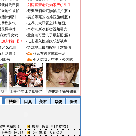
服装皆为租赁
·
刘涛富豪老公为家产求生子
颜乘地铁被拍
·
舒淇醉酒瞬间惨被抓拍(图)
做活体解剖
·
实拍漂亮的地摊西施(组图)
的暴烈脾气
·
世界九大罪恶之城(组图)
遇灵异事件
·
李孝利新欢私密视频曝光
成命案导火索
·
孟庭苇可爱儿子最新照(图)
：加入我们吧！
·
点击进入搜狐娱乐影视库
howGirl
·
游戏史上最般配的十对情侣
2》送票！
·
张元首透露戒毒生活
湘胎教
·
令人惊叹太空步下楼方式
密照
王菲小女儿李嫣曝光
酒井法子痛哭谢罪