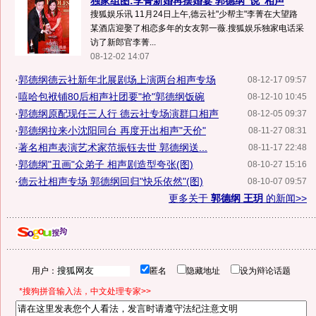
独家组图:李菁新婚再摆婚宴 郭德纲"说"相声
搜狐娱乐讯 11月24日上午,德云社"少帮主"李菁在大望路
某酒店迎娶了相恋多年的女友郭一薇.搜狐娱乐独家电话采
访了新郎官李菁...
08-12-02 14:07
·
郭德纲德云社新年北展剧场上演两台相声专场
08-12-17 09:57
·
嘻哈包袱铺80后相声社团要"抢"郭德纲饭碗
08-12-10 10:45
·
郭德纲原配现任三人行 德云社专场演群口相声
08-12-05 09:37
·
郭德纲拉来小沈阳同台 再度开出相声"天价"
08-11-27 08:31
·
著名相声表演艺术家范振钰去世 郭德纲送...
08-11-17 22:48
·
郭德纲"丑画"众弟子 相声剧造型夸张(图)
08-10-27 15:16
·
德云社相声专场 郭德纲回归"快乐依然"(图)
08-10-07 09:57
更多关于
郭德纲 王玥
的新闻>>
用户：
匿名
隐藏地址
设为辩论话题
*搜狗拼音输入法，中文处理专家>>