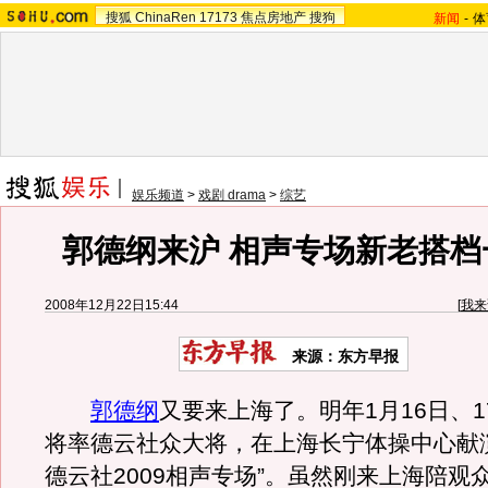
搜狐
ChinaRen
17173
焦点房地产
搜狗
新闻
-
体
娱乐频道
>
戏剧 drama
>
综艺
郭德纲来沪 相声专场新老搭档
2008年12月22日15:44
[
我来
来源：东方早报
郭德纲
又要来上海了。明年1月16日、
将率德云社众大将，在上海长宁体操中心献
德云社2009相声专场”。虽然刚来上海陪观