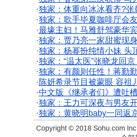
·
独家：体重向冰冰看齐?张
·
独家：歌手毕夏咖啡厅会友
·
最壕主妇！马雅舒驾豪华
·
独家：贾乃亮一家甜蜜现身
·
独家：杨幂扮纯情小妹 头
·
独家：“温太医”张晓龙回京
·
独家：有颜则任性！蒋勤
·
陈妍希录节目被蒙眼 容祖
·
中文版《继承者们》遭吐槽
·
独家：王力可深夜与男友开
·
独家：黄晓明baby一同返
Copyright © 2018 Sohu.com In