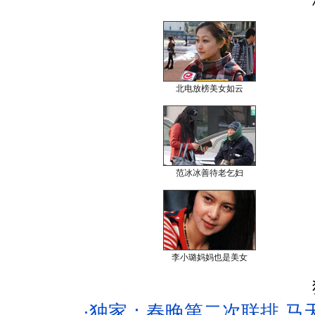
北电放榜美女如云
范冰冰善待老乞妇
李小璐妈妈也是美女
·
独家：春晚第二次联排 马