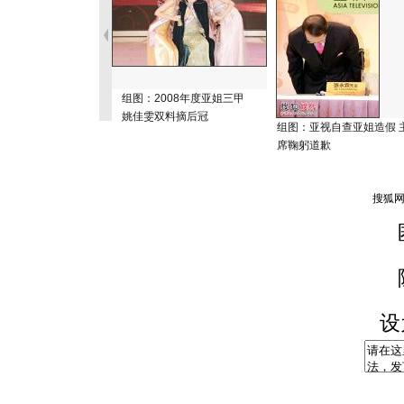
组图：2008年度亚姐三甲
姚佳雯双料摘后冠
组图：亚视自查亚姐造假 
席鞠躬道歉
设