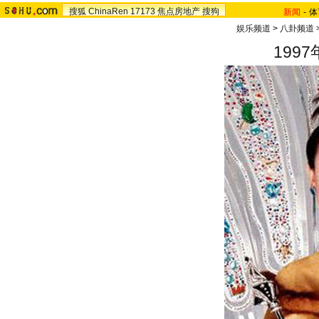
搜狐
ChinaRen
17173
焦点房地产
搜狗
新闻
-
体
娱乐频道
>
八卦频道
199