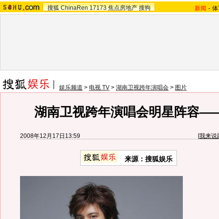
搜狐
ChinaRen
17173
焦点房地产
搜狗
新闻
-
体
娱乐频道
>
电视 TV
>
湖南卫视跨年演唱会
>
图片
湖南卫视跨年演唱会明星阵容——
2008年12月17日13:59
[
我来说
来源：搜狐娱乐