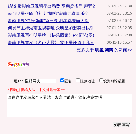
·
访谈:爆湖南卫视明星出场费 巫启贤找导演理论
07-09-26 17:30
·
港台明星坐阵 容祖儿"拥抱"湖南元宵喜乐会
07-02-23 13:15
·
湖南卫视"快乐新年"第三波 明星都来当大厨
07-02-03 16:12
·
何炅等主持湖南卫视春晚 众明星加盟突出快乐
07-01-25 12:05
·
湖南卫视再打明星牌 《快乐回家》PK厨艺(图)
07-01-15 17:09
·
湖南卫视首发《名声大震》 将明星还原于凡人
06-11-15 15:57
更多关于
明星 湖南
的新闻>>
用户：
匿名
隐藏地址
设为辩论话题
*搜狗拼音输入法，中文处理专家>>