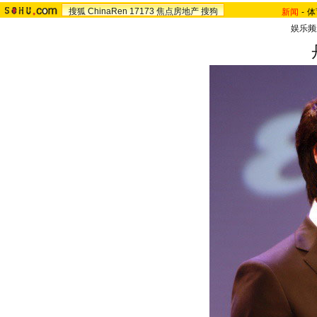
搜狐
ChinaRen
17173
焦点房地产
搜狗
新闻
-
体
娱乐频