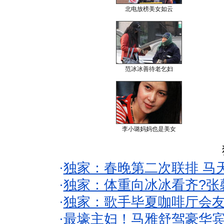
北电放榜美女如云
范冰冰善待老乞妇
李小璐妈妈也是美女
·
独家：春晚第二次联排 马
·
独家：体重向冰冰看齐?张
·
独家：歌手毕夏咖啡厅会友
·
最壕主妇！马雅舒驾豪华