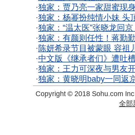
·
独家：贾乃亮一家甜蜜现身
·
独家：杨幂扮纯情小妹 头
·
独家：“温太医”张晓龙回京
·
独家：有颜则任性！蒋勤
·
陈妍希录节目被蒙眼 容祖
·
中文版《继承者们》遭吐槽
·
独家：王力可深夜与男友开
·
独家：黄晓明baby一同返
Copyright © 2018 Sohu.com In
全部