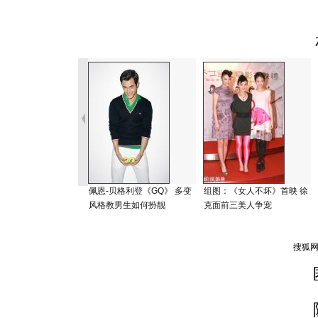
佩恩-贝格利登《GQ》 多变
组图：《女人不坏》首映 徐
风格教男生如何扮靓
克面前三美人争宠