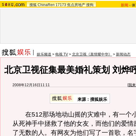
搜狐
ChinaRen
17173
焦点房地产
搜狗
新闻
-
体
娱乐频道
>
电视 TV
>
北京卫视《真情耀中华》
>
新闻动态
北京卫视征集最美婚礼策划 刘烨
2008年12月16日11:11
[
我来
来源：搜狐娱乐
在512那场地动山摇的灾难中，有一个
从死神手中拯救了他的女友，而他们的爱情
了无数的人。有网友为他们写了一首歌，名