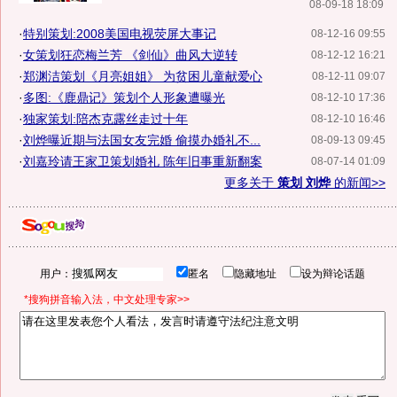
08-09-18 18:09
·
特别策划:2008美国电视荧屏大事记
08-12-16 09:55
·
女策划狂恋梅兰芳 《剑仙》曲风大逆转
08-12-12 16:21
·
郑渊洁策划《月亮姐姐》 为贫困儿童献爱心
08-12-11 09:07
·
多图:《鹿鼎记》策划个人形象遭曝光
08-12-10 17:36
·
独家策划:陪杰克露丝走过十年
08-12-10 16:46
·
刘烨曝近期与法国女友完婚 偷摸办婚礼不...
08-09-13 09:45
·
刘嘉玲请王家卫策划婚礼 陈年旧事重新翻案
08-07-14 01:09
更多关于
策划 刘烨
的新闻>>
用户：
匿名
隐藏地址
设为辩论话题
*搜狗拼音输入法，中文处理专家>>