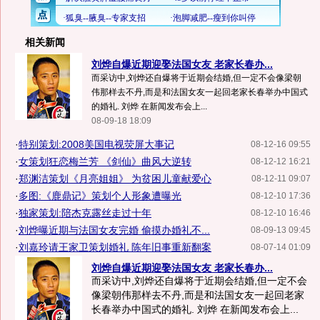
相关新闻
刘烨自爆近期迎娶法国女友 老家长春办...
而采访中,刘烨还自爆将于近期会结婚,但一定不会像梁朝
伟那样去不丹,而是和法国女友一起回老家长春举办中国式
的婚礼. 刘烨 在新闻发布会上...
08-09-18 18:09
·
特别策划:2008美国电视荧屏大事记
08-12-16 09:55
·
女策划狂恋梅兰芳 《剑仙》曲风大逆转
08-12-12 16:21
·
郑渊洁策划《月亮姐姐》 为贫困儿童献爱心
08-12-11 09:07
·
多图:《鹿鼎记》策划个人形象遭曝光
08-12-10 17:36
·
独家策划:陪杰克露丝走过十年
08-12-10 16:46
·
刘烨曝近期与法国女友完婚 偷摸办婚礼不...
08-09-13 09:45
·
刘嘉玲请王家卫策划婚礼 陈年旧事重新翻案
08-07-14 01:09
刘烨自爆近期迎娶法国女友 老家长春办...
而采访中,刘烨还自爆将于近期会结婚,但一定不会
像梁朝伟那样去不丹,而是和法国女友一起回老家
长春举办中国式的婚礼. 刘烨 在新闻发布会上...