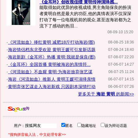
《金耳环》创收视佳绩 黄明传神演绎感...
能取得如此优异的收视成绩,男主角陆保良的扮演
者黄明自然是最大的功臣,他的真情表演不仅深深
打动了每一位电视机前的观众,甚至连海岩都为之
流下了感动的热泪...
08-09-10 15:20
·
《河流如血》捧红黄明 减肥18斤打动海岩(图)
08-08-25 18:36
·
海岩情侣档东北受欢迎 黄明王媛可引发新话题
07-08-24 18:40
·
海岩新剧《金耳环》热播 黄明:我就是保良(图)
07-08-07 22:20
·
《金耳环》全国首播 黄明被海岩的亲情符...
07-06-07 14:27
·
《河流如血》不血腥 黄明:为海岩放弃张艺谋
06-07-25 11:24
·
海岩《河流如血》推新人 黄明王媛可演绎亲情
06-07-07 14:15
·
黄明弃张艺谋走入海岩新戏 只因剧本深情打动
06-06-07 07:26
更多关于
海岩 黄明
的新闻>>
用户：
匿名
隐藏地址
设为辩论话题
*搜狗拼音输入法，中文处理专家>>