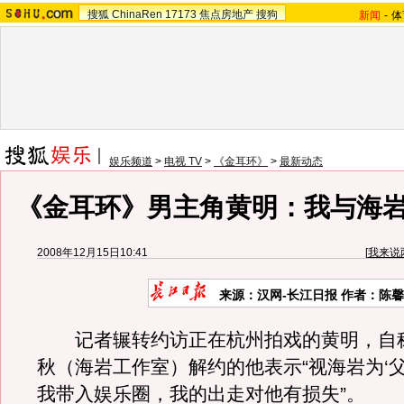
搜狐
ChinaRen
17173
焦点房地产
搜狗
新闻
-
体
娱乐频道
>
电视 TV
>
《金耳环》
>
最新动态
《金耳环》男主角黄明：我与海
2008年12月15日10:41
[
我来说
来源：汉网-长江日报 作者：陈馨
记者辗转约访正在杭州拍戏的黄明，自
秋（海岩工作室）解约的他表示“视海岩为‘父
我带入娱乐圈，我的出走对他有损失”。