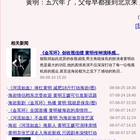
黄明：五六年了，父母早都接到北京来
[
相关新闻
《金耳环》创收视佳绩 黄明传神演绎感...
能取得如此优异的收视成绩,男主角陆保良的扮演者黄明自
然是最大的功臣,他的真情表演不仅深深打动了每一位电视
机前的观众,甚至连海岩都为之流下了感动的热泪...
08-09-10 15:20
·
《河流如血》捧红黄明 减肥18斤打动海岩(图)
08-08-25 18:36
·
海岩情侣档东北受欢迎 黄明王媛可引发新话题
07-08-24 18:40
·
海岩新剧《金耳环》热播 黄明:我就是保良(图)
07-08-07 22:20
·
《金耳环》全国首播 黄明被海岩的亲情符...
07-06-07 14:27
·
《河流如血》不血腥 黄明:为海岩放弃张艺谋
06-07-25 11:24
·
海岩《河流如血》推新人 黄明王媛可演绎亲情
06-07-07 14:15
·
黄明弃张艺谋走入海岩新戏 只因剧本深情打动
06-06-07 07:26