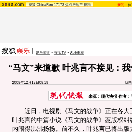
搜狐
ChinaRen
17173
焦点房地产
搜狗
新闻
-
体
娱乐频道
>
电视 TV
>
内地电视
“马文”来道歉 叶兆言不接见：
2008年12月12日08:19
[
我来
来源：现代快报 作者：
近日，电视剧《马文的战争》正在各大
叶兆言的中篇小说《马文的战争》惹版权纠
内闹得沸沸扬扬。前不久，叶兆言已将出版