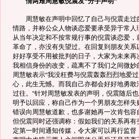
情两难周慧敏倪震发“分手声明”
周慧敏在声明中回忆了自己与倪震走过
情路，并称公众人物谈恋爱要承受异于常人
从当年决定和不按常规行事的倪震谈恋爱，
革命了，亦没有失望过。在回复到朋友关系
好好享受不用被批判的日子，大家为未来再
我相信身份的改变，疏离不了我们之间微妙
周慧敏表示“我没枉费与倪震轰轰烈烈地爱
心，此生无憾。而我自己亦都会好好地勇敢
过往。”针对周慧敏发表的声明，倪震随后
明予以回应，称自己作为一个男朋友怎样失
错误向周慧敏道歉，也多谢她再一次肯包容
但倪震同时还强调称：假如我们的关系再有
定第一时间通知传媒，令大家可以再行监督