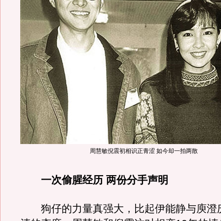
周慧敏倪震初相识正青涩 如今却一拍两散
一次偷腥经历 两份分手声明
狗仔的力量真强大，比起伊能静与庾澄