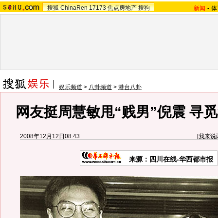
搜狐
ChinaRen
17173
焦点房地产
搜狗
新闻
-
体
娱乐频道
>
八卦频道
>
港台八卦
网友挺周慧敏甩“贱男”倪震 寻觅
2008年12月12日08:43
[
我来说
来源：四川在线-华西都市报