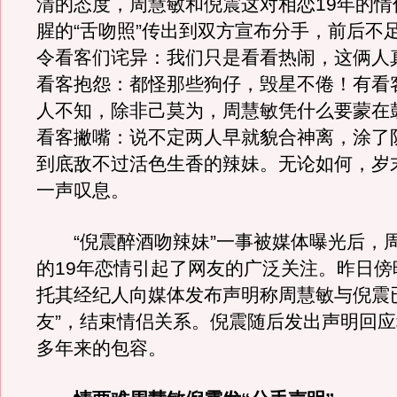
清的态度，周慧敏和倪震这对相恋19年的情
腥的“舌吻照”传出到双方宣布分手，前后不
令看客们诧异：我们只是看看热闹，这俩人
看客抱怨：都怪那些狗仔，毁星不倦！有看
人不知，除非己莫为，周慧敏凭什么要蒙在
看客撇嘴：说不定两人早就貌合神离，涂了
到底敌不过活色生香的辣妹。无论如何，岁
一声叹息。
“倪震醉酒吻辣妹”一事被媒体曝光后，
的19年恋情引起了网友的广泛关注。昨日傍
托其经纪人向媒体发布声明称周慧敏与倪震
友”，结束情侣关系。倪震随后发出声明回
多年来的包容。