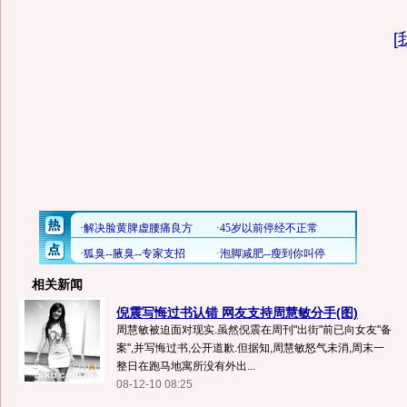
[
相关新闻
倪震写悔过书认错 网友支持周慧敏分手(图)
周慧敏被迫面对现实.虽然倪震在周刊"出街"前已向女友"备
案",并写悔过书,公开道歉.但据知,周慧敏怒气未消,周末一
整日在跑马地寓所没有外出...
08-12-10 08:25