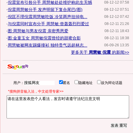
·
倪震宣布引咎分手 周慧敏处处维护称此生无憾
08-12-12 07:58
·
倪震周慧敏分手 发声明留下复合尾巴(图)
08-12-12 07:51
·
倪匡不理倪震周慧敏吃饭 冷笑两声挂掉电...
08-12-12 07:42
·
与倪震同时宣布分手 周慧敏:曾轰轰烈烈爱过
08-12-11 21:26
·
图:周慧敏与男友倪震 亲密秀恩爱
08-12-11 18:43
·
图:金童玉女 周慧敏倪震曾经的甜蜜合影
08-12-11 18:38
·
周慧敏被网友踢爆撞衫 独特贵气远超林志...
06-09-26 13:35
更多关于
周慧敏 倪震
的新闻>>
用户：
匿名
隐藏地址
设为辩论话题
*搜狗拼音输入法，中文处理专家>>