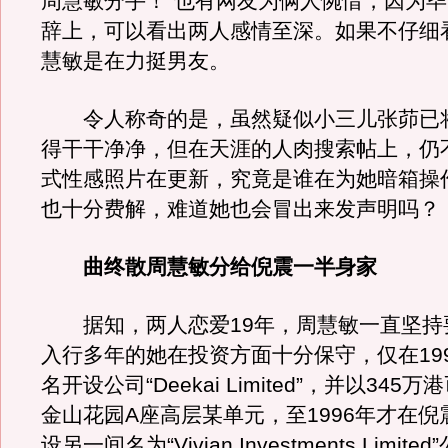
周慧敏分手！”也有网友为俩人惋惜，因为
辞上，可以看出两人感情至深。如果不仔细
慧敏是在力挺男友。
令人称奇的是，虽然疑似小三儿张茆已
得干干净净，但在天涯的人肉搜索帖上，仍
式性感照片在更新，究竟是谁在为她暗箱操
也十分费解，难道她也会冒出来发声明吗？
曲终散周慧敏分给倪震一半身家
据知，两人恋爱19年，周慧敏一直坚持
入行多年的她在投资方面十分保守，仅在19
名开设公司“Deekai Limited”，并以34
金山花园A座高层某单元，至1996年才在
设另一间名为“Vivian Investments Limit