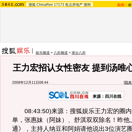
搜狐
ChinaRen
17173
焦点房地产
搜狗
新闻
-
体
娱乐频道
>
八卦频道
>
港台八卦
王力宏招认女性密友 提到汤唯
2008年12月11日08:44
[
我来
来源：四川在线
08:43:50)来源：搜狐娱乐王力宏的圈
单，张惠妹（阿妹）、舒淇双双除名！昨他
通》，主持人纳豆和阿娟请他说出3位演艺