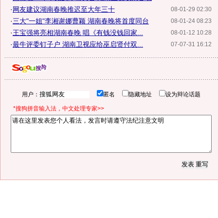
·
网友建议湖南春晚推迟至大年三十
08-01-29 02:30
·
三大"一姐"李湘谢娜曹颖 湖南春晚将首度同台
08-01-24 08:23
·
王宝强将亮相湖南春晚 唱《有钱没钱回家...
08-01-12 10:28
·
最牛评委钉子户 湖南卫视应给巫启贤付双...
07-07-31 16:12
用户：
匿名
隐藏地址
设为辩论话题
*搜狗拼音输入法，中文处理专家>>