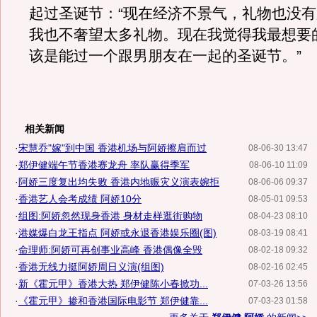
起过圣诞节：“现在经济不景气，礼物也没
我也不奢望太多礼物。现在我觉得我最想要
该是能过一个跟男朋友在一起的圣诞节。”
相关新闻
·
宋慧乔"嫁"到中国 香港机场与阿娇擦肩而过
08-06-30 13:47
·
郑伊健端午节香港赛龙舟 率队赢得季军
08-06-10 11:09
·
阿娇三度复出均失败 香港内地赈灾义演表婉拒
08-06-06 09:37
·
香港艺人会考成绩 阿娇10分
08-05-01 09:53
·
组图:阿娇忽然现身香港 身材走样逛街购物
08-04-23 08:10
·
港媒爆白龙王指点 阿娇或永退香港娱乐圈(图)
08-03-19 08:41
·
命理师:阿娇可再创事业高峰 香港偶像全毁
08-02-18 09:32
·
香港无线力挺阿娇周日义演(组图)
08-02-16 02:45
·
新《霍元甲》香港大热 郑伊健陈小春掀功...
07-03-26 13:56
·
《霍元甲》掺和香港国际电影节 郑伊健靠...
07-03-23 01:58