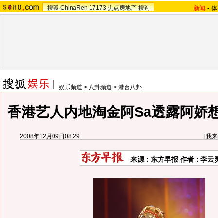
搜狐
ChinaRen
17173
焦点房地产
搜狗
新闻
-
体
娱乐频道
>
八卦频道
>
港台八卦
香港艺人内地淘金阿Sa透露阿娇
2008年12月09日08:29
[
我来
来源：东方早报 作者：李云灵