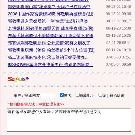
·
郭敬明将演山寨"花泽类"? 天娱称已在接洽中
08-12-01 16:40
·
2008中国作家富豪榜揭晓 郭敬明再登榜首(图)
08-12-01 09:38
·
郭敬明进入天娱后第一单"生意":出演花泽类
08-12-01 08:17
·
名博爆料:郭敬明将加盟天娱 成李宇春师弟(图)
08-11-28 15:39
·
赛车手韩寒调侃小资情调郭敬明 谈恋情不避嫌
08-11-28 15:25
·
韩寒讽刺郭敬明新作 公开恋情:我有女朋友了
08-11-28 08:11
·
郭敬明重庆新书签售 粉丝提前9小时占位置(图)
08-11-24 10:10
·
杨二访谈曝麻辣本色 承认签约天娱要做春...
07-05-30 07:51
·
型SHOW冠军张杰变快乐男声 告别老东家签...
07-05-04 09:59
用户：
匿名
隐藏地址
设为辩论话题
*搜狗拼音输入法，中文处理专家>>