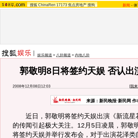
搜狐
ChinaRen
17173
焦点房地产
搜狗
新闻
-
体
娱乐频道
>
八卦频道
>
内地八卦
郭敬明8日将签约天娱 否认出
2008年12月08日12:03
[
我来
来源：新民晚报·新民网 
近日，郭敬明将签约天娱出演《新流星
的传闻引起极大关注。12月5日凌晨，郭敬
将签约天娱并举行发布会，对于出演花泽类