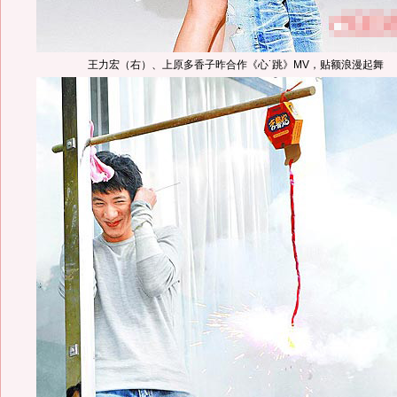
王力宏（右）、上原多香子昨合作《心˙跳》MV，贴额浪漫起舞