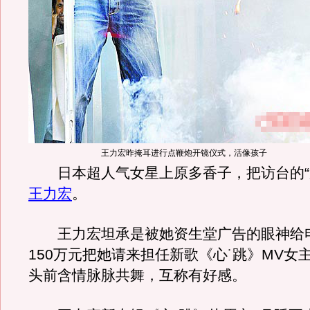
王力宏昨掩耳进行点鞭炮开镜仪式，活像孩子
日本超人气女星上原多香子，把访台的“第
王力宏
。
王力宏坦承是被她资生堂广告的眼神给
150万元把她请来担任新歌《心˙跳》MV女
头前含情脉脉共舞，互称有好感。