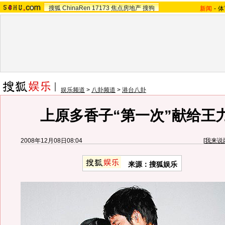
搜狐
ChinaRen
17173
焦点房地产
搜狗
新闻
-
体
娱乐频道
>
八卦频道
>
港台八卦
上原多香子“第一次”献给王力
2008年12月08日08:04
[
我来说
来源：搜狐娱乐