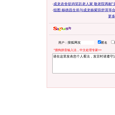
·
成龙农舍捉鸡笑趴老人家 敬老院再献"
·
组图:杨德昌生前与成龙杨紫琼舒淇等
更
用户：
匿名
*搜狗拼音输入法，中文处理专家>>