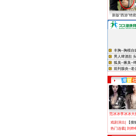
新版“西游”绝
范冰冰李冰冰大
戏剧演出
|
【搜
热门连载
|
刘烨