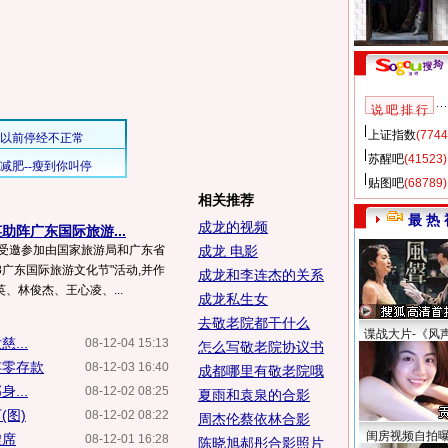
说 吧 排 行
上证指数
(7744
苏醒吧
(41523)
贴图吧
(68789)
相关推荐
最 热 
成龙的视频
助阵广东国际旅游...
瑄受邀参加由国家旅游局和广东省
成龙 电影
8广东国际旅游文化节"活动,并作
成龙和李连杰的关系
、林俊杰、王心凌、...
成龙私生女
去敬老院都干什么
谍战大片-《风
...
08-12-04 15:13
怎么写敬老院协议书
存零存款
08-12-03 16:40
成都哪里有敬老院哦
...
08-12-02 08:25
夏雨和袁泉的合影
(图)
08-12-02 08:22
周杰伦蔡依林合影
闺房视频自拍
虚席
08-12-01 16:28
陈晓旭郝彤合影照片