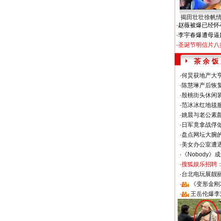
揭田壮壮徐帆
·
赵薇被爆已经怀
·
李宇春爆遭母逼
·
圣诞节明信片八
茶 余 饭
·
何炅获地产大亨
·
陈慧琳产后恢复
·
殷桃街头休闲装
·
范冰冰红地毯
·
姚晨与老公素
·
日军竟拿战俘
·
盘点网坛大腕
·
美女办公室遭
·
《Nobody》
·
搜狐娱乐招聘
·
台北电玩展靓丽S
·
《变形金刚
·
王岳伦爆李