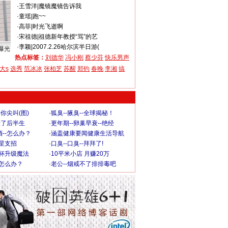
·
王雪洋
|
魔镜魔镜告诉我
·
童瑶
|
跑~~
·
高菲
|
时光飞逝啊
·
宋祖德
|
祖德新年教授“骂”的艺
·
李颖
|
2007.2.26哈尔滨半日游(
曝光
热点标签：
刘德华
冯小刚
蔡少芬
快乐男声
大s
选秀
范冰冰
张柏芝
苏醒
郑钧
春晚
李湘
搞
你尖叫(图)
·
狐臭--腋臭--全球揭秘！
毁了后半生
·
更年期--卵巢早衰--绝经
--怎么办？
·
涵盖健康要闻健康生活导航
明星支招
·
口臭--口臭--拜拜了!
罩杯升级魔法
·
10平米小店 月赚20万
-怎么办？
·
老公--烟戒不了排排毒吧