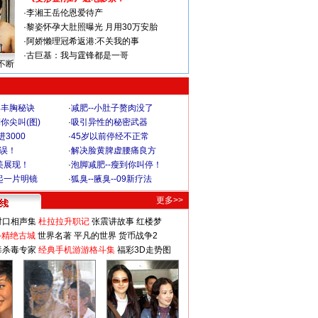
·
李湘王岳伦恩爱待产
·
黎姿怀孕大肚照曝光 月用30万安胎
·
阿娇懒理冠希返港:不关我的事
·
古巨基：我与霆锋都是一哥
不断
爆丰胸秘诀
·
减肥--小肚子赘肉没了
你尖叫(图)
·
吸引异性的秘密武器
3000
·
45岁以前停经不正常
不误！
·
解决脸黄脾虚腰痛良方
美展现！
·
泡脚减肥--瘦到你叫停！
起一片明镜
·
狐臭--腋臭--09新疗法
更多>>
对口相声集
杜拉拉升职记
张震讲故事
红楼梦
-精绝古城
世界名著
平凡的世界
货币战争2
毒杀毒专家
经典手机游游格斗集
福彩3D走势图