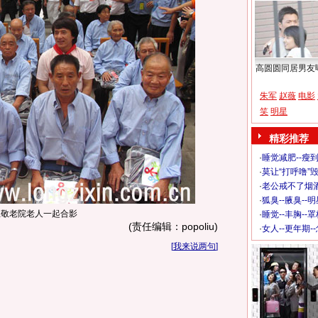
高圆圆同居男友
朱军
赵薇
电影
笑
明星
精彩推荐
·
睡觉减肥--瘦到
·
莫让“打呼噜”
·
老公戒不了烟酒
·
狐臭--腋臭--
上敬老院老人一起合影
·
睡觉--丰胸--
(责任编辑：popoliu)
·
女人--更年期-
[
我来说两句
]