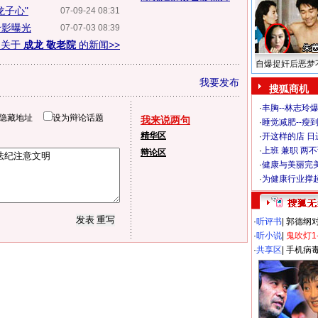
龙子心"
07-09-24 08:31
合影曝光
07-07-03 08:39
多关于
成龙 敬老院
的新闻>>
自爆捉奸后恶梦
我要发布
搜狐商机
·
丰胸--林志玲
隐藏地址
设为辩论话题
我来说两句
·
睡觉减肥--瘦到
精华区
·
开这样的店 日进
·
上班 兼职 两
辩论区
·
健康与美丽完
·
为健康行业撑
·
听评书
|
郭德纲
·
听小说
|
鬼吹灯1
·
共享区
|
手机病