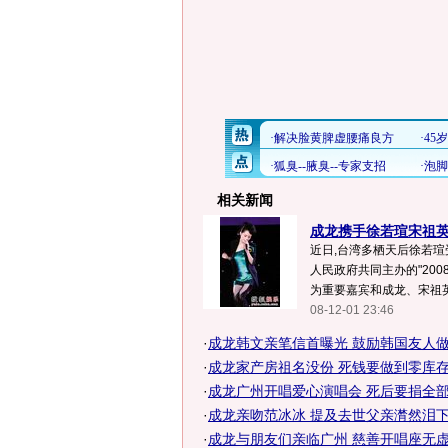
相关新闻
成龙携手徐若瑄宋祖英
近日,台湾多栖天后徐若
人民政府共同主办的"200
为重要嘉宾和成龙、宋祖英
08-12-01 23:46
·
成龙韩文亲笔信首曝光 鼓励韩国友人做慈
·
成龙家产房祖名没份 死钱要做到零库
·
成龙广州开唱爱心演唱会 死后要捐全部身
·
成龙亲吻范冰冰 提及去世父亲潸然泪下
·
成龙与朋友们亲临广州 慈善开唱座无