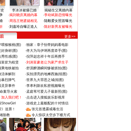
情史
李冰冰被爆已婚
揭秘生父离婚内幕
孕
·
揭刘晓庆离婚内幕
·
李幼斌新恋情曝光
婚
·
周迅王艳婆媳相见
·
陆毅爱女照首曝光
折
·
刘嘉玲自曝正造人
·
陈好新男友被曝光
 后
更多>>
喂猕猴桃(图)
·
独家：章子怡带妈妈看电影
好身材(图)
·
佟大为马伊琍再度牵手(图)
秀性感(图)
·
倪萍赵忠祥十年后再携手
服装皆为租赁
·
刘涛富豪老公为家产求生子
颜乘地铁被拍
·
舒淇醉酒瞬间惨被抓拍(图)
做活体解剖
·
实拍漂亮的地摊西施(组图)
的暴烈脾气
·
世界九大罪恶之城(组图)
遇灵异事件
·
李孝利新欢私密视频曝光
成命案导火索
·
孟庭苇可爱儿子最新照(图)
：加入我们吧！
·
点击进入搜狐娱乐影视库
howGirl
·
游戏史上最般配的十对情侣
2》送票！
·
张元首透露戒毒生活
湘胎教
·
令人惊叹太空步下楼方式