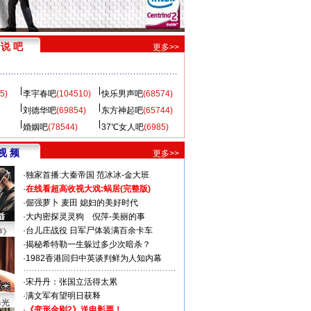
说 吧
更多>>
5)
李宇春吧
(104510)
快乐男声吧
(68574)
刘德华吧
(69854)
东方神起吧
(65744)
婚姻吧
(78544)
37℃女人吧
(6985)
视 频
更多>>
·
独家首播:大秦帝国
范冰冰-金大班
·
在线看超高收视大戏:
蜗居(完整版)
·
倔强萝卜
麦田
媳妇的美好时代
·
大内密探灵灵狗
倪萍-美丽的事
·
台儿庄战役 日军尸体装满百余卡车
声》
·
揭秘希特勒一生躲过多少次暗杀？
·
1982香港回归中英谈判鲜为人知内幕
·
宋丹丹：张国立活得太累
·
满文军有望明日获释
曝光
·
《变形金刚2》送电影票！