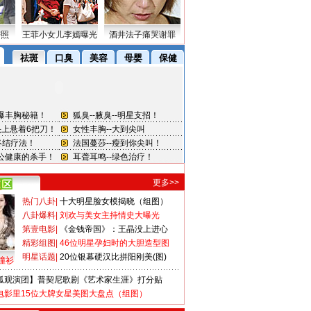
密照
王菲小女儿李嫣曝光
酒井法子痛哭谢罪
更多>>
热门八卦
|
十大明星脸女模揭晓（组图）
八卦爆料
|
刘欢与美女主持情史大曝光
第壹电影
|
《金钱帝国》：王晶没上进心
精彩组图
|
46位明星孕妇时的大胆造型图
明星话题
|
20位银幕硬汉比拼阳刚美(图)
撞衫
狐观演团】普契尼歌剧《艺术家生涯》打分贴
电影里15位大牌女星美图大盘点（组图）