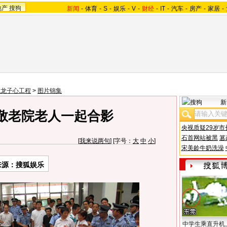
地产
搜狗
新闻
-
体育
-
S
-
娱乐
-
V
-
财经
-
IT
-
汽车
-
房产
-
家居
-
龙龙子心工程
>
图片锦集
新
敬老院老人一起合影
央视质疑29岁市
石首网站被黑
篡
[
我来说两句
] [字号：
大
中
小
]
宋美龄牛奶洗澡
来源：搜狐娱乐
中学生乘直升机