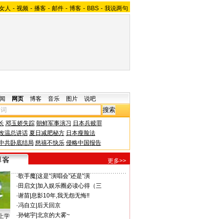
女人
-
视频
-
播客
-
邮件
-
博客
-
BBS
-
我说两句
闻
网页
博客
音乐
图片
说吧
长
邓玉娇失踪
朝鲜军事演习
日本兵赎罪
改温总讲话
夏日减肥秘方
日本瘦脸法
中共卧底结局
慈禧不快乐
侵略中国报告
更多>>
·
歌手魔
|
这是“演唱会”还是“演
·
田启文
|
加入娱乐圈必读心得（三
·
谢苗
|
息影10年,我无怨无悔!!
·
冯自立
|
后天回京
·
孙铭宇
|
北京的大雾~
上学