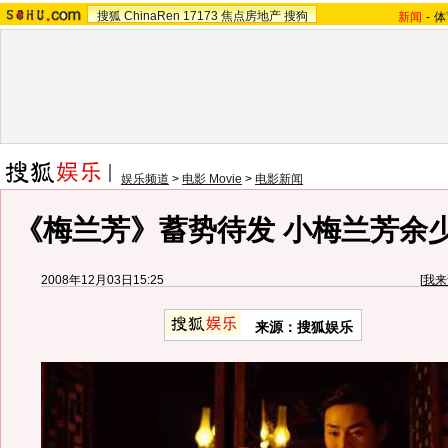
搜狐
ChinaRen
17173
焦点房地产
搜狗
新闻
-
体
娱乐频道
>
电影 Movie
>
电影新闻
《梅兰芳》蓄势待发 小梅兰芳余
2008年12月03日15:25
[
我来
来源：搜狐娱乐