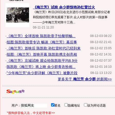
《梅兰芳》试映 余少群惊艳孙红雷过火
《梅兰芳》昨日(20日)在北京进行小范围试映,有部分记者
和院线经理们率先观看了影片.众人对影片的第一段故事
———少年梅兰芳对阵十三燕...
08-11-21 11:20
·
《梅兰芳》全球首映 陈凯歌章子怡黎明畅...
08-12-03 08:22
·
组图:陈凯歌接受专访 畅谈《梅兰芳》幕后事
08-12-02 21:41
·
《梅兰芳》首映后 陈凯歌:孙红雷时代已经到来
08-12-02 15:05
·
组图:《梅兰芳》首映开幕 陈凯歌携主创亮相
08-12-02 14:31
·
《梅兰芳》京城试映 观众给陈凯歌平均8.9分
08-12-02 07:37
·
陈凯歌《梅兰芳》将上映 余少群青衣扮相...
08-12-01 16:10
·
"少年梅兰芳"余少群详解《梅兰芳》被删片段
08-11-13 13:22
更多关于
梅兰芳 余少群
的新闻>>
用户：
匿名
隐藏地址
设为辩论话题
*搜狗拼音输入法，中文处理专家>>