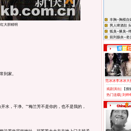
陈红大胆精明
常到家。
范冰冰李冰冰大
戏剧演出
|
【搜
热门连载
|
刘烨
水，干净。”“梅兰芳不是你的，也不是我的，