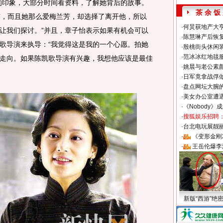
印象，大部分时间看资料，了解她背后的故事。
茶 余 饭
有，而且她那么爱梅兰芳，却选择了离开他，所以
·
何炅获地产大亨
让我们探讨。”并且，章子怡表示如果有机会可以
·
陈慧琳产后恢复
歌导演来执导：“我觉得这是我的一个心愿。拍她
·
殷桃街头休闲装
·
范冰冰红地毯
走向。如果陈凯歌导演有兴趣，我想他应该是最佳
·
姚晨与老公素
·
日军竟拿战俘
·
盘点网坛大腕
·
美女办公室遭
·
《Nobody》
·
搜狐娱乐招聘
·
台北电玩展靓丽S
·
《变形金刚
·
王岳伦爆李
新版“西游”绝