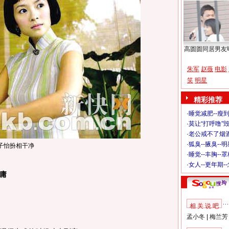
高圆圆同居男友
朱军
赵薇
电影
笑
明星
精彩推荐
·
睡觉减肥--瘦到
·
莫让“打呼噜”
·
老公戒不了烟酒
·
狐臭--腋臭--
子怡扮相干净
·
睡觉--丰胸--
·
女人--更年期-
庸
相 关 说 吧
孟小冬
|
梅兰芳