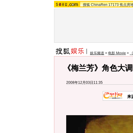
搜狐
ChinaRen
17173
焦点房
娱乐频道
>
电影 Movie
>
《梅兰芳》角色大调
2008年12月03日11:35
来