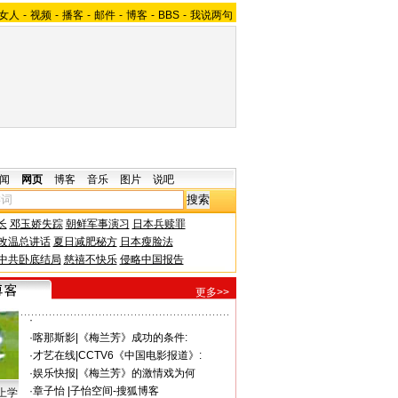
女人
-
视频
-
播客
-
邮件
-
博客
-
BBS
-
我说两句
闻
网页
博客
音乐
图片
说吧
长
邓玉娇失踪
朝鲜军事演习
日本兵赎罪
改温总讲话
夏日减肥秘方
日本瘦脸法
中共卧底结局
慈禧不快乐
侵略中国报告
更多>>
·
·
喀那斯影
|
《梅兰芳》成功的条件:
·
才艺在线
|
CCTV6《中国电影报道》:
·
娱乐快报
|
《梅兰芳》的激情戏为何
·
章子怡
|
子怡空间-搜狐博客
上学