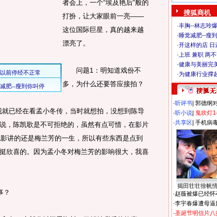
者会上，一个“埃及艳后”般的
搜狐商机
打扮，让大家眼前一亮——
·
丰胸--林志玲
这位国际巨星，真的越来越
·
睡觉减肥--瘦到
漂亮了。
·
开这样的店 日进
·
上班 兼职 两
·
健康与美丽完
问题1：明知道戏份不
·
为健康行业撑
多，为什么还要答应接拍？
·
听评书
|
郭德纲
就已经在看孟小冬传，当时就想拍，没想到陈导
·
听小说
|
鬼吹灯1
·
共享区
|
手机病
说，陈凯歌是不可拒绝的，虽然有点可惜，在影片
电影讲的还是梅兰芳的一生，所以有些东西是点到
挺欣喜的。因为孟小冬对梅兰芳的影响很大，我喜
揭田壮壮徐帆
事？
·
赵薇被爆已经怀
·
李宇春爆遭母逼
·
圣诞节明信片八