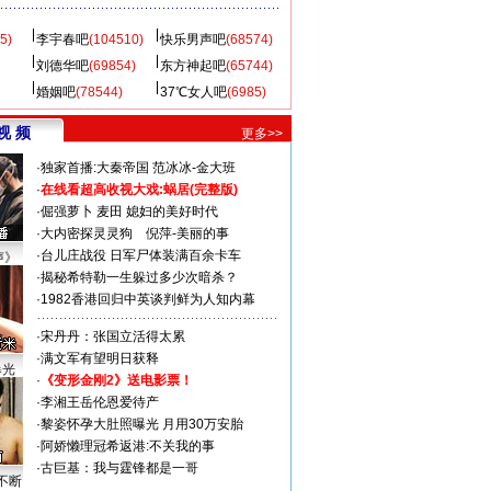
5)
李宇春吧
(104510)
快乐男声吧
(68574)
刘德华吧
(69854)
东方神起吧
(65744)
婚姻吧
(78544)
37℃女人吧
(6985)
视 频
更多>>
·
独家首播:大秦帝国
范冰冰-金大班
·
在线看超高收视大戏:
蜗居(完整版)
·
倔强萝卜
麦田
媳妇的美好时代
·
大内密探灵灵狗
倪萍-美丽的事
·
台儿庄战役 日军尸体装满百余卡车
声》
·
揭秘希特勒一生躲过多少次暗杀？
·
1982香港回归中英谈判鲜为人知内幕
·
宋丹丹：张国立活得太累
·
满文军有望明日获释
曝光
·
《变形金刚2》送电影票！
·
李湘王岳伦恩爱待产
·
黎姿怀孕大肚照曝光 月用30万安胎
·
阿娇懒理冠希返港:不关我的事
·
古巨基：我与霆锋都是一哥
不断