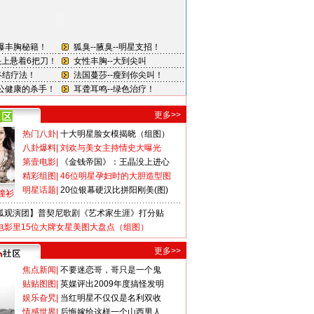
更多>>
热门八卦
|
十大明星脸女模揭晓（组图）
八卦爆料
|
刘欢与美女主持情史大曝光
第壹电影
|
《金钱帝国》：王晶没上进心
精彩组图
|
46位明星孕妇时的大胆造型图
明星话题
|
20位银幕硬汉比拼阳刚美(图)
撞衫
狐观演团】普契尼歌剧《艺术家生涯》打分贴
电影里15位大牌女星美图大盘点（组图）
更多>>
焦点新闻
|
不要迷恋哥，哥只是一个鬼
贴贴图图
|
英媒评出2009年度搞怪发明
娱乐旮旯
|
当红明星不仅仅是名利双收
情感世界
|
后悔嫁给这样一个山西男人