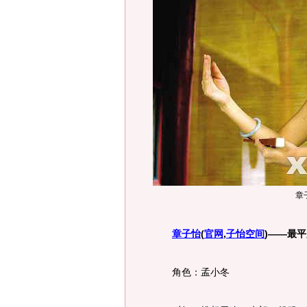
章
章子怡
(
官网
,
子怡空间
)
——最平
角色：孟小冬