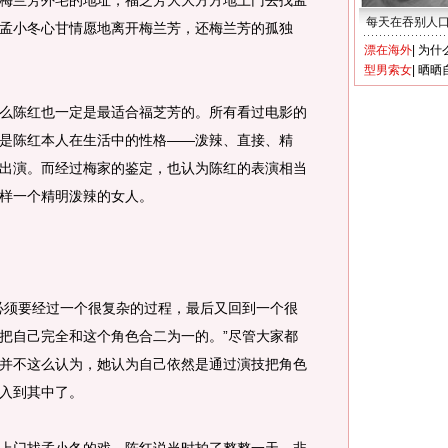
兰芳外宅的地址，福芝芳大大方方地上门去找孟
每天在吞别人
孟小冬心甘情愿地离开梅兰芳，还梅兰芳的孤独
漂在海外
|
为什
型男索女
|
晒晒
么陈红也一定是最适合福芝芳的。所有看过电影的
是陈红本人在生活中的性格——泼辣、直接、精
出演。而经过梅家的鉴定，也认为陈红的表演相当
样一个精明泼辣的女人。
须要经过一个很复杂的过程，最后又回到一个很
把自己完全和这个角色合二为一的。”尽管大家都
并不这么认为，她认为自己依然是通过演技把角色
入到其中了。