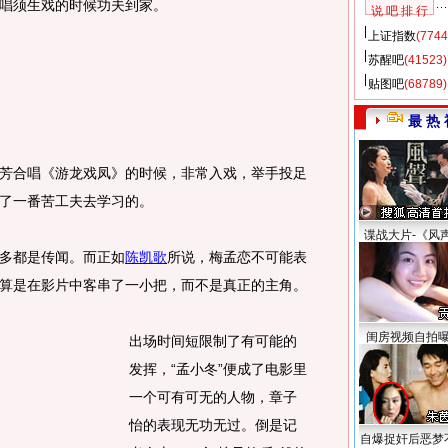
唱须生戏的时候功夫到家。
说 吧 排 行
上证指数
(7744
苏醒吧
(41523)
贴图吧
(68789)
最 热 
合唱《游龙戏凤》的时候，非常入戏，举手投足
了一番苦工夫去学习的。
谍战大片-《风
多都是传闻。而正如
陈凯歌
所说，梅孟恋不可能表
算是在影片中客串了一小把，而不是真正的主角。
闺房视频自拍
出场时间短限制了有可能的
发挥，“孟小冬”便成了电影里
一个可有可无的人物，章子
怡的表现无功无过。倒是记
自爆捉奸后恶梦