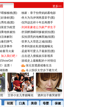
 后
更多>>
喂猕猴桃(图)
·
独家：章子怡带妈妈看电影
好身材(图)
·
佟大为马伊琍再度牵手(图)
秀性感(图)
·
倪萍赵忠祥十年后再携手
服装皆为租赁
·
刘涛富豪老公为家产求生子
颜乘地铁被拍
·
舒淇醉酒瞬间惨被抓拍(图)
做活体解剖
·
实拍漂亮的地摊西施(组图)
的暴烈脾气
·
世界九大罪恶之城(组图)
遇灵异事件
·
李孝利新欢私密视频曝光
成命案导火索
·
孟庭苇可爱儿子最新照(图)
：加入我们吧！
·
点击进入搜狐娱乐影视库
howGirl
·
游戏史上最般配的十对情侣
2》送票！
·
张元首透露戒毒生活
湘胎教
·
令人惊叹太空步下楼方式
密照
王菲小女儿李嫣曝光
酒井法子痛哭谢罪