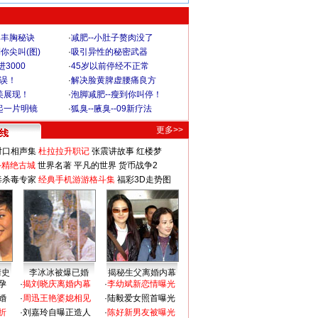
爆丰胸秘诀
·
减肥--小肚子赘肉没了
你尖叫(图)
·
吸引异性的秘密武器
3000
·
45岁以前停经不正常
不误！
·
解决脸黄脾虚腰痛良方
美展现！
·
泡脚减肥--瘦到你叫停！
起一片明镜
·
狐臭--腋臭--09新疗法
更多>>
对口相声集
杜拉拉升职记
张震讲故事
红楼梦
-精绝古城
世界名著
平凡的世界
货币战争2
毒杀毒专家
经典手机游游格斗集
福彩3D走势图
情史
李冰冰被爆已婚
揭秘生父离婚内幕
孕
·
揭刘晓庆离婚内幕
·
李幼斌新恋情曝光
婚
·
周迅王艳婆媳相见
·
陆毅爱女照首曝光
折
·
刘嘉玲自曝正造人
·
陈好新男友被曝光