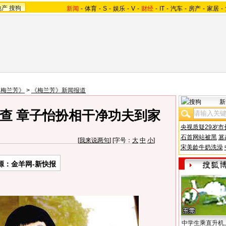
地产
搜狗
新闻
-
体育
-
S
-
娱乐
-
V
-
财经
-
IT
-
汽车
-
房产
-
家居
-
《梅兰芳》
>
《梅兰芳》新闻报道
新
查 章子怡扮相干净功夫到家
央视质疑29岁市
石首网站被黑
篡
[
我来说两句
] [字号：
大
中
小
]
宋美龄牛奶洗澡
源：金羊网-新快报
中学生乘直升机