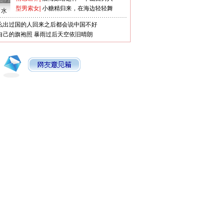
型男索女
|
小糖精归来，在海边轻轻舞
口水
么出过国的人回来之后都会说中国不好
自己的旗袍照
暴雨过后天空依旧晴朗