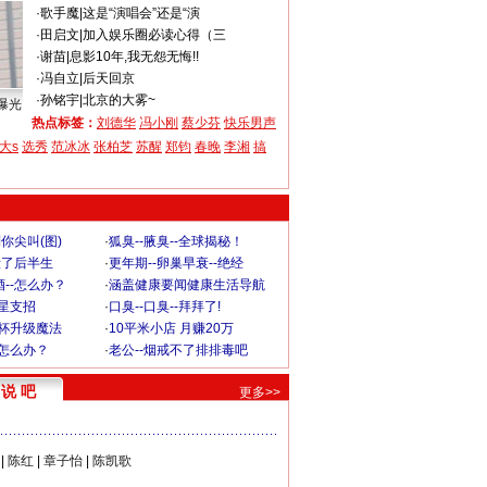
·
歌手魔
|
这是“演唱会”还是“演
·
田启文
|
加入娱乐圈必读心得（三
·
谢苗
|
息影10年,我无怨无悔!!
·
冯自立
|
后天回京
·
孙铭宇
|
北京的大雾~
曝光
热点标签：
刘德华
冯小刚
蔡少芬
快乐男声
大s
选秀
范冰冰
张柏芝
苏醒
郑钧
春晚
李湘
搞
你尖叫(图)
·
狐臭--腋臭--全球揭秘！
毁了后半生
·
更年期--卵巢早衰--绝经
--怎么办？
·
涵盖健康要闻健康生活导航
明星支招
·
口臭--口臭--拜拜了!
罩杯升级魔法
·
10平米小店 月赚20万
-怎么办？
·
老公--烟戒不了排排毒吧
说 吧
更多>>
|
陈红
|
章子怡
|
陈凯歌