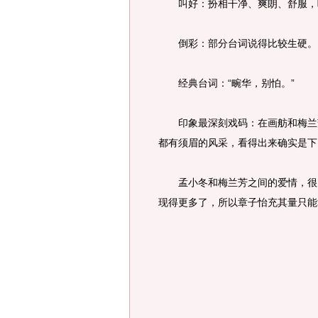
叫好：扮相干净、爽朗、舒服，
倒彩：部分台词说得比较生硬。
经典台词：“畹华，别怕。”
印象最深刻戏码：在画舫和梅兰芳
都有须眉的风采，看得出来确实是下
孟小冬和梅兰芳之间的爱情，很
现得更多了，所以章子怡充其量只能