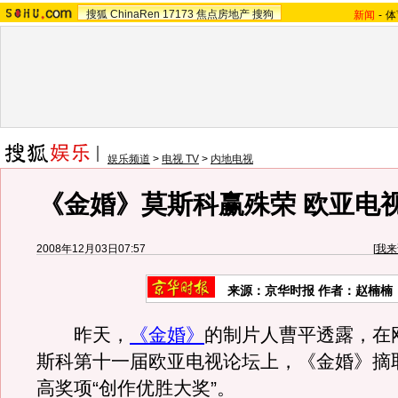
搜狐
ChinaRen
17173
焦点房地产
搜狗
新闻
-
体
娱乐频道
>
电视 TV
>
内地电视
《金婚》莫斯科赢殊荣 欧亚电
2008年12月03日07:57
[
我来
来源：
京华时报
作者：赵楠楠
昨天，
《金婚》
的制片人曹平透露，在
斯科第十一届欧亚电视论坛上，《金婚》摘
高奖项“创作优胜大奖”。