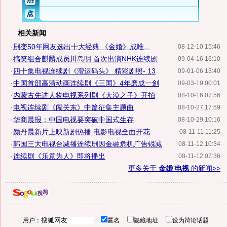
相关新闻
·
剧变50年网友选出十大经典 《金婚》成唯...
08-12-10 15:46
·
搞笑组合麒麟成员川岛明 首次出演NHK连续剧
09-04-16 16:10
·
四十集电视连续剧《漕运码头》 精彩剧照- 13
09-01-06 13:40
·
中国首部高清动画连续剧《三国》4年磨成一剑
09-03-19 00:01
·
内蒙古先进人物电视系列剧《大漠之子》开拍
08-10-16 07:56
·
电视连续剧《闯关东》中篇征集主题曲
08-10-27 17:59
·
华商晨报：中国电视要突破中国式生存
08-10-29 10:16
·
颜丹晨新片上映新剧热播 电影电视全面开花
08-11-11 11:25
·
韩国三大电视台减播连续剧因金融危机广告锐减
08-11-12 10:34
·
连续剧《乐意为人》即将播出
08-11-12 07:36
更多关于
金婚 电视
的新闻>>
用户：
匿名
隐藏地址
设为辩论话题