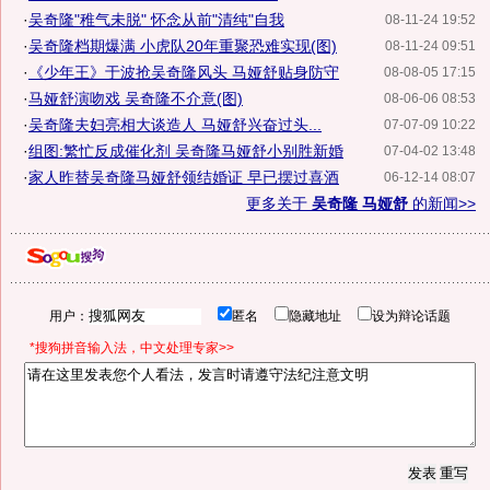
·
吴奇隆"稚气未脱" 怀念从前"清纯"自我
08-11-24 19:52
·
吴奇隆档期爆满 小虎队20年重聚恐难实现(图)
08-11-24 09:51
·
《少年王》于波抢吴奇隆风头 马娅舒贴身防守
08-08-05 17:15
·
马娅舒演吻戏 吴奇隆不介意(图)
08-06-06 08:53
·
吴奇隆夫妇亮相大谈造人 马娅舒兴奋过头...
07-07-09 10:22
·
组图:繁忙反成催化剂 吴奇隆马娅舒小别胜新婚
07-04-02 13:48
·
家人昨替吴奇隆马娅舒领结婚证 早已摆过喜酒
06-12-14 08:07
更多关于
吴奇隆 马娅舒
的新闻>>
用户：
匿名
隐藏地址
设为辩论话题
*搜狗拼音输入法，中文处理专家>>