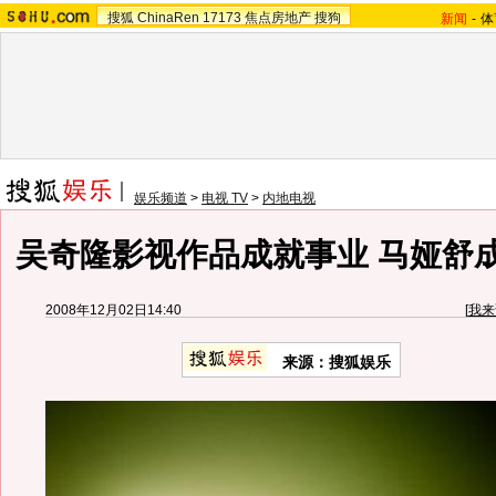
搜狐
ChinaRen
17173
焦点房地产
搜狗
新闻
-
体
娱乐频道
>
电视 TV
>
内地电视
吴奇隆影视作品成就事业 马娅舒
2008年12月02日14:40
[
我来
来源：搜狐娱乐