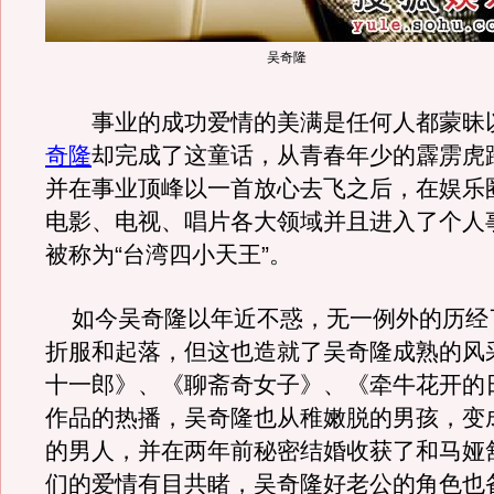
吴奇隆
事业的成功爱情的美满是任何人都蒙昧
奇隆
却完成了这童话，从青春年少的霹雳虎
并在事业顶峰以一首放心去飞之后，在娱乐
电影、电视、唱片各大领域并且进入了个人
被称为“台湾四小天王”。
如今吴奇隆以年近不惑，无一例外的历经
折服和起落，但这也造就了吴奇隆成熟的风
十一郎》、《聊斋奇女子》、《牵牛花开的
作品的热播，吴奇隆也从稚嫩脱的男孩，变
的男人，并在两年前秘密结婚收获了和马娅
们的爱情有目共睹，吴奇隆好老公的角色也