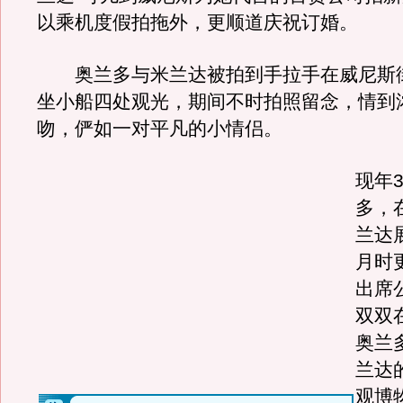
以乘机度假拍拖外，更顺道庆祝订婚。
奥兰多与米兰达被拍到手拉手在威尼斯
坐小船四处观光，期间不时拍照留念，情到
吻，俨如一对平凡的小情侣。
现年
多，
兰达
月时
出席
双双
奥兰
兰达
观博