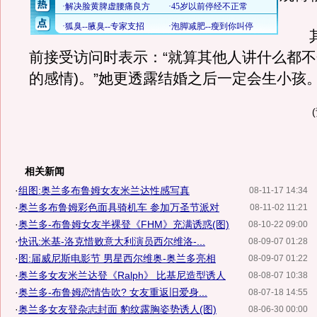
其
前接受访问时表示：“就算其他人讲什么都不
的感情)。”她更透露结婚之后一定会生小孩
相关新闻
·
组图:奥兰多布鲁姆女友米兰达性感写真
08-11-17 14:34
·
奥兰多布鲁姆彩色面具骑机车 参加万圣节派对
08-11-02 11:21
·
奥兰多-布鲁姆女友半裸登《FHM》充满诱惑(图)
08-10-22 09:00
·
快讯:米基-洛克惜败意大利演员西尔维洛-...
08-09-07 01:28
·
图:届威尼斯电影节 男星西尔维奥-奥兰多亮相
08-09-07 01:22
·
奥兰多女友米兰达登《Ralph》 比基尼造型诱人
08-08-07 10:38
·
奥兰多-布鲁姆恋情告吹? 女友重返旧爱身...
08-07-18 14:55
·
奥兰多女友登杂志封面 豹纹露胸姿势诱人(图)
08-06-30 00:00