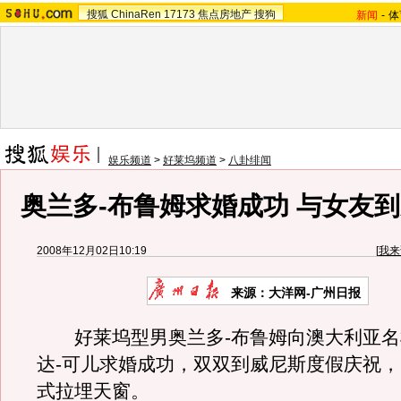
搜狐
ChinaRen
17173
焦点房地产
搜狗
新闻
-
体
娱乐频道
>
好莱坞频道
>
八卦绯闻
奥兰多-布鲁姆求婚成功 与女友
2008年12月02日10:19
[
我来
来源：大洋网-广州日报
好莱坞型男奥兰多-布鲁姆向澳大利亚名
达-可儿求婚成功，双双到威尼斯度假庆祝
式拉埋天窗。