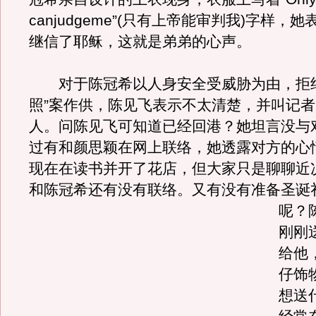
canjudgeme”(只有上帝能审判我)字样，
继信了耶稣，这就是弟弟的心声。
对于陈冠希以人身安全受威胁为由，拒绝
照”案作供，陈见飞表示不太清楚，并叫记
人。问陈见飞可知道已经回港？她坦言没与
过有和颜思颖在网上联络，她透露对方的心
现在在读书并开了花店，但大家只是聊聊近
和陈冠希还有没有联络。
又有没有准备圣诞
呢？
刚刚
给他，
仔饰
想送