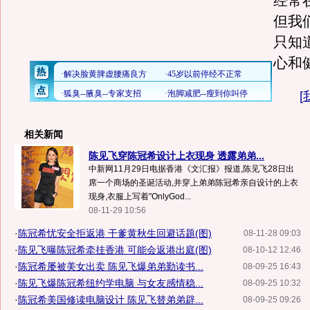
经常
但我
只知
心和
[
相关新闻
陈见飞穿陈冠希设计上衣现身 透露弟弟...
中新网11月29日电据香港《文汇报》报道,陈见飞28日出
席一个商场的圣诞活动,并穿上弟弟陈冠希亲自设计的上衣
现身,衣服上写着"OnlyGod...
08-11-29 10:56
·
陈冠希忧安全拒返港 干爹黄秋生回避话题(图)
08-11-28 09:03
·
陈见飞曝陈冠希牵挂香港 可能会返港出庭(图)
08-10-12 12:46
·
陈冠希屡被美女出卖 陈见飞爆弟弟勤读书...
08-09-25 16:43
·
陈见飞爆陈冠希纽约学电脑 与女友感情稳...
08-09-25 10:32
·
陈冠希美国修读电脑设计 陈见飞替弟弟辟...
08-09-25 09:26