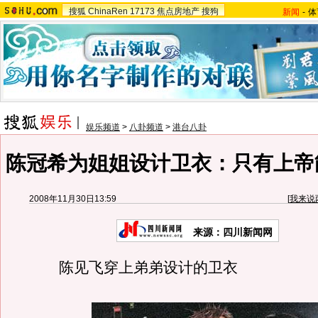
搜狐
ChinaRen
17173
焦点房地产
搜狗
新闻
-
体
娱乐频道
>
八卦频道
>
港台八卦
陈冠希为姐姐设计卫衣：只有上帝能
2008年11月30日13:59
[
我来说
来源：四川新闻网
陈见飞穿上弟弟设计的卫衣