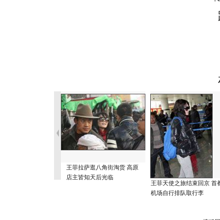
王菲拉萨逛八角街淘货 高原
店主皆知天后光临
王菲天使之旅结束回京 首
机场自行排队取行李