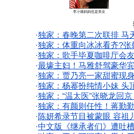
李小璐妈妈也是美女
·
独家：春晚第二次联排 马
·
独家：体重向冰冰看齐?张
·
独家：歌手毕夏咖啡厅会友
·
最壕主妇！马雅舒驾豪华
·
独家：贾乃亮一家甜蜜现身
·
独家：杨幂扮纯情小妹 头
·
独家：“温太医”张晓龙回京
·
独家：有颜则任性！蒋勤
·
陈妍希录节目被蒙眼 容祖
·
中文版《继承者们》遭吐槽