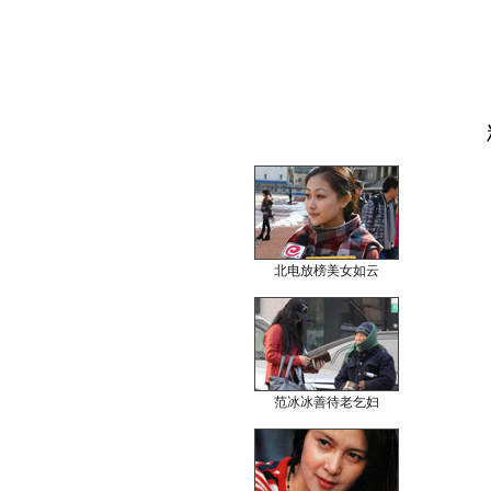
北电放榜美女如云
范冰冰善待老乞妇