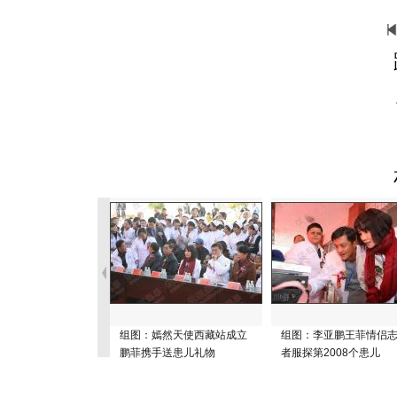
组图：嫣然天使西藏站成立
组图：李亚鹏王菲情侣
鹏菲携手送患儿礼物
者服探第2008个患儿