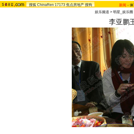
搜狐
ChinaRen
17173
焦点房地产
搜狗
新闻
-
体
娱乐频道
>
明星_娱乐圈
李亚鹏