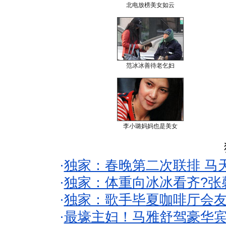
北电放榜美女如云
范冰冰善待老乞妇
李小璐妈妈也是美女
·
独家：春晚第二次联排 马
·
独家：体重向冰冰看齐?张
·
独家：歌手毕夏咖啡厅会友
·
最壕主妇！马雅舒驾豪华