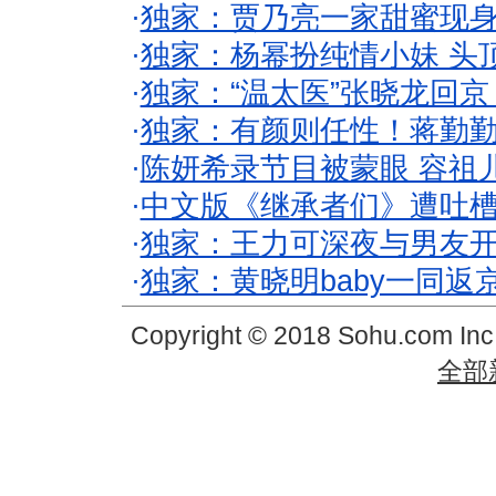
·
独家：贾乃亮一家甜蜜现身
·
独家：杨幂扮纯情小妹 头
·
独家：“温太医”张晓龙回京
·
独家：有颜则任性！蒋勤
·
陈妍希录节目被蒙眼 容祖
·
中文版《继承者们》遭吐槽
·
独家：王力可深夜与男友开
·
独家：黄晓明baby一同返
Copyright © 2018 Sohu.com In
全部