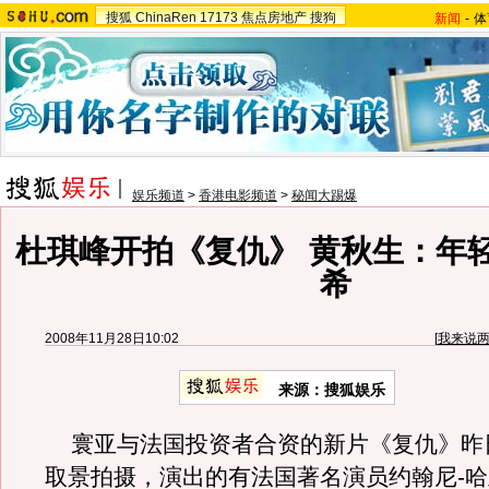
搜狐
ChinaRen
17173
焦点房地产
搜狗
新闻
-
体
娱乐频道
>
香港电影频道
>
秘闻大踢爆
杜琪峰开拍《复仇》 黄秋生：年
希
2008年11月28日10:02
[
我来说
来源：搜狐娱乐
寰亚与法国投资者合资的新片《复仇》昨
取景拍摄，演出的有法国著名演员约翰尼-哈里