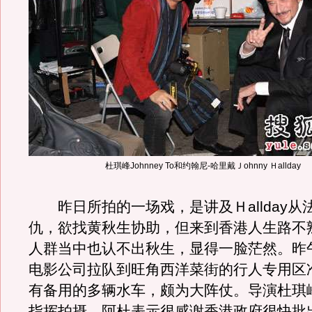
杜琪峰Johnney To和约翰尼-哈里戴Ｊohnny Ｈallday
昨日所拍的一场戏，是讲及Ｈallday从
仇，欲找黄秋生协助，但来到香港人生路不
人群当中也认不出秋生，显得一脸茫然。昨
电影公司拉队到旺角西洋菜街的行人专用区
有备用的多辆水车，颇为大阵仗。导演杜琪
指挥拍摄，阿杜表示很感谢香港政府很快批