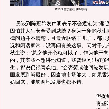
片场抽雪茄的杜琪峰导演
另谈到陈冠希发声明表示不会返港为“淫照
因怕其人生安全受到威胁？身为干爹的秋生
律问题并不清楚，且最近联络干儿子，都只
况和闲话家常，没再问有关这事。问对干儿
秋生说：“总之他开心就可以了，作为他干
的，其实我本想讲他知道，我曾经问过好多
生，都说仍很喜欢他。”会否赞成他回港发
国发展到就最好，因当地市场够大，如果香
妨回来，能够两地发展也都不错。
但提
有些