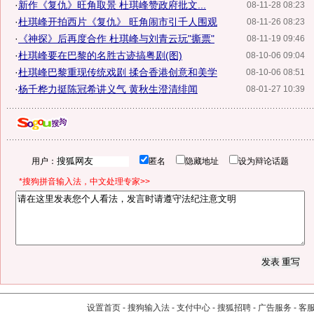
·
新作《复仇》旺角取景 杜琪峰赞政府批文...
08-11-28 08:23
·
杜琪峰开拍西片《复仇》 旺角闹市引千人围观
08-11-26 08:23
·
《神探》后再度合作 杜琪峰与刘青云玩"撕票"
08-11-19 09:46
·
杜琪峰要在巴黎的名胜古迹搞粤剧(图)
08-10-06 09:04
·
杜琪峰巴黎重现传统戏剧 揉合香港创意和美学
08-10-06 08:51
·
杨千桦力挺陈冠希讲义气 黄秋生澄清绯闻
08-01-27 10:39
用户：
匿名
隐藏地址
设为辩论话题
*搜狗拼音输入法，中文处理专家>>
设置首页
-
搜狗输入法
-
支付中心
-
搜狐招聘
-
广告服务
-
客