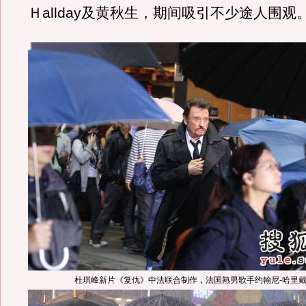
Ｈallday及黄秋生，期间吸引不少途人围
杜琪峰新片《复仇》中法联合制作，法国熟男歌手约翰尼-哈里