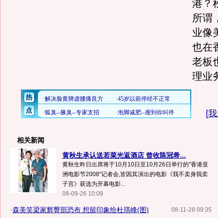
港？
所谓
业像
也在
老板
理业
[
我
相关新闻
黄秋生承认送若菜光返酒店 曾收陈冠希...
黄秋生昨日出席将于10月10日至10月26日举行的"香港亚
洲电影节2008"记者会,皆因其演出的电影《我不卖身我卖
子宫》获选为开幕电影...
08-09-26 10:09
·
森美笑梁家辉臀部恐布 想留印象给杜琪峰(图)
08-11-28 09:35