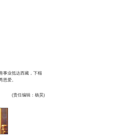
事业抵达西藏，下榻
秀恩爱。
(责任编辑：杨昊)
男