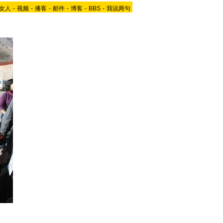
女人
-
视频
-
播客
-
邮件
-
博客
-
BBS
-
我说两句