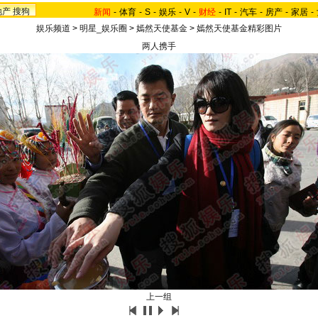
地产
搜狗
新闻
-
体育
-
S
-
娱乐
-
V
-
财经
-
IT
-
汽车
-
房产
-
家居
-
娱乐频道
>
明星_娱乐圈
>
嫣然天使基金
>
嫣然天使基金精彩图片
两人携手
上一组