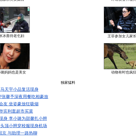
冰冰善待老乞妇
王菲参加女儿家
小璐妈妈也是美女
动物有时也疯
独家猛料
 马天宇小品复活现身
?张馨予深夜用餐吃相豪放
会友 坐姿豪放狂吸烟
华宾利逛超市买菜
现身 李小璐为甜馨扎小辫
 头顶小辫穿校服现身机场
回京 与助理一路热聊