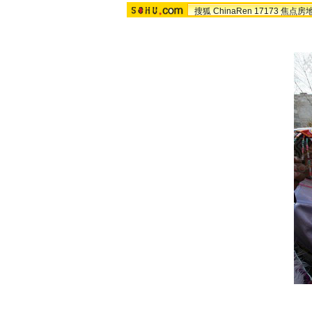
搜狐
ChinaRen
17173
焦点房