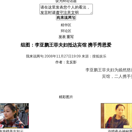
设为辩论话题
精华区
辩论区
组图：李亚鹏王菲夫妇抵达宾馆 携手秀恩爱
我来说两句
2008年11月27日19:09 来源：搜狐娱乐
作者：玄反影
李亚鹏王菲夫妇为嫣然慈善
宾馆，二人携手
精彩图片
电放榜美女如云
许晴夜会神秘