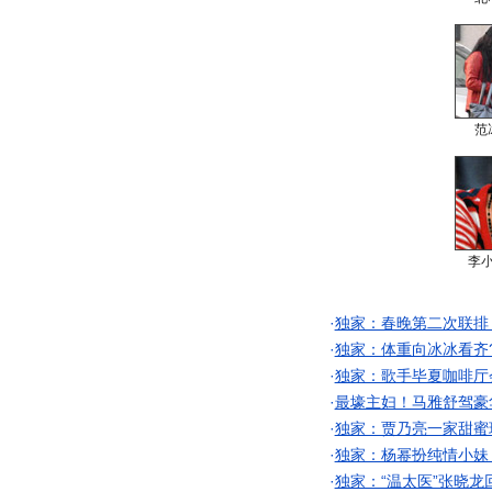
范
李
·
独家：春晚第二次联排
·
独家：体重向冰冰看齐
·
独家：歌手毕夏咖啡厅
·
最壕主妇！马雅舒驾豪
·
独家：贾乃亮一家甜蜜
·
独家：杨幂扮纯情小妹
·
独家：“温太医”张晓龙