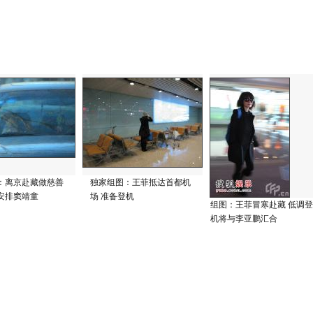
：离京赴藏做慈善
独家组图：王菲抵达首都机
安排窦靖童
场 准备登机
组图：王菲冒寒赴藏 低调登
机将与李亚鹏汇合