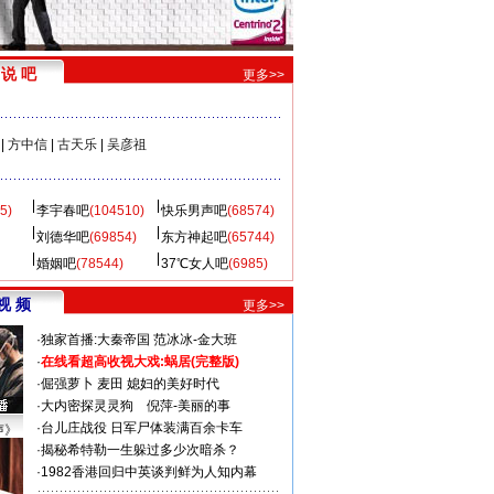
说 吧
更多>>
|
方中信
|
古天乐
|
吴彦祖
5)
李宇春吧
(104510)
快乐男声吧
(68574)
刘德华吧
(69854)
东方神起吧
(65744)
婚姻吧
(78544)
37℃女人吧
(6985)
视 频
更多>>
·
独家首播:大秦帝国
范冰冰-金大班
·
在线看超高收视大戏:
蜗居(完整版)
·
倔强萝卜
麦田
媳妇的美好时代
·
大内密探灵灵狗
倪萍-美丽的事
·
台儿庄战役 日军尸体装满百余卡车
声》
·
揭秘希特勒一生躲过多少次暗杀？
·
1982香港回归中英谈判鲜为人知内幕