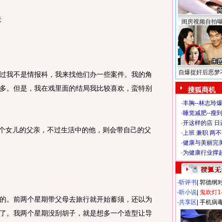
夫
闺房视频自拍
自爆捉奸后恶梦
我不是情报科，我来找他们办一些案件。我的角
多。但是，我在戏里面的结局我比较喜欢，蛮特别
搜狐商机
·
丰胸--林志玲
·
睡觉减肥--瘦到
·
开这样的店 日进
个女儿的父亲，不过生活中的他，则会带自己的父
·
上班 兼职 两
·
健康与美丽完
·
为健康行业撑
·
听评书
|
郭德纲
·
听小说
|
鬼吹灯1
。前两个星期带父母去旅行就开始蓄须，还以为
·
共享区
|
手机病
了。我两个星期没刮胡子，就是想多一个造型让导