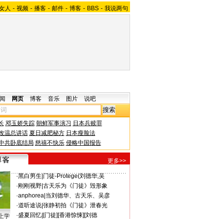
女人
-
视频
-
播客
-
邮件
-
博客
-
BBS
-
我说两句
闻
网页
博客
音乐
图片
说吧
长
邓玉娇失踪
朝鲜军事演习
日本兵赎罪
改温总讲话
夏日减肥秘方
日本瘦脸法
中共卧底结局
慈禧不快乐
侵略中国报告
更多>>
·
黑白男生
|
门徒-Protege(刘德华,吴
·
刚刚视野
|
古天乐为《门徒》毁形象
·
anphorea
|
当刘德华、古天乐、吴彦
·
道听途说
|
张静初拍《门徒》泄春光
·
盛夏回忆
|
[门徒][香港惊悚][刘德
上学