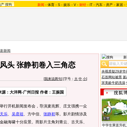
地产
搜狗
新闻
-
体育
-
S
-
娱乐
-
V
-
财经
-
IT
-
汽车
-
房产
-
家居
-
电影新闻
新
风头 张静初卷入三角恋
央视质疑29岁市
石首网站被黑
篡
[
我来说两句
] [字号：
大
中
小
]
宋美龄牛奶洗澡
来源：大洋网-广州日报 作者：王振国
行开机新闻发布会，导演麦兆辉、庄文强携一众
天乐
、
吴彦祖
、方中信、
张静初
等。影片剧情涉及
金融海啸十分应景。而影片主角刘青云、古天乐、
中学生乘直升机