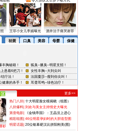
湘胎教
·
令人惊叹太空步下楼方式
密照
王菲小女儿李嫣曝光
酒井法子痛哭谢罪
更多>>
热门八卦
|
十大明星脸女模揭晓（组图）
八卦爆料
|
刘欢与美女主持情史大曝光
第壹电影
|
《金钱帝国》：王晶没上进心
精彩组图
|
46位明星孕妇时的大胆造型图
明星话题
|
20位银幕硬汉比拼阳刚美(图)
撞衫