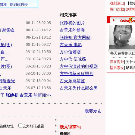
戏剧演出
|
【搜
热门连载
|
刘烨
相关推荐
张静初的图片
08-11-26 02:05
打谢霆锋
古天乐的博客
08-11-23 14:12
人
张静初 官方网站
08-11-21 10:12
艳(图)
古天乐 电影
08-11-19 09:27
...
方中信老婆
08-10-24 10:50
每天在吞别人
...
方中信 伍咏薇
08-10-24 08:23
漂在海外
|
为什
片(图)
方中信演过的电视剧
08-10-16 08:23
型男索女
|
晒晒
识
方中信莫可欣照片
08-10-16 07:00
下滑险走光
古天乐骂翁虹
08-10-13 09:04
古天乐
古天乐为什么那么黑
06-07-12 13:56
关于
张静初 古天乐
的新闻>>
我要发布
隐藏地址
设为辩论话题
我来说两句
精华区