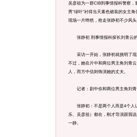
吴彦祖为一群CIB刑事情报科警察
男“绿叶”衬得当天素色裙装的女主
现场一片哗然，抢走张静初不少风头
张静初 刑事情报科探长刘青云的
采访一开始，张静初就挑明了现场
不过，她在片中和两位男主角刘青云
人，而方中信则饰演她的丈夫。
记者：剧中你和两位男主角刘青云
张静初：不是两个人而是4个人
乐、吴彦祖）都在，刚才导演跟我说
一静。