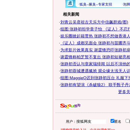
相关新闻
·
刘青云吴彦祖古天乐方中信飙群戏(图)
·
组图:张静初拒学章子怡 《证人》不忍
·
娱乐圈掀起籍贯热 张静初不想做香港
·
《证人》成都见面会 张静初与苗圃齐斗
·
为求影片效果真实 谢霆锋恐吓张静初扇自
·
谢霆锋称柏芝暂不复出 张静初短裙亮相严
·
张静初否认与章家瑞绯闻 以后不演他的
·
张静初蓉城遭遇尴尬 观众缘太浅无人
·
组图:MaggieQ迟到张静初压台 礼服
·
张静初有望演《杀破狼2》 联手甄子丹
更多
用户：
匿名