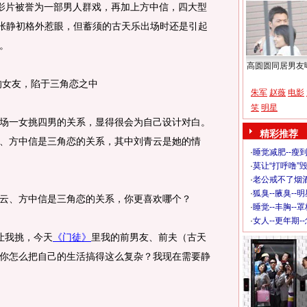
，影片被誉为一部男人群戏，再加上方中信，四大型
角张静初格外惹眼，但蓄须的古天乐出场时还是引起
。
高圆圆同居男友
女友，陷于三角恋之中
朱军
赵薇
电影
笑
明星
一女挑四男的关系，显得很会为自己设计对白。
精彩推荐
、方中信是三角恋的关系，其中刘青云是她的情
·
睡觉减肥--瘦到
·
莫让“打呼噜”
·
老公戒不了烟酒
·
狐臭--腋臭--
、方中信是三角恋的关系，你更喜欢哪个？
·
睡觉--丰胸--
·
女人--更年期-
让我挑，今天
《门徒》
里我的前男友、前夫（古天
你怎么把自己的生活搞得这么复杂？我现在需要静