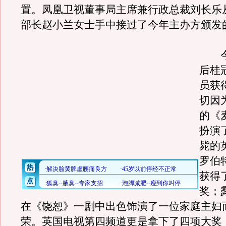
置。凤凰卫视董事局主席兼行政总裁刘长乐
部长赵小兰女士手中接过了今年主办方颁发
今
后桂
员获
切因
的《
扮演
毙的
罗伯
获得
奖；
在《饶恕》一剧中出色饰演了一位家庭主妇
荣。英国电视第四频道更是拿下了四项大奖