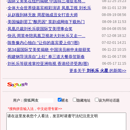
·
国际艾美奖在纽约揭晓 中国得三项提名终...
08-11-25 15:23
·
全体大会世界级嘉宾精彩演讲 凤凰卫视 刘长乐
08-11-01 12:39
·
从赵薇到林无敌 周星驰成丑女打造大师
08-09-19 08:56
·
美国编剧罢工"酿恶因" 英剧成网络下载热门
08-09-18 11:53
·
凤凰总裁刘长乐获国际艾美理事会奖
08-04-08 05:56
·
快讯:周英奇陪凤凰卫视老大刘长乐又走一...
07-12-08 18:12
·
陈鲁豫内心独白:"让你的嘉宾爱上你"(图)
07-02-01 14:21
·
第34届国际艾美奖揭晓 中国演员林申未能获奖
06-11-22 10:15
·
阎建钢导演亲自"上灶" 奉三道大餐恭贺新春
06-11-06 17:06
·
刘长乐等获准掌控亚洲电视 香港经济受惠(图)
06-05-17 11:15
更多关于
刘长乐 火星
的新闻>>
用户：
匿名
隐藏地址
设为辩论话题
*搜狗拼音输入法，中文处理专家>>