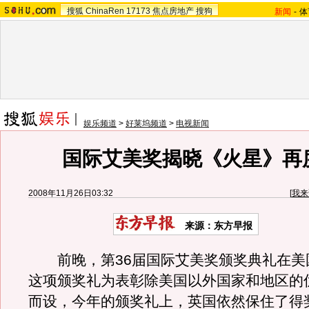
搜狐
ChinaRen
17173
焦点房地产
搜狗
新闻
-
体
娱乐频道
>
好莱坞频道
>
电视新闻
国际艾美奖揭晓《火星》再
2008年11月26日03:32
[
我来
来源：东方早报
前晚，第36届国际艾美奖颁奖典礼在美
这项颁奖礼为表彰除美国以外国家和地区的
而设，今年的颁奖礼上，英国依然保住了得