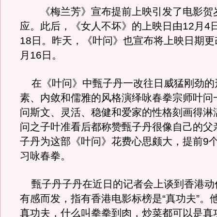
《梅兰芳》宣布提前上映引发了电影贺
应。此后，《女人不坏》的上映日由12月4日
18日。昨天，《叶问》也宣布将上映日期更
月16日。
在《叶问》中甄子丹一改往日威猛刚劲的
素、内敛和儒雅的风格演绎咏春拳宗师叶问
问斯文、灵活、稳健和爱家的性格刻画得淋
问之子叶准看后都称赞甄子丹很像自己的父
子丹为这部《叶问》花费心思颇大，提前9
习咏春拳。
甄子丹子丹在近日的记者会上谈到香港动
有感而发，指有香港电影标榜是“真功夫”。
真功夫，什么叫拳拳到肉，炒菜都可以是真