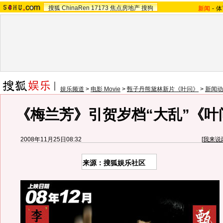
搜狐
ChinaRen
17173
焦点房地产
搜狗
新闻
-
体
娱乐频道
>
电影 Movie
>
甄子丹熊黛林新片《叶问》
>
新闻动
《梅兰芳》引贺岁档“大乱”《叶
2008年11月25日08:32
[
我来说
来源：搜狐娱乐社区