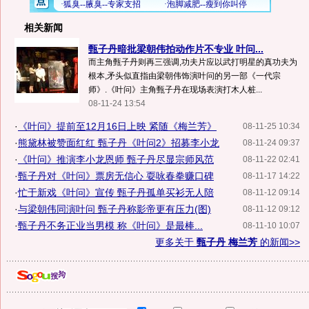
相关新闻
甄子丹暗批梁朝伟拍动作片不专业 叶问...
而主角甄子丹则再三强调,功夫片应以武打明星的真功夫为
根本,矛头似直指由梁朝伟饰演叶问的另一部《一代宗
师》.《叶问》主角甄子丹在现场表演打木人桩...
08-11-24 13:54
·
《叶问》提前至12月16日上映 紧随《梅兰芳》
08-11-25 10:34
·
熊黛林被赞面红红 甄子丹《叶问2》招募李小龙
08-11-24 09:37
·
《叶问》推演李小龙恩师 甄子丹尽显宗师风范
08-11-22 02:41
·
甄子丹对《叶问》票房无信心 耍咏春拳赚口碑
08-11-17 14:22
·
忙于新戏《叶问》宣传 甄子丹孤单买衫无人陪
08-11-12 09:14
·
与梁朝伟同演叶问 甄子丹称影帝更有压力(图)
08-11-12 09:12
·
甄子丹不务正业当男模 称《叶问》是最棒...
08-11-10 10:07
更多关于
甄子丹 梅兰芳
的新闻>>